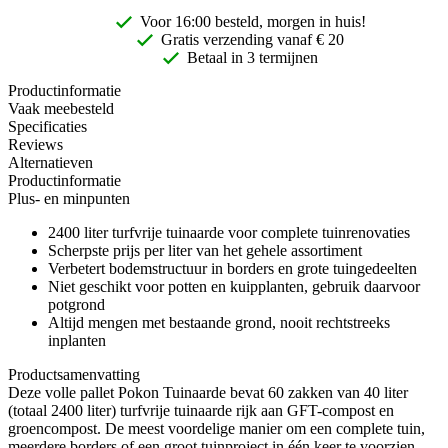
Voor 16:00 besteld, morgen in huis!
Gratis
verzending vanaf € 20
Betaal in 3 termijnen
Productinformatie
Vaak meebesteld
Specificaties
Reviews
Alternatieven
Productinformatie
Plus- en minpunten
2400 liter turfvrije tuinaarde voor complete tuinrenovaties
Scherpste prijs per liter van het gehele assortiment
Verbetert bodemstructuur in borders en grote tuingedeelten
Niet geschikt voor potten en kuipplanten, gebruik daarvoor
potgrond
Altijd mengen met bestaande grond, nooit rechtstreeks
inplanten
Productsamenvatting
Deze volle pallet Pokon Tuinaarde bevat 60 zakken van 40 liter
(totaal 2400 liter) turfvrije tuinaarde rijk aan GFT-compost en
groencompost. De meest voordelige manier om een complete tuin,
meerdere borders of een groot tuinproject in één keer te voorzien