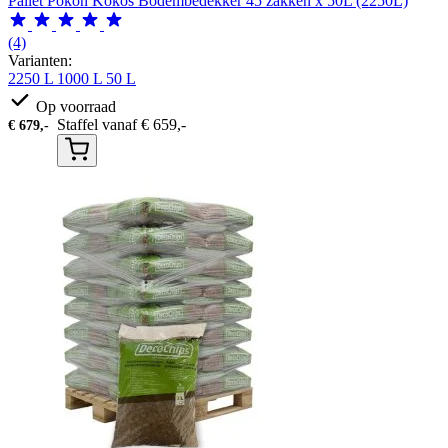
Pallet Pokon Kokos Bodembedekker 45 zakken x 50L (2250L)
(4)
Varianten:
2250 L
1000 L
50 L
Op voorraad
Staffel vanaf
€
659,-
€
679,-