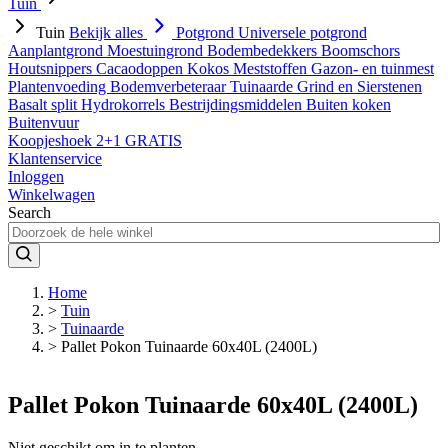
Tuin
Tuin
Bekijk alles
Potgrond
Universele potgrond
Aanplantgrond
Moestuingrond
Bodembedekkers
Boomschors
Houtsnippers
Cacaodoppen
Kokos
Meststoffen
Gazon- en tuinmest
Plantenvoeding
Bodemverbeteraar
Tuinaarde
Grind en Sierstenen
Basalt split
Hydrokorrels
Bestrijdingsmiddelen
Buiten koken
Buitenvuur
Koopjeshoek 2+1 GRATIS
Klantenservice
Inloggen
Winkelwagen
Search
Home
>
Tuin
>
Tuinaarde
>
Pallet Pokon Tuinaarde 60x40L (2400L)
Pallet Pokon Tuinaarde 60x40L (2400L)
Niet geschikt om in te planten