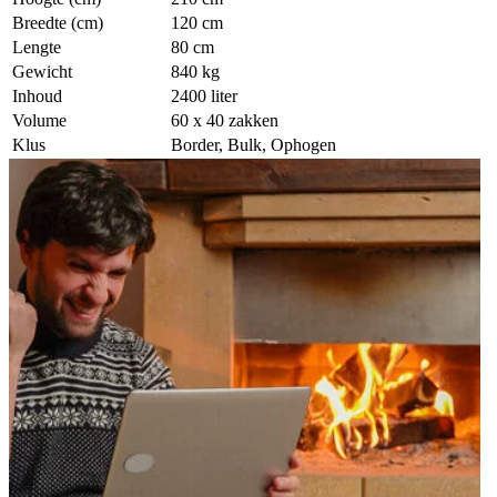
Breedte (cm)
120 cm
Lengte
80 cm
Gewicht
840 kg
Inhoud
2400 liter
Volume
60 x 40 zakken
Klus
Border, Bulk, Ophogen