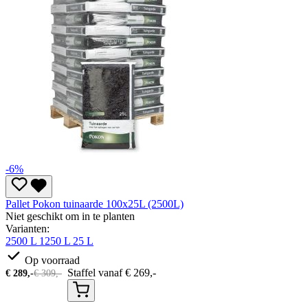
-6%
Pallet Pokon tuinaarde 100x25L (2500L)
Niet geschikt om in te planten
Varianten:
2500 L
1250 L
25 L
Op voorraad
Staffel vanaf
€
269,-
€
289,-
€
309,-