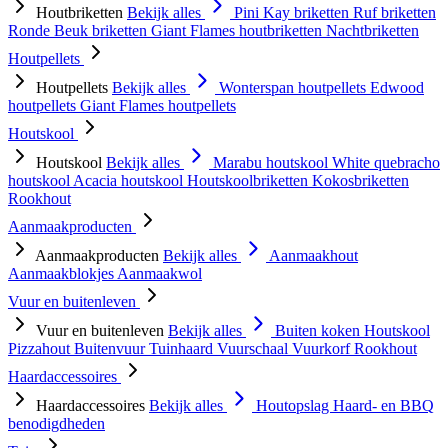
Houtbriketten
Bekijk alles
Pini Kay briketten
Ruf briketten
Ronde Beuk briketten
Giant Flames houtbriketten
Nachtbriketten
Houtpellets
Houtpellets
Bekijk alles
Wonterspan houtpellets
Edwood
houtpellets
Giant Flames houtpellets
Houtskool
Houtskool
Bekijk alles
Marabu houtskool
White quebracho
houtskool
Acacia houtskool
Houtskoolbriketten
Kokosbriketten
Rookhout
Aanmaakproducten
Aanmaakproducten
Bekijk alles
Aanmaakhout
Aanmaakblokjes
Aanmaakwol
Vuur en buitenleven
Vuur en buitenleven
Bekijk alles
Buiten koken
Houtskool
Pizzahout
Buitenvuur
Tuinhaard
Vuurschaal
Vuurkorf
Rookhout
Haardaccessoires
Haardaccessoires
Bekijk alles
Houtopslag
Haard- en BBQ
benodigdheden