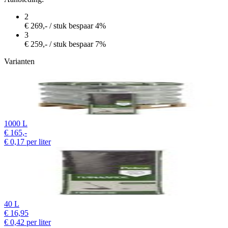
2
€
269,-
/ stuk
bespaar 4%
3
€
259,-
/ stuk
bespaar 7%
Varianten
1000 L
€
165,-
€
0,17
per liter
40 L
€
16,95
€
0,42
per liter