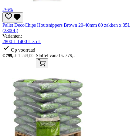
-36%
Pallet DecoChips Houtsnippers Brown 20-40mm 80 zakken x 35L
(2800L)
Varianten:
2800 L
1400 L
35 L
Op voorraad
Staffel vanaf
€
779,-
€
799,-
€
1.249,00