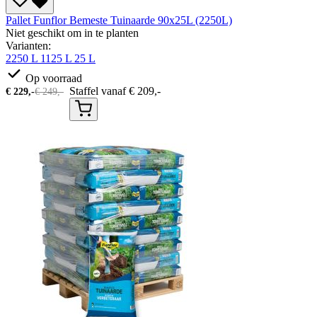
Pallet Funflor Bemeste Tuinaarde 90x25L (2250L)
Niet geschikt om in te planten
Varianten:
2250 L
1125 L
25 L
Op voorraad
Staffel vanaf
€
209,-
€
229,-
€
249,-