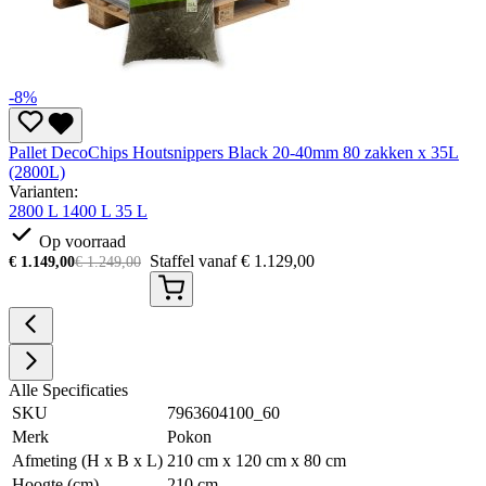
-8%
Pallet DecoChips Houtsnippers Black 20-40mm 80 zakken x 35L
(2800L)
Varianten:
2800 L
1400 L
35 L
Op voorraad
Staffel vanaf
€
1.129,00
€
1.149,00
€
1.249,00
Alle Specificaties
SKU
7963604100_60
Merk
Pokon
Afmeting (H x B x L)
210 cm x 120 cm x 80 cm
Hoogte (cm)
210 cm