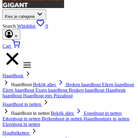
Kies je categorie
Search
Whishlist
0
Cart
Haardhout
Haardhout
Bekijk alles
Berken haardhout
Eiken haardhout
Elzen haardhout
Essen haardhout
Beuken haardhout
Haagbeuk
haardhout
Haardhout mix
Pizzahout
Haardhout in netten
Haardhout in netten
Bekijk alles
Essenhout in netten
Eikenhout in netten
Berkenhout in netten
Haardhoutmix in netten
Elzenhout in netten
Houtbriketten