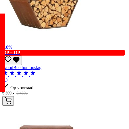
-18%
OP = OP
WoodBee houtopslag
(1)
Op voorraad
€
399,-
€
489,-