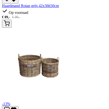
Haardmand Rotan grijs 42x36h50cm
Op voorraad
€
89,-
€
99,-
-13%