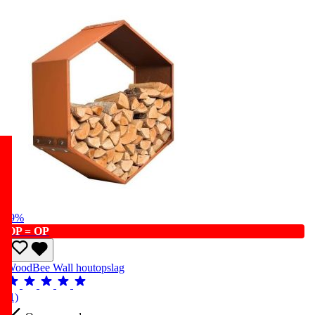
-9%
OP = OP
WoodBee Wall houtopslag
(1)