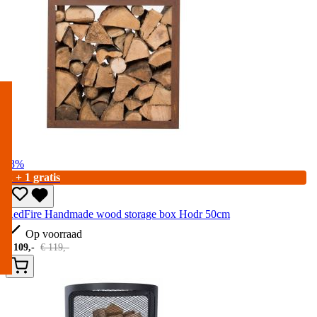
-8%
2 + 1 gratis
RedFire Handmade wood storage box Hodr 50cm
Op voorraad
€
109,-
€
119,-