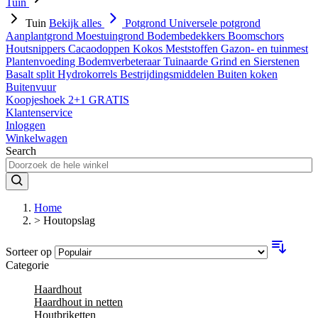
Tuin
Tuin
Bekijk alles
Potgrond
Universele potgrond
Aanplantgrond
Moestuingrond
Bodembedekkers
Boomschors
Houtsnippers
Cacaodoppen
Kokos
Meststoffen
Gazon- en tuinmest
Plantenvoeding
Bodemverbeteraar
Tuinaarde
Grind en Sierstenen
Basalt split
Hydrokorrels
Bestrijdingsmiddelen
Buiten koken
Buitenvuur
Koopjeshoek 2+1 GRATIS
Klantenservice
Inloggen
Winkelwagen
Search
Home
>
Houtopslag
Sorteer op
Categorie
Haardhout
Haardhout in netten
Houtbriketten