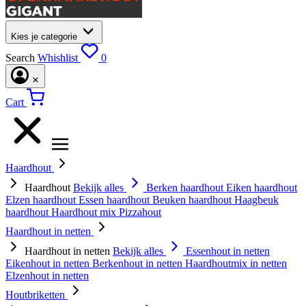
Kies je categorie
Search
Whishlist
0
Cart
Haardhout
Haardhout
Bekijk alles
Berken haardhout
Eiken haardhout
Elzen haardhout
Essen haardhout
Beuken haardhout
Haagbeuk
haardhout
Haardhout mix
Pizzahout
Haardhout in netten
Haardhout in netten
Bekijk alles
Essenhout in netten
Eikenhout in netten
Berkenhout in netten
Haardhoutmix in netten
Elzenhout in netten
Houtbriketten