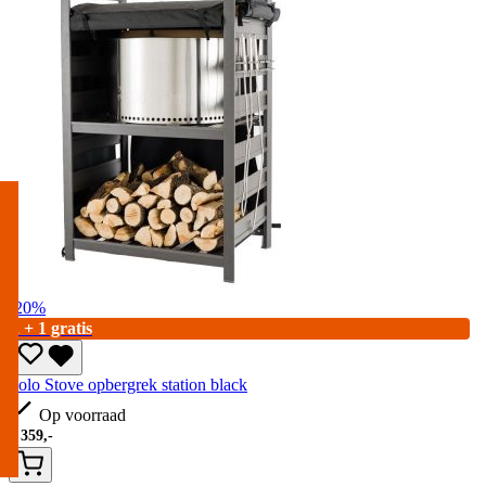
-20%
2 + 1 gratis
Solo Stove opbergrek station black
Op voorraad
€
359,-