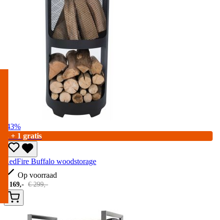
-43%
2 + 1 gratis
RedFire Buffalo woodstorage
Op voorraad
€
169,-
€
299,-