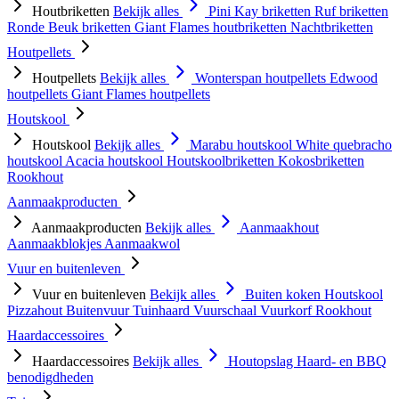
Houtbriketten
Bekijk alles
Pini Kay briketten
Ruf briketten
Ronde Beuk briketten
Giant Flames houtbriketten
Nachtbriketten
Houtpellets
Houtpellets
Bekijk alles
Wonterspan houtpellets
Edwood
houtpellets
Giant Flames houtpellets
Houtskool
Houtskool
Bekijk alles
Marabu houtskool
White quebracho
houtskool
Acacia houtskool
Houtskoolbriketten
Kokosbriketten
Rookhout
Aanmaakproducten
Aanmaakproducten
Bekijk alles
Aanmaakhout
Aanmaakblokjes
Aanmaakwol
Vuur en buitenleven
Vuur en buitenleven
Bekijk alles
Buiten koken
Houtskool
Pizzahout
Buitenvuur
Tuinhaard
Vuurschaal
Vuurkorf
Rookhout
Haardaccessoires
Haardaccessoires
Bekijk alles
Houtopslag
Haard- en BBQ
benodigdheden