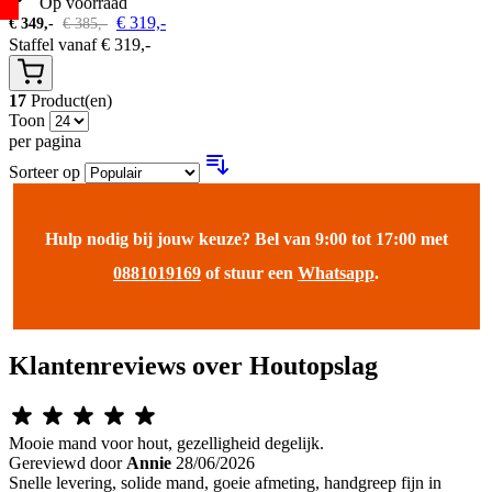
Op voorraad
€
319,-
€
349,-
€
385,-
Staffel vanaf
€
319,-
17
Product(en)
Toon
per pagina
Sorteer op
Hulp nodig bij jouw keuze? Bel van 9:00 tot 17:00 met
0881019169
of stuur een
Whatsapp
.
Klantenreviews over Houtopslag
Mooie mand voor hout, gezelligheid degelijk.
Gereviewd door
Annie
28/06/2026
Snelle levering, solide mand, goeie afmeting, handgreep fijn in