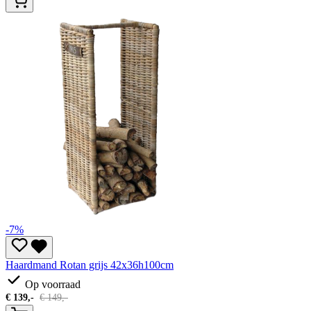
-7%
Haardmand Rotan grijs 42x36h100cm
Op voorraad
€
139,-
€
149,-