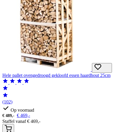
Hele pallet ovengedroogd gekloofd essen haardhout 25cm
(102)
Op voorraad
€
469,-
€
489,-
Staffel vanaf
€
469,-