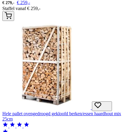
€
259,-
€
279,-
Staffel vanaf
€
259,-
Hele pallet ovengedroogd gekloofd berken/essen haardhout mix
25cm