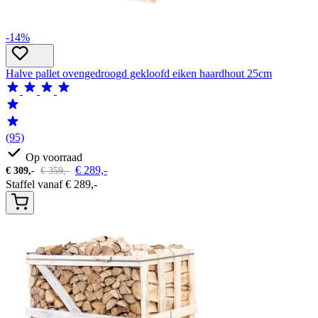
-14%
Halve pallet ovengedroogd gekloofd eiken haardhout 25cm
(95)
Op voorraad
€
289,-
€
309,-
€
359,-
Staffel vanaf
€
289,-