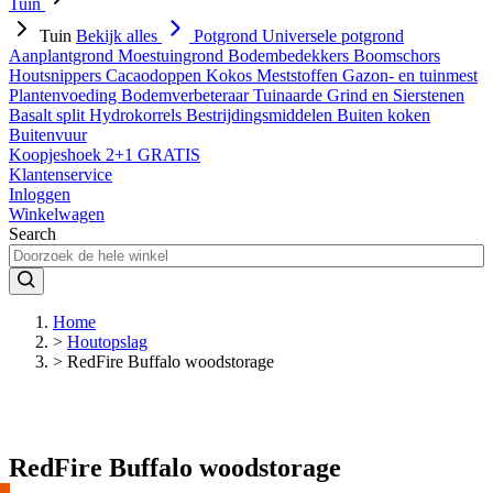
Tuin
Tuin
Bekijk alles
Potgrond
Universele potgrond
Aanplantgrond
Moestuingrond
Bodembedekkers
Boomschors
Houtsnippers
Cacaodoppen
Kokos
Meststoffen
Gazon- en tuinmest
Plantenvoeding
Bodemverbeteraar
Tuinaarde
Grind en Sierstenen
Basalt split
Hydrokorrels
Bestrijdingsmiddelen
Buiten koken
Buitenvuur
Koopjeshoek 2+1 GRATIS
Klantenservice
Inloggen
Winkelwagen
Search
Home
>
Houtopslag
>
RedFire Buffalo woodstorage
429
RedFire Buffalo woodstorage