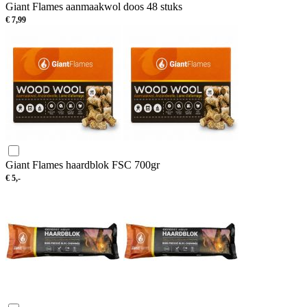
Giant Flames aanmaakwol doos 48 stuks
€
7,99
Giant Flames haardblok FSC 700gr
€
5,-