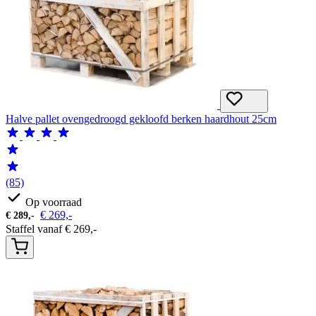
Halve pallet ovengedroogd gekloofd berken haardhout 25cm
(85)
Op voorraad
€
269,-
€
289,-
Staffel vanaf
€
269,-