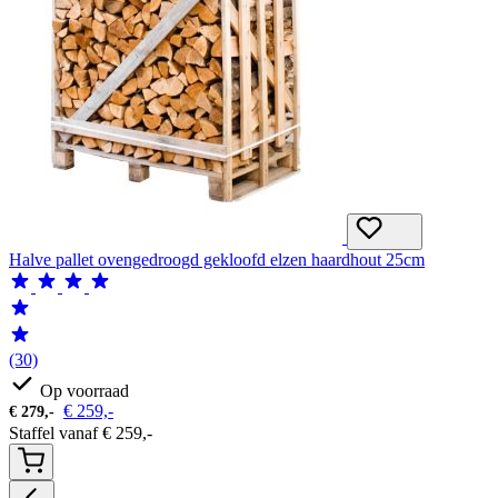
Halve pallet ovengedroogd gekloofd elzen haardhout 25cm
(30)
Op voorraad
€
259,-
€
279,-
Staffel vanaf
€
259,-