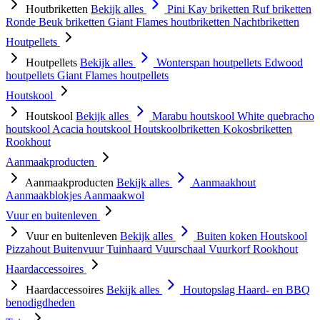
Houtbriketten
Bekijk alles
Pini Kay briketten
Ruf briketten
Ronde Beuk briketten
Giant Flames houtbriketten
Nachtbriketten
Houtpellets
Houtpellets
Bekijk alles
Wonterspan houtpellets
Edwood
houtpellets
Giant Flames houtpellets
Houtskool
Houtskool
Bekijk alles
Marabu houtskool
White quebracho
houtskool
Acacia houtskool
Houtskoolbriketten
Kokosbriketten
Rookhout
Aanmaakproducten
Aanmaakproducten
Bekijk alles
Aanmaakhout
Aanmaakblokjes
Aanmaakwol
Vuur en buitenleven
Vuur en buitenleven
Bekijk alles
Buiten koken
Houtskool
Pizzahout
Buitenvuur
Tuinhaard
Vuurschaal
Vuurkorf
Rookhout
Haardaccessoires
Haardaccessoires
Bekijk alles
Houtopslag
Haard- en BBQ
benodigdheden