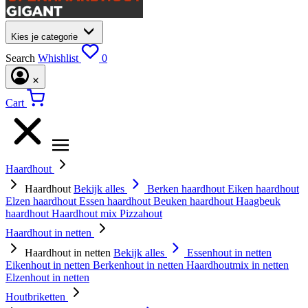
Kies je categorie
Search
Whishlist
0
Cart
Haardhout
Haardhout
Bekijk alles
Berken haardhout
Eiken haardhout
Elzen haardhout
Essen haardhout
Beuken haardhout
Haagbeuk
haardhout
Haardhout mix
Pizzahout
Haardhout in netten
Haardhout in netten
Bekijk alles
Essenhout in netten
Eikenhout in netten
Berkenhout in netten
Haardhoutmix in netten
Elzenhout in netten
Houtbriketten