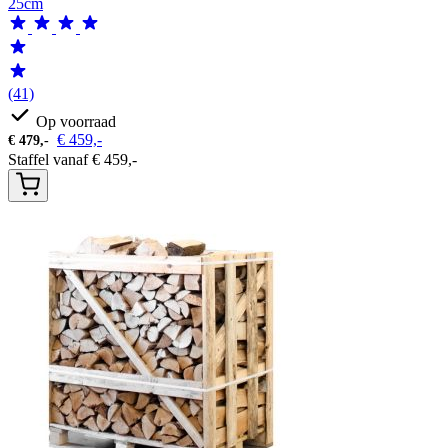
25cm
(41)
Op voorraad
€
459,-
€
479,-
Staffel vanaf
€
459,-