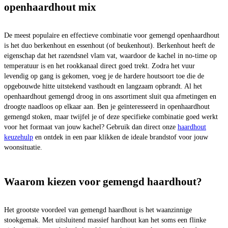
openhaardhout mix
De meest populaire en effectieve combinatie voor gemengd openhaardhout
is het duo berkenhout en essenhout (of beukenhout). Berkenhout heeft de
eigenschap dat het razendsnel vlam vat, waardoor de kachel in no-time op
temperatuur is en het rookkanaal direct goed trekt. Zodra het vuur
levendig op gang is gekomen, voeg je de hardere houtsoort toe die de
opgebouwde hitte uitstekend vasthoudt en langzaam opbrandt. Al het
openhaardhout gemengd droog in ons assortiment sluit qua afmetingen en
droogte naadloos op elkaar aan. Ben je geïnteresseerd in openhaardhout
gemengd stoken, maar twijfel je of deze specifieke combinatie goed werkt
voor het formaat van jouw kachel? Gebruik dan direct onze
haardhout
keuzehulp
en ontdek in een paar klikken de ideale brandstof voor jouw
woonsituatie.
Waarom kiezen voor gemengd haardhout?
Het grootste voordeel van gemengd haardhout is het waanzinnige
stookgemak. Met uitsluitend massief hardhout kan het soms een flinke