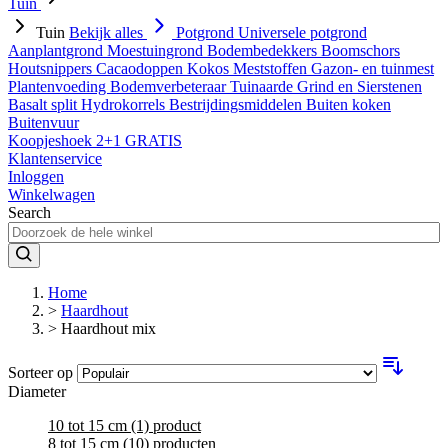
Tuin
Tuin
Bekijk alles
Potgrond
Universele potgrond
Aanplantgrond
Moestuingrond
Bodembedekkers
Boomschors
Houtsnippers
Cacaodoppen
Kokos
Meststoffen
Gazon- en tuinmest
Plantenvoeding
Bodemverbeteraar
Tuinaarde
Grind en Sierstenen
Basalt split
Hydrokorrels
Bestrijdingsmiddelen
Buiten koken
Buitenvuur
Koopjeshoek 2+1 GRATIS
Klantenservice
Inloggen
Winkelwagen
Search
Home
>
Haardhout
>
Haardhout mix
Sorteer op
Diameter
10 tot 15 cm
(1)
product
8 tot 15 cm
(10)
producten