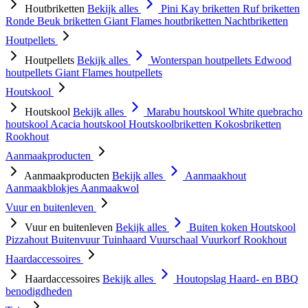
Houtbriketten
Bekijk alles
Pini Kay briketten
Ruf briketten
Ronde Beuk briketten
Giant Flames houtbriketten
Nachtbriketten
Houtpellets
Houtpellets
Bekijk alles
Wonterspan houtpellets
Edwood
houtpellets
Giant Flames houtpellets
Houtskool
Houtskool
Bekijk alles
Marabu houtskool
White quebracho
houtskool
Acacia houtskool
Houtskoolbriketten
Kokosbriketten
Rookhout
Aanmaakproducten
Aanmaakproducten
Bekijk alles
Aanmaakhout
Aanmaakblokjes
Aanmaakwol
Vuur en buitenleven
Vuur en buitenleven
Bekijk alles
Buiten koken
Houtskool
Pizzahout
Buitenvuur
Tuinhaard
Vuurschaal
Vuurkorf
Rookhout
Haardaccessoires
Haardaccessoires
Bekijk alles
Houtopslag
Haard- en BBQ
benodigdheden