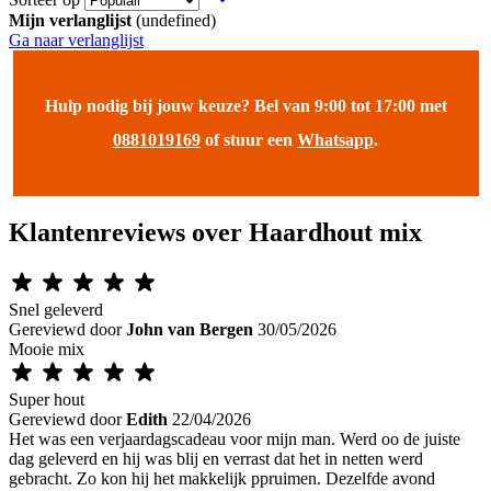
Mijn verlanglijst
(undefined)
Ga naar verlanglijst
Hulp nodig bij jouw keuze? Bel van 9:00 tot 17:00 met
0881019169
of stuur een
Whatsapp
.
Klantenreviews over Haardhout mix
Snel geleverd
Gereviewd door
John van Bergen
30/05/2026
Mooie mix
Super hout
Gereviewd door
Edith
22/04/2026
Het was een verjaardagscadeau voor mijn man. Werd oo de juiste
dag geleverd en hij was blij en verrast dat het in netten werd
gebracht. Zo kon hij het makkelijk ppruimen. Dezelfde avond