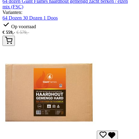
64 dozen Giant Flames haardhout gemengd zacht berken / elzen
mix (FSC)
Varianten:
64 Dozen
30 Dozen
1 Doos
Op voorraad
€
559,-
€
579,-