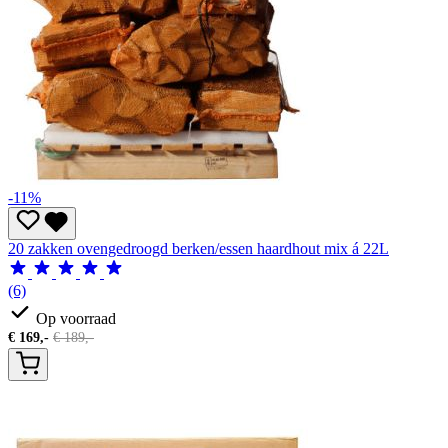
-11%
20 zakken ovengedroogd berken/essen haardhout mix á 22L
(6)
Op voorraad
€
169,-
€
189,-