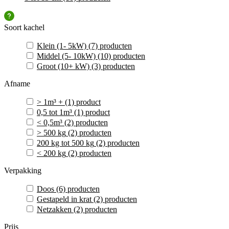
Soort kachel
Klein (1- 5kW)
(7)
producten
Middel (5- 10kW)
(10)
producten
Groot (10+ kW)
(3)
producten
Afname
> 1m³ +
(1)
product
0,5 tot 1m³
(1)
product
< 0,5m³
(2)
producten
> 500 kg
(2)
producten
200 kg tot 500 kg
(2)
producten
< 200 kg
(2)
producten
Verpakking
Doos
(6)
producten
Gestapeld in krat
(2)
producten
Netzakken
(2)
producten
Prijs