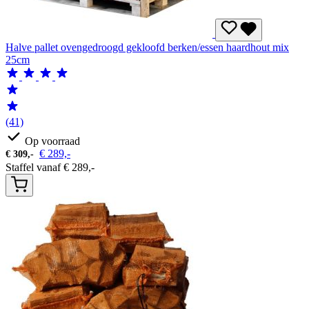
Halve pallet ovengedroogd gekloofd berken/essen haardhout mix
25cm
(41)
Op voorraad
€
289,-
€
309,-
Staffel vanaf
€
289,-