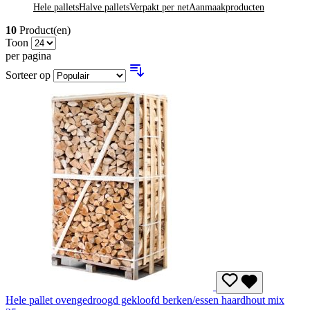
Hele pallets
Halve pallets
Verpakt per net
Aanmaakproducten
10
Product(en)
Toon
per pagina
Sorteer op
Hele pallet ovengedroogd gekloofd berken/essen haardhout mix