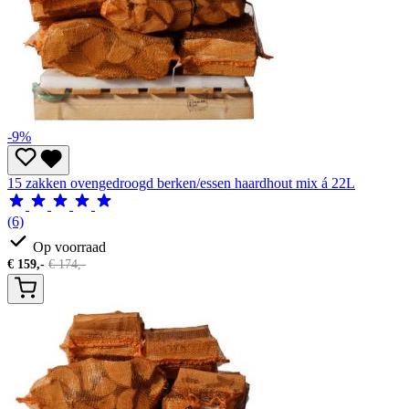
-9%
15 zakken ovengedroogd berken/essen haardhout mix á 22L
(6)
Op voorraad
€
159,-
€
174,-