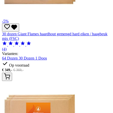
-5%
30 dozen Giant Flames haardhout gemengd hard eiken / haagbeuk
mix (FSC)
(4)
Varianten:
64 Dozen
30 Dozen
1 Doos
Op voorraad
€
349,-
€
369,-