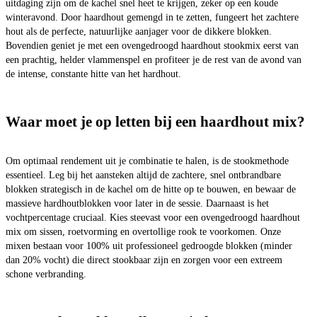
uitdaging zijn om de kachel snel heet te krijgen, zeker op een koude
winteravond. Door haardhout gemengd in te zetten, fungeert het zachtere
hout als de perfecte, natuurlijke aanjager voor de dikkere blokken.
Bovendien geniet je met een ovengedroogd haardhout stookmix eerst van
een prachtig, helder vlammenspel en profiteer je de rest van de avond van
de intense, constante hitte van het hardhout.
Waar moet je op letten bij een haardhout mix?
Om optimaal rendement uit je combinatie te halen, is de stookmethode
essentieel. Leg bij het aansteken altijd de zachtere, snel ontbrandbare
blokken strategisch in de kachel om de hitte op te bouwen, en bewaar de
massieve hardhoutblokken voor later in de sessie. Daarnaast is het
vochtpercentage cruciaal. Kies steevast voor een ovengedroogd haardhout
mix om sissen, roetvorming en overtollige rook te voorkomen. Onze
mixen bestaan voor 100% uit professioneel gedroogde blokken (minder
dan 20% vocht) die direct stookbaar zijn en zorgen voor een extreem
schone verbranding.