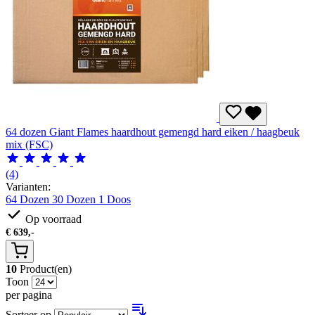
64 dozen Giant Flames haardhout gemengd hard eiken / haagbeuk
mix (FSC)
(4)
Varianten:
64 Dozen
30 Dozen
1 Doos
Op voorraad
€
639,-
10
Product(en)
Toon
per pagina
Sorteer op