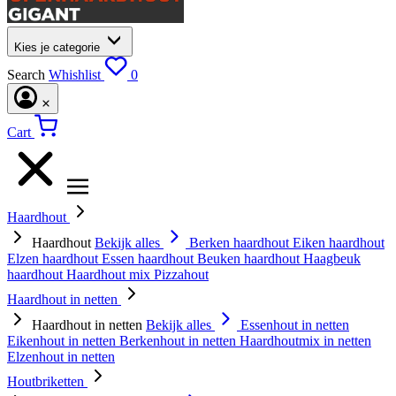
Kies je categorie
Search
Whishlist
0
Cart
Haardhout
Haardhout
Bekijk alles
Berken haardhout
Eiken haardhout
Elzen haardhout
Essen haardhout
Beuken haardhout
Haagbeuk
haardhout
Haardhout mix
Pizzahout
Haardhout in netten
Haardhout in netten
Bekijk alles
Essenhout in netten
Eikenhout in netten
Berkenhout in netten
Haardhoutmix in netten
Elzenhout in netten
Houtbriketten