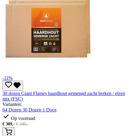
-11%
30 dozen Giant Flames haardhout gemengd zacht berken / elzen
mix (FSC)
Varianten:
64 Dozen
30 Dozen
1 Doos
Op voorraad
€
309,-
€
349,-