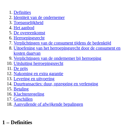
Definities
Identiteit van de ondernemer
Toepasselijkheid
Het aanbod
De overeenkomst
Herroepingsrecht
Verplichtingen van de consument tijdens de bedenktijd
Uitoefening van het herroepingsrecht door de consument en
kosten daarvan
Verplichtingen van de ondernemer bij herroeping
Uitsluiting herroepingsrecht
De prijs
Nakoming en extra garantie
Levering en uitvoering
Duurtransacties: duur, opzegging en verlenging
Betaling
Klachtenregeling
Geschillen
Aanvullende of afwijkende bepalingen
1 – Definities