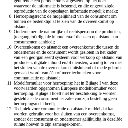
gedurende een periode die is afgestemd op het doel
waarvoor de informatie is bestemd, en die ongewijzigde
reproductie van de opgeslagen informatie mogelijk maakt;
Herroepingsrecht: de mogelijkheid van de consument om
binnen de bedenktijd af te zien van de overeenkomst op
afstand;
Ondernemer: de natuurlijke of rechtspersoon die producten,
(toegang tot) digitale inhoud en/of diensten op afstand aan
consumenten aanbiedt;
Overeenkomst op afstand: een overeenkomst die tussen de
ondernemer en de consument wordt gesloten in het kader
van een georganiseerd systeem voor verkoop op afstand van
producten, digitale inhoud en/of diensten, waarbij tot en met
het sluiten van de overeenkomst uitsluitend of mede gebruik
gemaakt wordt van één of meer technieken voor
communicatie op afstand;
Modelformulier voor herroeping: het in Bijlage I van deze
voorwaarden opgenomen Europese modelformulier voor
herroeping. Bijlage I hoeft niet ter beschikking te worden
gesteld als de consument ter zake van zijn bestelling geen
herroepingsrecht heeft;
Techniek voor communicatie op afstand: middel dat kan
worden gebruikt voor het sluiten van een overeenkomst,
zonder dat consument en ondernemer gelijktijdig in dezelfde
ruimte hoeven te zijn samengekomen.