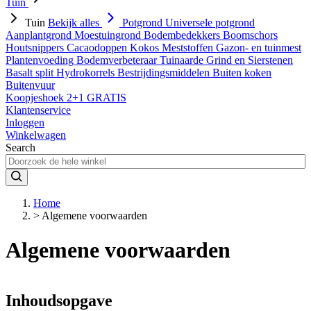
Tuin
Tuin
Bekijk alles
Potgrond
Universele potgrond
Aanplantgrond
Moestuingrond
Bodembedekkers
Boomschors
Houtsnippers
Cacaodoppen
Kokos
Meststoffen
Gazon- en tuinmest
Plantenvoeding
Bodemverbeteraar
Tuinaarde
Grind en Sierstenen
Basalt split
Hydrokorrels
Bestrijdingsmiddelen
Buiten koken
Buitenvuur
Koopjeshoek 2+1 GRATIS
Klantenservice
Inloggen
Winkelwagen
Search
Home
>
Algemene voorwaarden
Algemene voorwaarden
Inhoudsopgave