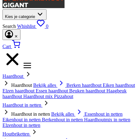
Kies je categorie
Search
Whishlist
0
Cart
Haardhout
Haardhout
Bekijk alles
Berken haardhout
Eiken haardhout
Elzen haardhout
Essen haardhout
Beuken haardhout
Haagbeuk
haardhout
Haardhout mix
Pizzahout
Haardhout in netten
Haardhout in netten
Bekijk alles
Essenhout in netten
Eikenhout in netten
Berkenhout in netten
Haardhoutmix in netten
Elzenhout in netten
Houtbriketten