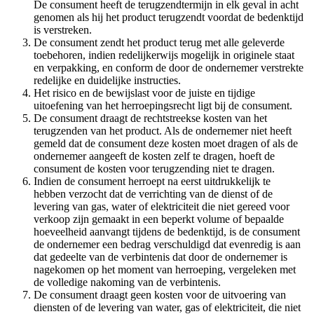
De consument heeft de terugzendtermijn in elk geval in acht
genomen als hij het product terugzendt voordat de bedenktijd
is verstreken.
De consument zendt het product terug met alle geleverde
toebehoren, indien redelijkerwijs mogelijk in originele staat
en verpakking, en conform de door de ondernemer verstrekte
redelijke en duidelijke instructies.
Het risico en de bewijslast voor de juiste en tijdige
uitoefening van het herroepingsrecht ligt bij de consument.
De consument draagt de rechtstreekse kosten van het
terugzenden van het product. Als de ondernemer niet heeft
gemeld dat de consument deze kosten moet dragen of als de
ondernemer aangeeft de kosten zelf te dragen, hoeft de
consument de kosten voor terugzending niet te dragen.
Indien de consument herroept na eerst uitdrukkelijk te
hebben verzocht dat de verrichting van de dienst of de
levering van gas, water of elektriciteit die niet gereed voor
verkoop zijn gemaakt in een beperkt volume of bepaalde
hoeveelheid aanvangt tijdens de bedenktijd, is de consument
de ondernemer een bedrag verschuldigd dat evenredig is aan
dat gedeelte van de verbintenis dat door de ondernemer is
nagekomen op het moment van herroeping, vergeleken met
de volledige nakoming van de verbintenis.
De consument draagt geen kosten voor de uitvoering van
diensten of de levering van water, gas of elektriciteit, die niet