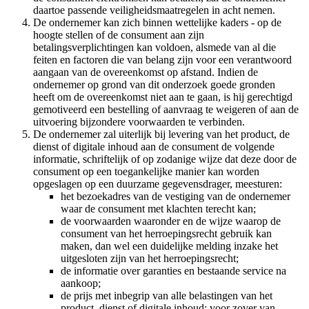
daartoe passende veiligheidsmaatregelen in acht nemen.
De ondernemer kan zich binnen wettelijke kaders - op de
hoogte stellen of de consument aan zijn
betalingsverplichtingen kan voldoen, alsmede van al die
feiten en factoren die van belang zijn voor een verantwoord
aangaan van de overeenkomst op afstand. Indien de
ondernemer op grond van dit onderzoek goede gronden
heeft om de overeenkomst niet aan te gaan, is hij gerechtigd
gemotiveerd een bestelling of aanvraag te weigeren of aan de
uitvoering bijzondere voorwaarden te verbinden.
De ondernemer zal uiterlijk bij levering van het product, de
dienst of digitale inhoud aan de consument de volgende
informatie, schriftelijk of op zodanige wijze dat deze door de
consument op een toegankelijke manier kan worden
opgeslagen op een duurzame gegevensdrager, meesturen:
het bezoekadres van de vestiging van de ondernemer
waar de consument met klachten terecht kan;
de voorwaarden waaronder en de wijze waarop de
consument van het herroepingsrecht gebruik kan
maken, dan wel een duidelijke melding inzake het
uitgesloten zijn van het herroepingsrecht;
de informatie over garanties en bestaande service na
aankoop;
de prijs met inbegrip van alle belastingen van het
product, dienst of digitale inhoud; voor zover van