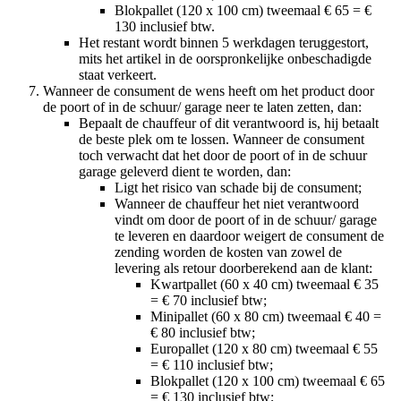
Blokpallet (120 x 100 cm) tweemaal € 65 = €
130 inclusief btw.
Het restant wordt binnen 5 werkdagen teruggestort,
mits het artikel in de oorspronkelijke onbeschadigde
staat verkeert.
Wanneer de consument de wens heeft om het product door
de poort of in de schuur/ garage neer te laten zetten, dan:
Bepaalt de chauffeur of dit verantwoord is, hij betaalt
de beste plek om te lossen. Wanneer de consument
toch verwacht dat het door de poort of in de schuur
garage geleverd dient te worden, dan:
Ligt het risico van schade bij de consument;
Wanneer de chauffeur het niet verantwoord
vindt om door de poort of in de schuur/ garage
te leveren en daardoor weigert de consument de
zending worden de kosten van zowel de
levering als retour doorberekend aan de klant:
Kwartpallet (60 x 40 cm) tweemaal € 35
= € 70 inclusief btw;
Minipallet (60 x 80 cm) tweemaal € 40 =
€ 80 inclusief btw;
Europallet (120 x 80 cm) tweemaal € 55
= € 110 inclusief btw;
Blokpallet (120 x 100 cm) tweemaal € 65
= € 130 inclusief btw;