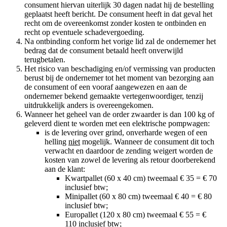
consument hiervan uiterlijk 30 dagen nadat hij de bestelling
geplaatst heeft bericht. De consument heeft in dat geval het
recht om de overeenkomst zonder kosten te ontbinden en
recht op eventuele schadevergoeding.
Na ontbinding conform het vorige lid zal de ondernemer het
bedrag dat de consument betaald heeft onverwijld
terugbetalen.
Het risico van beschadiging en/of vermissing van producten
berust bij de ondernemer tot het moment van bezorging aan
de consument of een vooraf aangewezen en aan de
ondernemer bekend gemaakte vertegenwoordiger, tenzij
uitdrukkelijk anders is overeengekomen.
Wanneer het geheel van de order zwaarder is dan 100 kg of
geleverd dient te worden met een elektrische pompwagen:
is de levering over grind, onverharde wegen of een
helling
niet
mogelijk. Wanneer de consument dit toch
verwacht en daardoor de zending weigert worden de
kosten van zowel de levering als retour doorberekend
aan de klant:
Kwartpallet (60 x 40 cm) tweemaal € 35 = € 70
inclusief btw;
Minipallet (60 x 80 cm) tweemaal € 40 = € 80
inclusief btw;
Europallet (120 x 80 cm) tweemaal € 55 = €
110 inclusief btw;