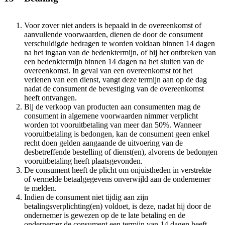
Voor zover niet anders is bepaald in de overeenkomst of
aanvullende voorwaarden, dienen de door de consument
verschuldigde bedragen te worden voldaan binnen 14 dagen
na het ingaan van de bedenktermijn, of bij het ontbreken van
een bedenktermijn binnen 14 dagen na het sluiten van de
overeenkomst. In geval van een overeenkomst tot het
verlenen van een dienst, vangt deze termijn aan op de dag
nadat de consument de bevestiging van de overeenkomst
heeft ontvangen.
Bij de verkoop van producten aan consumenten mag de
consument in algemene voorwaarden nimmer verplicht
worden tot vooruitbetaling van meer dan 50%. Wanneer
vooruitbetaling is bedongen, kan de consument geen enkel
recht doen gelden aangaande de uitvoering van de
desbetreffende bestelling of dienst(en), alvorens de bedongen
vooruitbetaling heeft plaatsgevonden.
De consument heeft de plicht om onjuistheden in verstrekte
of vermelde betaalgegevens onverwijld aan de ondernemer
te melden.
Indien de consument niet tijdig aan zijn
betalingsverplichting(en) voldoet, is deze, nadat hij door de
ondernemer is gewezen op de te late betaling en de
ondernemer de consument een termijn van 14 dagen heeft