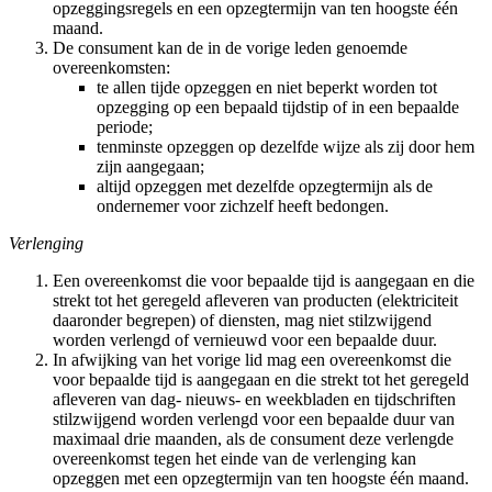
opzeggingsregels en een opzegtermijn van ten hoogste één
maand.
De consument kan de in de vorige leden genoemde
overeenkomsten:
te allen tijde opzeggen en niet beperkt worden tot
opzegging op een bepaald tijdstip of in een bepaalde
periode;
tenminste opzeggen op dezelfde wijze als zij door hem
zijn aangegaan;
altijd opzeggen met dezelfde opzegtermijn als de
ondernemer voor zichzelf heeft bedongen.
Verlenging
Een overeenkomst die voor bepaalde tijd is aangegaan en die
strekt tot het geregeld afleveren van producten (elektriciteit
daaronder begrepen) of diensten, mag niet stilzwijgend
worden verlengd of vernieuwd voor een bepaalde duur.
In afwijking van het vorige lid mag een overeenkomst die
voor bepaalde tijd is aangegaan en die strekt tot het geregeld
afleveren van dag- nieuws- en weekbladen en tijdschriften
stilzwijgend worden verlengd voor een bepaalde duur van
maximaal drie maanden, als de consument deze verlengde
overeenkomst tegen het einde van de verlenging kan
opzeggen met een opzegtermijn van ten hoogste één maand.