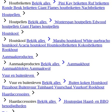
Houtbriketten
Bekijk alles
Pini Kay briketten
Ruf briketten
Ronde Beuk briketten
Giant Flames houtbriketten
Nachtbriketten
Houtpellets
Houtpellets
Bekijk alles
Wonterspan houtpellets
Edwood
houtpellets
Giant Flames houtpellets
Houtskool
Houtskool
Bekijk alles
Marabu houtskool
White quebracho
houtskool
Acacia houtskool
Houtskoolbriketten
Kokosbriketten
Rookhout
Aanmaakproducten
Aanmaakproducten
Bekijk alles
Aanmaakhout
Aanmaakblokjes
Aanmaakwol
Vuur en buitenleven
Vuur en buitenleven
Bekijk alles
Buiten koken
Houtskool
Pizzahout
Buitenvuur
Tuinhaard
Vuurschaal
Vuurkorf
Rookhout
Haardaccessoires
Haardaccessoires
Bekijk alles
Houtopslag
Haard- en BBQ
benodigdheden