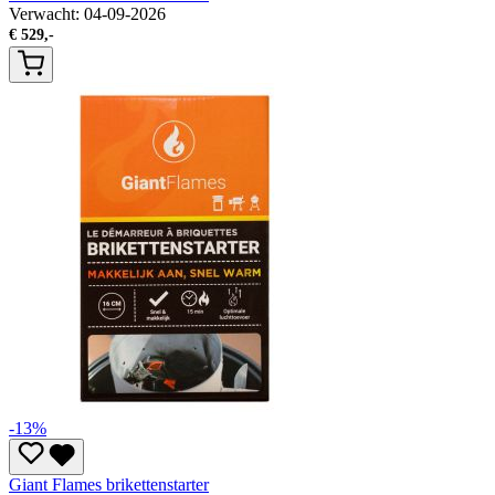
Verwacht: 04-09-2026
€
529,-
-13%
Giant Flames brikettenstarter