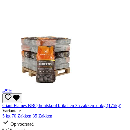
-29%
Giant Flames BBQ houtskool briketten 35 zakken x 5kg (175kg)
Varianten:
5 kg
70 Zakken
35 Zakken
Op voorraad
€
249,-
€
350,-