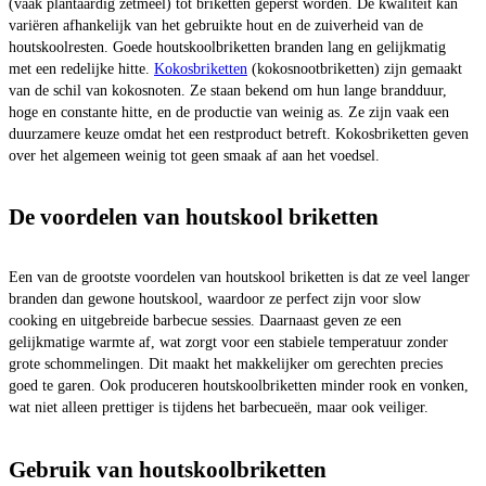
(vaak plantaardig zetmeel) tot briketten geperst worden. De kwaliteit kan
variëren afhankelijk van het gebruikte hout en de zuiverheid van de
houtskoolresten. Goede houtskoolbriketten branden lang en gelijkmatig
met een redelijke hitte.
Kokosbriketten
(kokosnootbriketten) zijn gemaakt
van de schil van kokosnoten. Ze staan bekend om hun lange brandduur,
hoge en constante hitte, en de productie van weinig as. Ze zijn vaak een
duurzamere keuze omdat het een restproduct betreft. Kokosbriketten geven
over het algemeen weinig tot geen smaak af aan het voedsel.
De voordelen van houtskool briketten
Een van de grootste voordelen van houtskool briketten is dat ze veel langer
branden dan gewone houtskool, waardoor ze perfect zijn voor slow
cooking en uitgebreide barbecue sessies. Daarnaast geven ze een
gelijkmatige warmte af, wat zorgt voor een stabiele temperatuur zonder
grote schommelingen. Dit maakt het makkelijker om gerechten precies
goed te garen. Ook produceren houtskoolbriketten minder rook en vonken,
wat niet alleen prettiger is tijdens het barbecueën, maar ook veiliger.
Gebruik van houtskoolbriketten