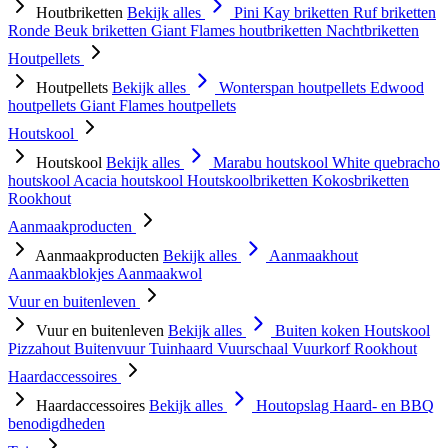
Houtbriketten
Bekijk alles
Pini Kay briketten
Ruf briketten
Ronde Beuk briketten
Giant Flames houtbriketten
Nachtbriketten
Houtpellets
Houtpellets
Bekijk alles
Wonterspan houtpellets
Edwood
houtpellets
Giant Flames houtpellets
Houtskool
Houtskool
Bekijk alles
Marabu houtskool
White quebracho
houtskool
Acacia houtskool
Houtskoolbriketten
Kokosbriketten
Rookhout
Aanmaakproducten
Aanmaakproducten
Bekijk alles
Aanmaakhout
Aanmaakblokjes
Aanmaakwol
Vuur en buitenleven
Vuur en buitenleven
Bekijk alles
Buiten koken
Houtskool
Pizzahout
Buitenvuur
Tuinhaard
Vuurschaal
Vuurkorf
Rookhout
Haardaccessoires
Haardaccessoires
Bekijk alles
Houtopslag
Haard- en BBQ
benodigdheden