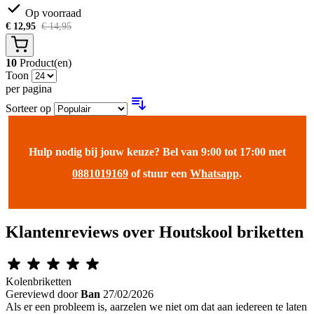
Op voorraad
€
12,95
€
14,95
10
Product(en)
Toon
per pagina
Sorteer op
Hulp nodig bij jouw keuze? Bel van 9:00 tot 17:00 met
0881019169
of stuur een
Whatsapp
.
Klantenreviews over Houtskool briketten
Kolenbriketten
Gereviewd door
Ban
27/02/2026
Als er een probleem is, aarzelen we niet om dat aan iedereen te laten