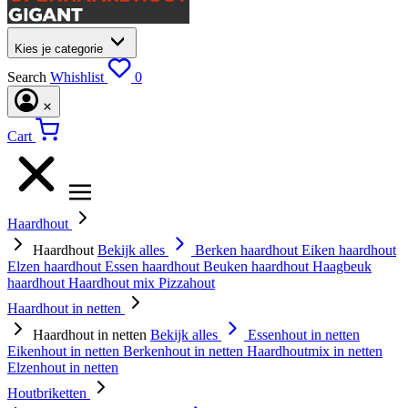
Kies je categorie
Search
Whishlist
0
Cart
Haardhout
Haardhout
Bekijk alles
Berken haardhout
Eiken haardhout
Elzen haardhout
Essen haardhout
Beuken haardhout
Haagbeuk
haardhout
Haardhout mix
Pizzahout
Haardhout in netten
Haardhout in netten
Bekijk alles
Essenhout in netten
Eikenhout in netten
Berkenhout in netten
Haardhoutmix in netten
Elzenhout in netten
Houtbriketten