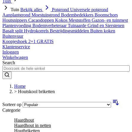
Tuin
Tuin
Bekijk alles
Potgrond
Universele potgrond
Aanplantgrond
Moestuingrond
Bodembedekkers
Boomschors
Houtsnippers
Cacaodoppen
Kokos
Meststoffen
Gazon- en tuinmest
Plantenvoeding
Bodemverbeteraar
Tuinaarde
Grind en Sierstenen
Basalt split
Hydrokorrels
Bestrijdingsmiddelen
Buiten koken
Buitenvuur
Koopjeshoek 2+1 GRATIS
Klantenservice
Inloggen
Winkelwagen
Search
Home
>
Houtskool briketten
Sorteer op
Categorie
Haardhout
Haardhout in netten
Houtbriketten