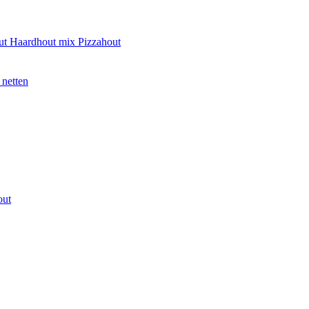
ut
Haardhout mix
Pizzahout
 netten
out