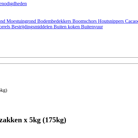
enodigdheden
ond
Moestuingrond
Bodembedekkers
Boomschors
Houtsnippers
Cacao
orrels
Bestrijdingsmiddelen
Buiten koken
Buitenvuur
5kg)
zakken x 5kg (175kg)