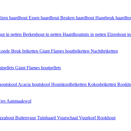
lzen haardhout
Essen haardhout
Beuken haardhout
Haagbeuk haardho
ut in netten
Berkenhout in netten
Haardhoutmix in netten
Elzenhout in
onde Beuk briketten
Giant Flames houtbriketten
Nachtbriketten
tpellets
Giant Flames houtpellets
houtskool
Acacia houtskool
Houtskoolbriketten
Kokosbriketten
Rookh
jes
Aanmaakwol
izzahout
Buitenvuur
Tuinhaard
Vuurschaal
Vuurkorf
Rookhout