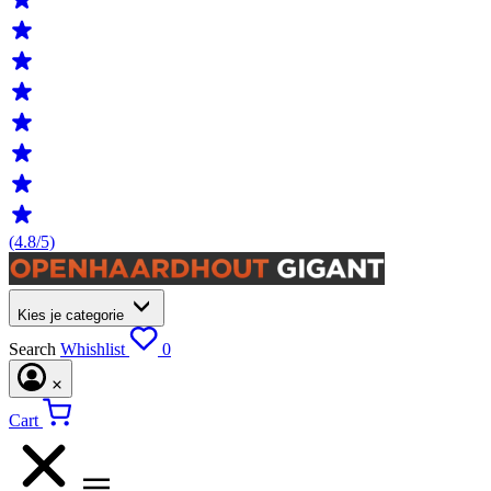
(4.8/5)
Kies je categorie
Search
Whishlist
0
Cart