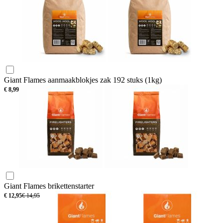
Giant Flames aanmaakblokjes zak 192 stuks (1kg)
€
8,99
Giant Flames brikettenstarter
€
12,95
€
14,95