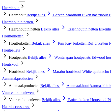
Haardhout
Haardhout
Bekijk alles
Berken haardhout
Eiken haardhout
E
Haardhout in netten
Haardhout in netten
Bekijk alles
Essenhout in netten
Eikenho
Houtbriketten
Houtbriketten
Bekijk alles
Pini Kay briketten
Ruf briketten
R
Houtpellets
Houtpellets
Bekijk alles
Wonterspan houtpellets
Edwood hou
Houtskool
Houtskool
Bekijk alles
Marabu houtskool
White quebracho 
Aanmaakproducten
Aanmaakproducten
Bekijk alles
Aanmaakhout
Aanmaakblok
Vuur en buitenleven
Vuur en buitenleven
Bekijk alles
Buiten koken
Houtskool
P
Haardaccessoires