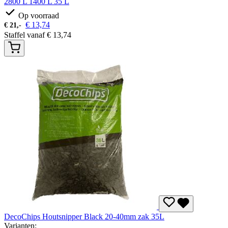
2800 L
1400 L
35 L
Op voorraad
€
13,74
€
21,-
Staffel vanaf
€
13,74
DecoChips Houtsnipper Black 20-40mm zak 35L
Varianten: