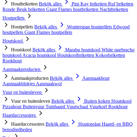
Houtbriketten
Bekijk alles
Pini Kay briketten
Ruf briketten
Ronde Beuk briketten
Giant Flames houtbriketten
Nachtbriketten
Houtpellets
Houtpellets
Bekijk alles
Wonterspan houtpellets
Edwood
houtpellets
Giant Flames houtpellets
Houtskool
Houtskool
Bekijk alles
Marabu houtskool
White quebracho
houtskool
Acacia houtskool
Houtskoolbriketten
Kokosbriketten
Rookhout
Aanmaakproducten
Aanmaakproducten
Bekijk alles
Aanmaakhout
Aanmaakblokjes
Aanmaakwol
Vuur en buitenleven
Vuur en buitenleven
Bekijk alles
Buiten koken
Houtskool
Pizzahout
Buitenvuur
Tuinhaard
Vuurschaal
Vuurkorf
Rookhout
Haardaccessoires
Haardaccessoires
Bekijk alles
Houtopslag
Haard- en BBQ
benodigdheden