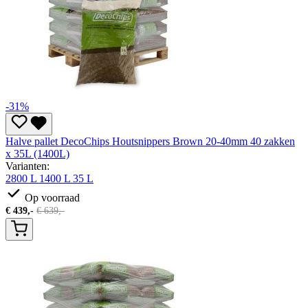
-31%
Halve pallet DecoChips Houtsnippers Brown 20-40mm 40 zakken
x 35L (1400L)
Varianten:
2800 L
1400 L
35 L
Op voorraad
€
439,-
€
639,-