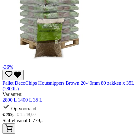
-36%
Pallet DecoChips Houtsnippers Brown 20-40mm 80 zakken x 35L
(2800L)
Varianten:
2800 L
1400 L
35 L
Op voorraad
€
799,-
€
1.249,00
Staffel vanaf
€
779,-