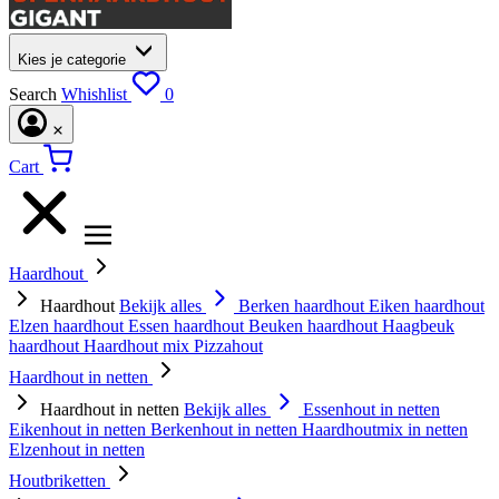
Kies je categorie
Search
Whishlist
0
Cart
Haardhout
Haardhout
Bekijk alles
Berken haardhout
Eiken haardhout
Elzen haardhout
Essen haardhout
Beuken haardhout
Haagbeuk
haardhout
Haardhout mix
Pizzahout
Haardhout in netten
Haardhout in netten
Bekijk alles
Essenhout in netten
Eikenhout in netten
Berkenhout in netten
Haardhoutmix in netten
Elzenhout in netten
Houtbriketten