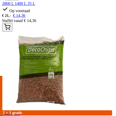
2800 L
1400 L
35 L
Op voorraad
€
14,36
€
21,-
Staffel vanaf
€
14,36
2 + 1 gratis