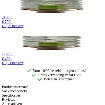
2800 L
€
799,-
€
0,29
per liter
1400 L
€
439,-
€
0,31
per liter
Voor 16:00 besteld, morgen in huis!
Gratis
verzending vanaf € 20
Betaal in 3 termijnen
Productinformatie
Vaak meebesteld
Specificaties
Reviews
Alternatieven