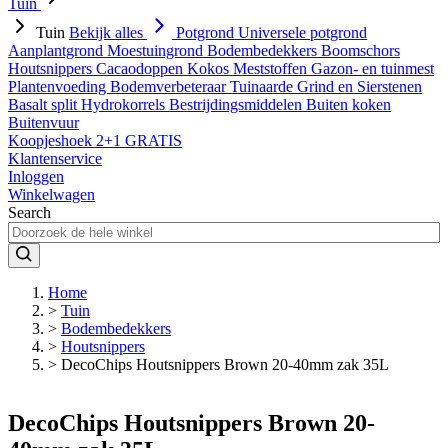
Tuin
Tuin
Bekijk alles
Potgrond
Universele potgrond
Aanplantgrond
Moestuingrond
Bodembedekkers
Boomschors
Houtsnippers
Cacaodoppen
Kokos
Meststoffen
Gazon- en tuinmest
Plantenvoeding
Bodemverbeteraar
Tuinaarde
Grind en Sierstenen
Basalt split
Hydrokorrels
Bestrijdingsmiddelen
Buiten koken
Buitenvuur
Koopjeshoek 2+1 GRATIS
Klantenservice
Inloggen
Winkelwagen
Search
Home
>
Tuin
>
Bodembedekkers
>
Houtsnippers
>
DecoChips Houtsnippers Brown 20-40mm zak 35L
DecoChips Houtsnippers Brown 20-