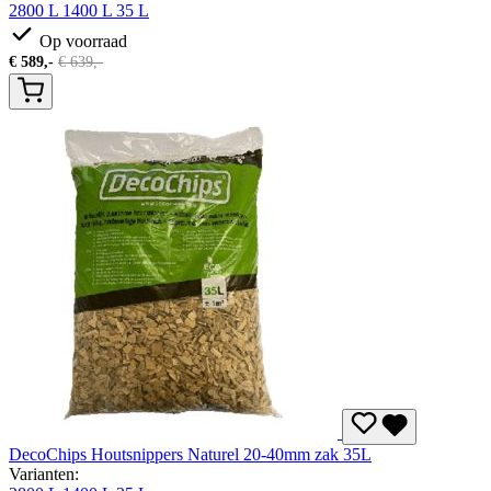
2800 L
1400 L
35 L
Op voorraad
€
589,-
€
639,-
DecoChips Houtsnippers Naturel 20-40mm zak 35L
Varianten: