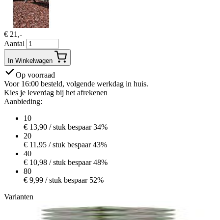
€
21,-
Aantal
In Winkelwagen
Op voorraad
Voor 16:00 besteld, volgende werkdag in huis.
Kies je leverdag bij het afrekenen
Aanbieding:
10
€
13,90
/ stuk
bespaar 34%
20
€
11,95
/ stuk
bespaar 43%
40
€
10,98
/ stuk
bespaar 48%
80
€
9,99
/ stuk
bespaar 52%
Varianten