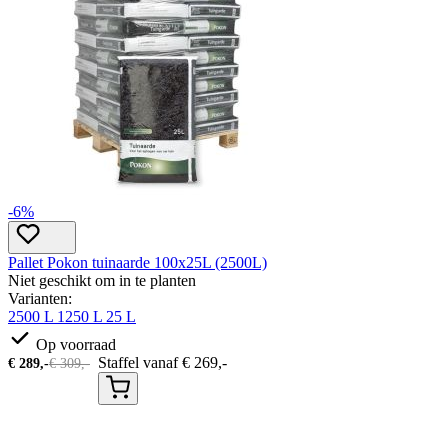
-6%
Pallet Pokon tuinaarde 100x25L (2500L)
Niet geschikt om in te planten
Varianten:
2500 L
1250 L
25 L
Op voorraad
Staffel vanaf
€
269,-
€
289,-
€
309,-