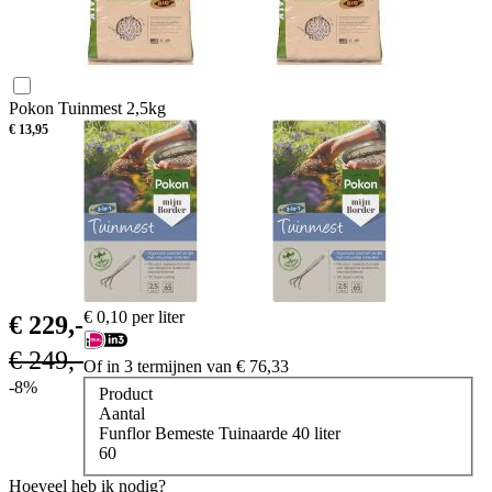
Pokon Tuinmest 2,5kg
€
13,95
€
0,10
per liter
€
229,-
€
249,-
Of in 3 termijnen van
€
76,33
-8%
Product
Aantal
Funflor Bemeste Tuinaarde 40 liter
60
Hoeveel heb ik nodig?