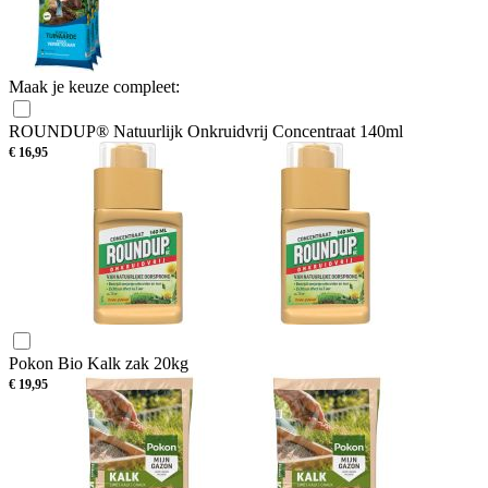
Maak je keuze compleet:
ROUNDUP® Natuurlijk Onkruidvrij Concentraat 140ml
€
16,95
Pokon Bio Kalk zak 20kg
€
19,95