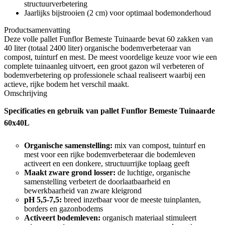
structuurverbetering
Jaarlijks bijstrooien (2 cm) voor optimaal bodemonderhoud
Productsamenvatting
Deze volle pallet Funflor Bemeste Tuinaarde bevat 60 zakken van
40 liter (totaal 2400 liter) organische bodemverbeteraar van
compost, tuinturf en mest. De meest voordelige keuze voor wie een
complete tuinaanleg uitvoert, een groot gazon wil verbeteren of
bodemverbetering op professionele schaal realiseert waarbij een
actieve, rijke bodem het verschil maakt.
Omschrijving
Specificaties en gebruik van pallet Funflor Bemeste Tuinaarde
60x40L
Organische samenstelling:
mix van compost, tuinturf en
mest voor een rijke bodemverbeteraar die bodemleven
activeert en een donkere, structuurrijke toplaag geeft
Maakt zware grond losser:
de luchtige, organische
samenstelling verbetert de doorlaatbaarheid en
bewerkbaarheid van zware kleigrond
pH 5,5-7,5:
breed inzetbaar voor de meeste tuinplanten,
borders en gazonbodems
Activeert bodemleven:
organisch materiaal stimuleert