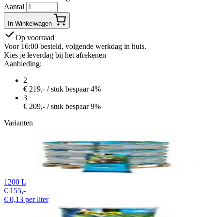
Aantal
In Winkelwagen
Op voorraad
Voor 16:00 besteld, volgende werkdag in huis.
Kies je leverdag bij het afrekenen
Aanbieding:
2
€
219,-
/ stuk
bespaar 4%
3
€
209,-
/ stuk
bespaar 9%
Varianten
1200 L
€
155,-
€
0,13
per liter