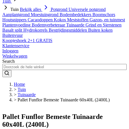
Tuin
Tuin
Bekijk alles
Potgrond
Universele potgrond
Aanplantgrond
Moestuingrond
Bodembedekkers
Boomschors
Houtsnippers
Cacaodoppen
Kokos
Meststoffen
Gazon- en tuinmest
Plantenvoeding
Bodemverbeteraar
Tuinaarde
Grind en Sierstenen
Basalt split
Hydrokorrels
Bestrijdingsmiddelen
Buiten koken
Buitenvuur
Koopjeshoek 2+1 GRATIS
Klantenservice
Inloggen
Winkelwagen
Search
Home
>
Tuin
>
Tuinaarde
>
Pallet Funflor Bemeste Tuinaarde 60x40L (2400L)
Pallet Funflor Bemeste Tuinaarde
60x40L (2400L)