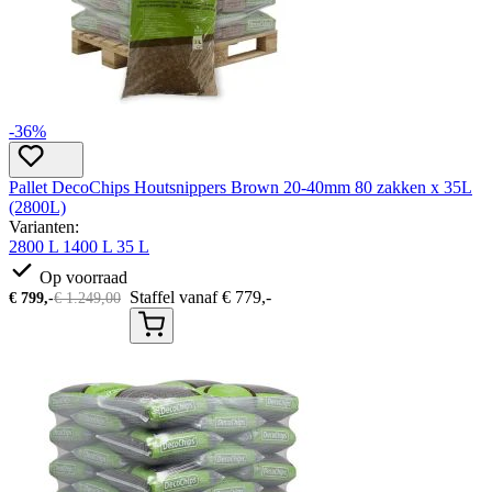
-36%
Pallet DecoChips Houtsnippers Brown 20-40mm 80 zakken x 35L
(2800L)
Varianten:
2800 L
1400 L
35 L
Op voorraad
Staffel vanaf
€
779,-
€
799,-
€
1.249,00