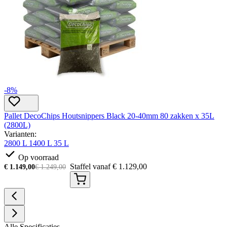
-8%
Pallet DecoChips Houtsnippers Black 20-40mm 80 zakken x 35L
(2800L)
Varianten:
2800 L
1400 L
35 L
Op voorraad
Staffel vanaf
€
1.129,00
€
1.149,00
€
1.249,00
Alle Specificaties