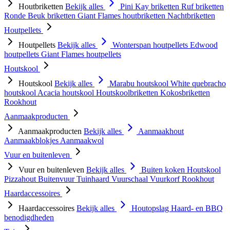
Houtbriketten
Bekijk alles
Pini Kay briketten
Ruf briketten
Ronde Beuk briketten
Giant Flames houtbriketten
Nachtbriketten
Houtpellets
Houtpellets
Bekijk alles
Wonterspan houtpellets
Edwood
houtpellets
Giant Flames houtpellets
Houtskool
Houtskool
Bekijk alles
Marabu houtskool
White quebracho
houtskool
Acacia houtskool
Houtskoolbriketten
Kokosbriketten
Rookhout
Aanmaakproducten
Aanmaakproducten
Bekijk alles
Aanmaakhout
Aanmaakblokjes
Aanmaakwol
Vuur en buitenleven
Vuur en buitenleven
Bekijk alles
Buiten koken
Houtskool
Pizzahout
Buitenvuur
Tuinhaard
Vuurschaal
Vuurkorf
Rookhout
Haardaccessoires
Haardaccessoires
Bekijk alles
Houtopslag
Haard- en BBQ
benodigdheden