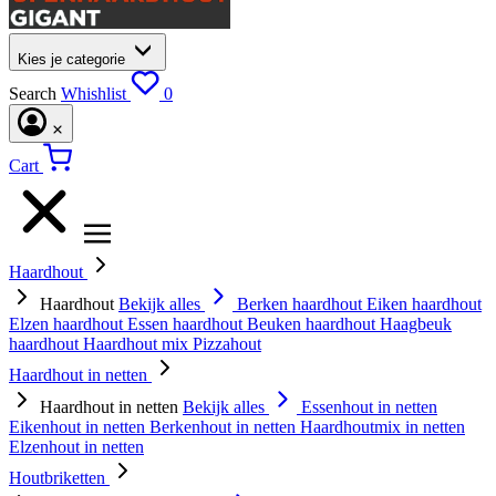
Kies je categorie
Search
Whishlist
0
Cart
Haardhout
Haardhout
Bekijk alles
Berken haardhout
Eiken haardhout
Elzen haardhout
Essen haardhout
Beuken haardhout
Haagbeuk
haardhout
Haardhout mix
Pizzahout
Haardhout in netten
Haardhout in netten
Bekijk alles
Essenhout in netten
Eikenhout in netten
Berkenhout in netten
Haardhoutmix in netten
Elzenhout in netten
Houtbriketten