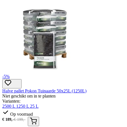
-5%
Halve pallet Pokon Tuinaarde 50x25L (1250L)
Niet geschikt om in te planten
Varianten:
2500 L
1250 L
25 L
Op voorraad
€
189,-
€
199,-