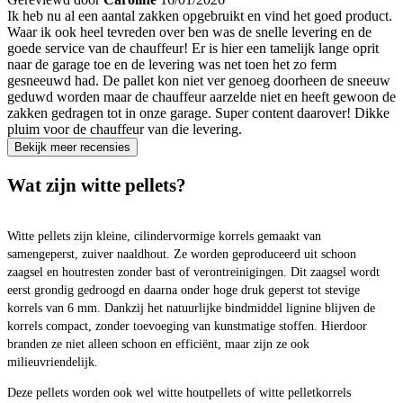
Ik heb nu al een aantal zakken opgebruikt en vind het goed product.
Waar ik ook heel tevreden over ben was de snelle levering en de
goede service van de chauffeur! Er is hier een tamelijk lange oprit
naar de garage toe en de levering was net toen het zo ferm
gesneeuwd had. De pallet kon niet ver genoeg doorheen de sneeuw
geduwd worden maar de chauffeur aarzelde niet en heeft gewoon de
zakken gedragen tot in onze garage. Super content daarover! Dikke
pluim voor de chauffeur van die levering.
Bekijk meer recensies
Wat zijn witte pellets?
Witte pellets zijn kleine, cilindervormige korrels gemaakt van
samengeperst, zuiver naaldhout. Ze worden geproduceerd uit schoon
zaagsel en houtresten zonder bast of verontreinigingen. Dit zaagsel wordt
eerst grondig gedroogd en daarna onder hoge druk geperst tot stevige
korrels van 6 mm. Dankzij het natuurlijke bindmiddel lignine blijven de
korrels compact, zonder toevoeging van kunstmatige stoffen. Hierdoor
branden ze niet alleen schoon en efficiënt, maar zijn ze ook
milieuvriendelijk.
Deze pellets worden ook wel witte houtpellets of witte pelletkorrels