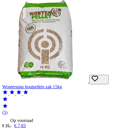
Wonterspan houtpellets zak 15kg
(5)
Op voorraad
€
7,83
€
25,-