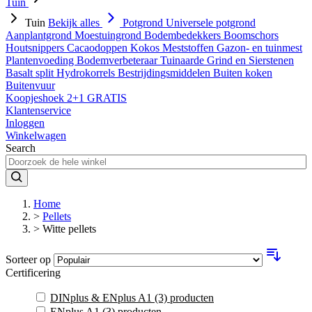
Tuin
Tuin
Bekijk alles
Potgrond
Universele potgrond
Aanplantgrond
Moestuingrond
Bodembedekkers
Boomschors
Houtsnippers
Cacaodoppen
Kokos
Meststoffen
Gazon- en tuinmest
Plantenvoeding
Bodemverbeteraar
Tuinaarde
Grind en Sierstenen
Basalt split
Hydrokorrels
Bestrijdingsmiddelen
Buiten koken
Buitenvuur
Koopjeshoek 2+1 GRATIS
Klantenservice
Inloggen
Winkelwagen
Search
Home
>
Pellets
>
Witte pellets
Sorteer op
Certificering
DINplus & ENplus A1
(3)
producten
ENplus A1
(3)
producten