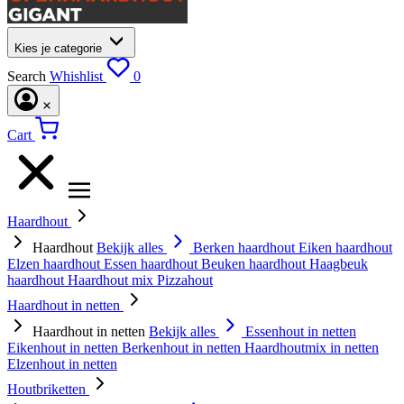
Kies je categorie
Search
Whishlist
0
Cart
Haardhout
Haardhout
Bekijk alles
Berken haardhout
Eiken haardhout
Elzen haardhout
Essen haardhout
Beuken haardhout
Haagbeuk
haardhout
Haardhout mix
Pizzahout
Haardhout in netten
Haardhout in netten
Bekijk alles
Essenhout in netten
Eikenhout in netten
Berkenhout in netten
Haardhoutmix in netten
Elzenhout in netten
Houtbriketten