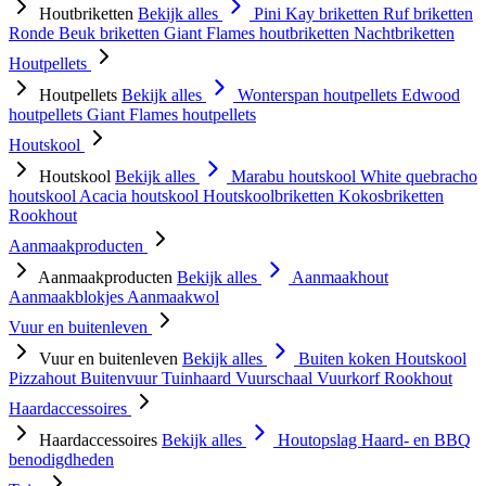
Houtbriketten
Bekijk alles
Pini Kay briketten
Ruf briketten
Ronde Beuk briketten
Giant Flames houtbriketten
Nachtbriketten
Houtpellets
Houtpellets
Bekijk alles
Wonterspan houtpellets
Edwood
houtpellets
Giant Flames houtpellets
Houtskool
Houtskool
Bekijk alles
Marabu houtskool
White quebracho
houtskool
Acacia houtskool
Houtskoolbriketten
Kokosbriketten
Rookhout
Aanmaakproducten
Aanmaakproducten
Bekijk alles
Aanmaakhout
Aanmaakblokjes
Aanmaakwol
Vuur en buitenleven
Vuur en buitenleven
Bekijk alles
Buiten koken
Houtskool
Pizzahout
Buitenvuur
Tuinhaard
Vuurschaal
Vuurkorf
Rookhout
Haardaccessoires
Haardaccessoires
Bekijk alles
Houtopslag
Haard- en BBQ
benodigdheden