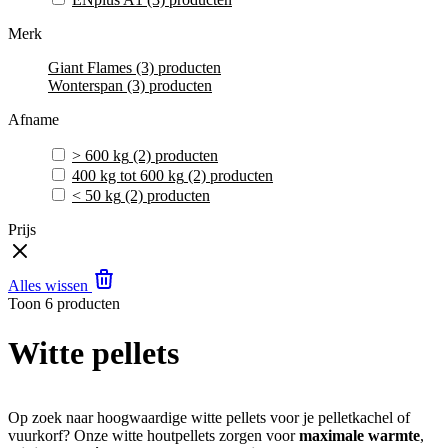
Merk
Giant Flames
(3)
producten
Wonterspan
(3)
producten
Afname
> 600 kg
(2)
producten
400 kg tot 600 kg
(2)
producten
< 50 kg
(2)
producten
Prijs
Alles wissen
Toon
6
producten
Witte pellets
Op zoek naar hoogwaardige witte pellets voor je pelletkachel of
vuurkorf? Onze witte houtpellets zorgen voor
maximale warmte
,