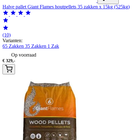
Halve pallet Giant Flames houtpellets 35 zakken x 15kg (525kg)
(10)
Varianten:
65 Zakken
35 Zakken
1 Zak
Op voorraad
€
329,-