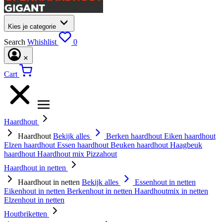
Kies je categorie
Search
Whishlist
0
Cart
Haardhout
Haardhout
Bekijk alles
Berken haardhout
Eiken haardhout
Elzen haardhout
Essen haardhout
Beuken haardhout
Haagbeuk
haardhout
Haardhout mix
Pizzahout
Haardhout in netten
Haardhout in netten
Bekijk alles
Essenhout in netten
Eikenhout in netten
Berkenhout in netten
Haardhoutmix in netten
Elzenhout in netten
Houtbriketten