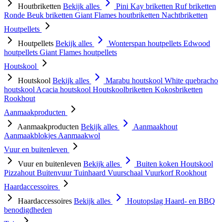
Houtbriketten
Bekijk alles
Pini Kay briketten
Ruf briketten
Ronde Beuk briketten
Giant Flames houtbriketten
Nachtbriketten
Houtpellets
Houtpellets
Bekijk alles
Wonterspan houtpellets
Edwood
houtpellets
Giant Flames houtpellets
Houtskool
Houtskool
Bekijk alles
Marabu houtskool
White quebracho
houtskool
Acacia houtskool
Houtskoolbriketten
Kokosbriketten
Rookhout
Aanmaakproducten
Aanmaakproducten
Bekijk alles
Aanmaakhout
Aanmaakblokjes
Aanmaakwol
Vuur en buitenleven
Vuur en buitenleven
Bekijk alles
Buiten koken
Houtskool
Pizzahout
Buitenvuur
Tuinhaard
Vuurschaal
Vuurkorf
Rookhout
Haardaccessoires
Haardaccessoires
Bekijk alles
Houtopslag
Haard- en BBQ
benodigdheden