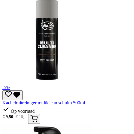
-5%
Kachelruitreiniger multiclean schuim 500ml
Op voorraad
€
9,50
€
10,-