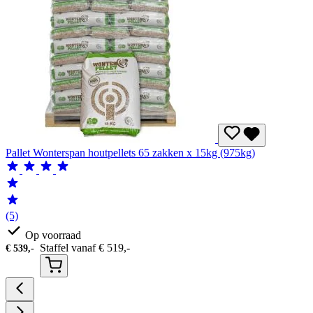
Pallet Wonterspan houtpellets 65 zakken x 15kg (975kg)
(5)
Op voorraad
Staffel vanaf
€
519,-
€
539,-