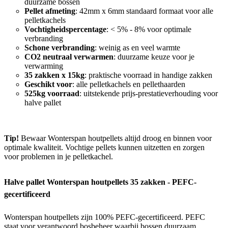
duurzame bossen
Pellet afmeting
: 42mm x 6mm standaard formaat voor alle
pelletkachels
Vochtigheidspercentage
: < 5% - 8% voor optimale
verbranding
Schone verbranding
: weinig as en veel warmte
CO2 neutraal verwarmen
: duurzame keuze voor je
verwarming
35 zakken x 15kg
: praktische voorraad in handige zakken
Geschikt voor
: alle pelletkachels en pellethaarden
525kg voorraad
: uitstekende prijs-prestatieverhouding voor
halve pallet
Tip!
Bewaar Wonterspan houtpellets altijd droog en binnen voor
optimale kwaliteit. Vochtige pellets kunnen uitzetten en zorgen
voor problemen in je pelletkachel.
Halve pallet Wonterspan houtpellets 35 zakken - PEFC-
gecertificeerd
Wonterspan houtpellets zijn 100% PEFC-gecertificeerd. PEFC
staat voor verantwoord bosbeheer waarbij bossen duurzaam