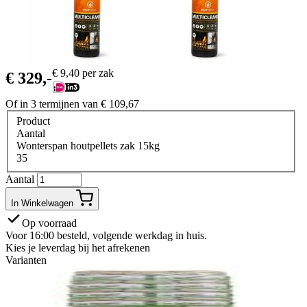
€
9,40
per zak
€
329,-
Of in 3 termijnen van
€
109,67
Product
Aantal
Wonterspan houtpellets zak 15kg
35
Aantal
In Winkelwagen
Op voorraad
Voor 16:00 besteld, volgende werkdag in huis.
Kies je leverdag bij het afrekenen
Varianten