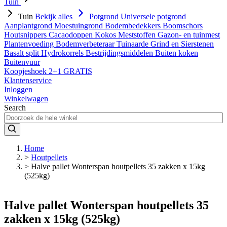
Tuin
Tuin
Bekijk alles
Potgrond
Universele potgrond
Aanplantgrond
Moestuingrond
Bodembedekkers
Boomschors
Houtsnippers
Cacaodoppen
Kokos
Meststoffen
Gazon- en tuinmest
Plantenvoeding
Bodemverbeteraar
Tuinaarde
Grind en Sierstenen
Basalt split
Hydrokorrels
Bestrijdingsmiddelen
Buiten koken
Buitenvuur
Koopjeshoek 2+1 GRATIS
Klantenservice
Inloggen
Winkelwagen
Search
Home
>
Houtpellets
>
Halve pallet Wonterspan houtpellets 35 zakken x 15kg
(525kg)
Halve pallet Wonterspan houtpellets 35
zakken x 15kg (525kg)