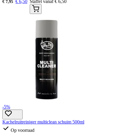
€
6,50
Staffel vanaf
€
6,50
€
7,95
-5%
Kachelruitreiniger multiclean schuim 500ml
Op voorraad