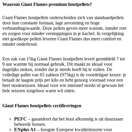
Waarom Giant Flames premium houtpellets?
Giant Flames houtpellets onderscheiden zich van standaardpellets
door hun constante formaat, lage asvorming en hoge
verbrandingswaarde. Deze pellets geven meer warmte, minder roet
en zorgen voor minder verstoppingen in je kachel. In vergelijking
met goedkope pellets leveren Giant Flames dus meer comfort en
minder onderhoud.
Een zak van 15kg Giant Flames houtpellets levert gemiddeld 7 tot
9 uur warmte bij normaal gebruik. Dit maakt ze ideaal voor
dagelijks stoken, zonder dat je steeds hoeft bij te vullen. De
volledige pallet van 65 zakken (975kg) is de voordeligste keuze: je
betaalt de laagste prijs per kilo en hebt genoeg voorraad voor een
heel stookseizoen. Ideaal voor wie intensief stookt of gewoon het
hele seizoen zorgeloos warm wil zitten.
Giant Flames houtpellets certificeringen
PEFC
– garandeert dat het hout afkomstig is uit duurzaam
beheerde bossen.
ENplus A1
– hoogste Europese kwaliteitsnorm voor