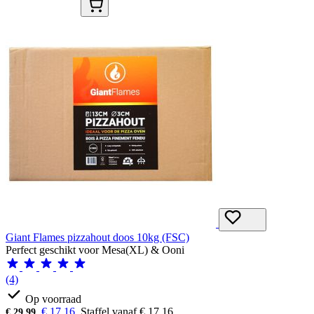
Giant Flames pizzahout doos 10kg (FSC)
Perfect geschikt voor Mesa(XL) & Ooni
(4)
Op voorraad
€
17,16
Staffel vanaf
€
17,16
€
29,99