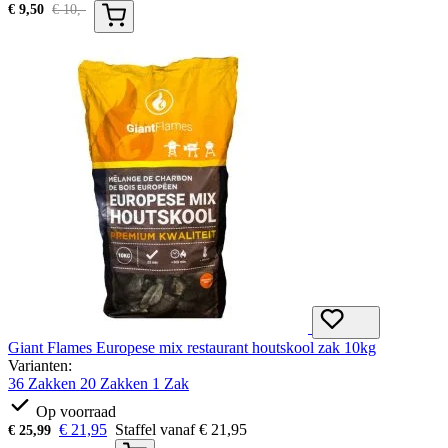
€
9,50
€
10,-
Giant Flames Europese mix restaurant houtskool zak 10kg
Varianten:
36 Zakken
20 Zakken
1 Zak
Op voorraad
€
21,95
Staffel vanaf
€
21,95
€
25,99