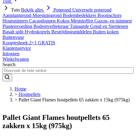
Tuin
Tuin
Bekijk alles
Potgrond
Universele potgrond
Aanplantgrond
Moestuingrond
Bodembedekkers
Boomschors
Houtsnippers
Cacaodoppen
Kokos
Meststoffen
Gazon- en tuinmest
Plantenvoeding
Bodemverbeteraar
Tuinaarde
Grind en Sierstenen
Basalt split
Hydrokorrels
Bestrijdingsmiddelen
Buiten koken
Buitenvuur
Koopjeshoek 2+1 GRATIS
Klantenservice
Inloggen
Winkelwagen
Search
Home
>
Houtpellets
>
Pallet Giant Flames houtpellets 65 zakken x 15kg (975kg)
Pallet Giant Flames houtpellets 65
zakken x 15kg (975kg)