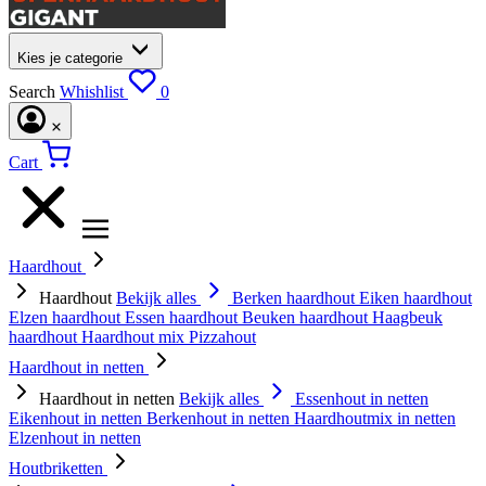
Kies je categorie
Search
Whishlist
0
Cart
Haardhout
Haardhout
Bekijk alles
Berken haardhout
Eiken haardhout
Elzen haardhout
Essen haardhout
Beuken haardhout
Haagbeuk
haardhout
Haardhout mix
Pizzahout
Haardhout in netten
Haardhout in netten
Bekijk alles
Essenhout in netten
Eikenhout in netten
Berkenhout in netten
Haardhoutmix in netten
Elzenhout in netten
Houtbriketten