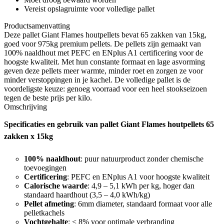
Vereist opslagruimte voor volledige pallet
Productsamenvatting
Deze pallet Giant Flames houtpellets bevat 65 zakken van 15kg,
goed voor 975kg premium pellets. De pellets zijn gemaakt van
100% naaldhout met PEFC en ENplus A1 certificering voor de
hoogste kwaliteit. Met hun constante formaat en lage asvorming
geven deze pellets meer warmte, minder roet en zorgen ze voor
minder verstoppingen in je kachel. De volledige pallet is de
voordeligste keuze: genoeg voorraad voor een heel stookseizoen
tegen de beste prijs per kilo.
Omschrijving
Specificaties en gebruik van pallet Giant Flames houtpellets 65
zakken x 15kg
100% naaldhout
: puur natuurproduct zonder chemische
toevoegingen
Certificering
: PEFC en ENplus A1 voor hoogste kwaliteit
Calorische waarde
: 4,9 – 5,1 kWh per kg, hoger dan
standaard haardhout (3,5 – 4,0 kWh/kg)
Pellet afmeting
: 6mm diameter, standaard formaat voor alle
pelletkachels
Vochtgehalte
: < 8% voor optimale verbranding