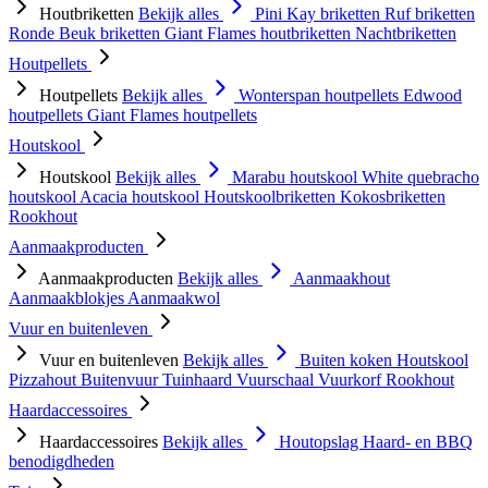
Houtbriketten
Bekijk alles
Pini Kay briketten
Ruf briketten
Ronde Beuk briketten
Giant Flames houtbriketten
Nachtbriketten
Houtpellets
Houtpellets
Bekijk alles
Wonterspan houtpellets
Edwood
houtpellets
Giant Flames houtpellets
Houtskool
Houtskool
Bekijk alles
Marabu houtskool
White quebracho
houtskool
Acacia houtskool
Houtskoolbriketten
Kokosbriketten
Rookhout
Aanmaakproducten
Aanmaakproducten
Bekijk alles
Aanmaakhout
Aanmaakblokjes
Aanmaakwol
Vuur en buitenleven
Vuur en buitenleven
Bekijk alles
Buiten koken
Houtskool
Pizzahout
Buitenvuur
Tuinhaard
Vuurschaal
Vuurkorf
Rookhout
Haardaccessoires
Haardaccessoires
Bekijk alles
Houtopslag
Haard- en BBQ
benodigdheden