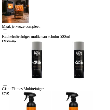
Maak je keuze compleet:
Kachelruitreiniger multiclean schuim 500ml
€
9,50
€
10,-
Giant Flames Multireiniger
€
7,95