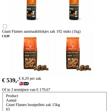
Giant Flames aanmaakblokjes zak 192 stuks (1kg)
€
8,99
€
8,29
per zak
€
539,-
Of in 3 termijnen van
€
179,67
Product
Aantal
Giant Flames houtpellets zak 15kg
65