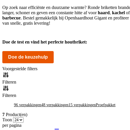
Op zoek naar efficiënte en duurzame warmte? Ronde briketten brand
langer, schoner en geven een constante hitte af voor
haard
,
kachel
of
barbecue
. Bestel gemakkelijk bij Openhaardhout Gigant en profiteer
van snelle, gratis levering!
Doe de test en vind het perfecte houtbriket:
Doe de keuzehulp
Voorgestelde filters
Filteren
Filteren
96 verpakkingen
48 verpakkingen
15 verpakkingen
Proefpakket
7
Product(en)
Toon
per pagina