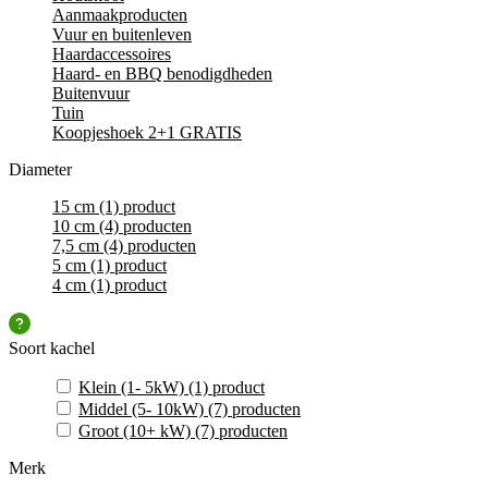
Aanmaakproducten
Vuur en buitenleven
Haardaccessoires
Haard- en BBQ benodigdheden
Buitenvuur
Tuin
Koopjeshoek 2+1 GRATIS
Diameter
15 cm
(1)
product
10 cm
(4)
producten
7,5 cm
(4)
producten
5 cm
(1)
product
4 cm
(1)
product
Soort kachel
Klein (1- 5kW)
(1)
product
Middel (5- 10kW)
(7)
producten
Groot (10+ kW)
(7)
producten
Merk