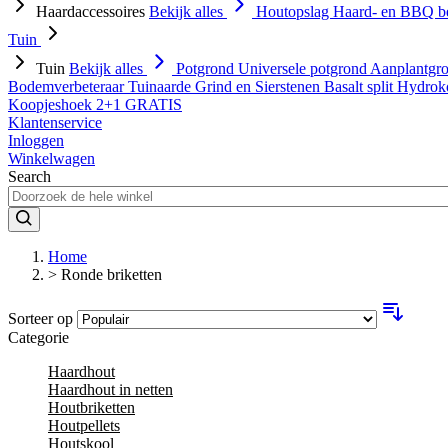
Haardaccessoires
Bekijk alles
Houtopslag
Haard- en BBQ b
Tuin
Tuin
Bekijk alles
Potgrond
Universele potgrond
Aanplantgr
Bodemverbeteraar
Tuinaarde
Grind en Sierstenen
Basalt split
Hydrok
Koopjeshoek 2+1 GRATIS
Klantenservice
Inloggen
Winkelwagen
Search
Home
>
Ronde briketten
Sorteer op
Categorie
Haardhout
Haardhout in netten
Houtbriketten
Houtpellets
Houtskool