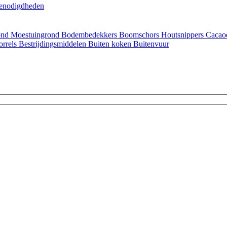
enodigdheden
ond
Moestuingrond
Bodembedekkers
Boomschors
Houtsnippers
Cacao
orrels
Bestrijdingsmiddelen
Buiten koken
Buitenvuur