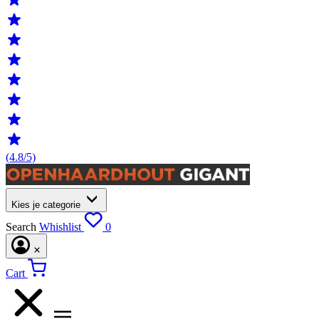
(4.8/5)
Kies je categorie
Search
Whishlist
0
Cart