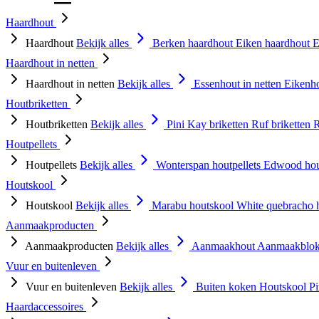
Haardhout
Haardhout
Bekijk alles
Berken haardhout
Eiken haardhout
E
Haardhout in netten
Haardhout in netten
Bekijk alles
Essenhout in netten
Eikenho
Houtbriketten
Houtbriketten
Bekijk alles
Pini Kay briketten
Ruf briketten
R
Houtpellets
Houtpellets
Bekijk alles
Wonterspan houtpellets
Edwood hou
Houtskool
Houtskool
Bekijk alles
Marabu houtskool
White quebracho 
Aanmaakproducten
Aanmaakproducten
Bekijk alles
Aanmaakhout
Aanmaakblok
Vuur en buitenleven
Vuur en buitenleven
Bekijk alles
Buiten koken
Houtskool
P
Haardaccessoires