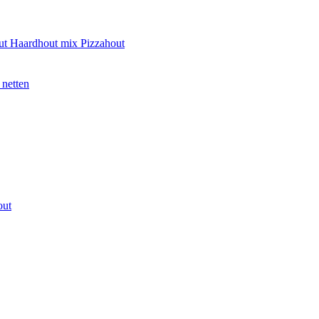
ut
Haardhout mix
Pizzahout
 netten
out