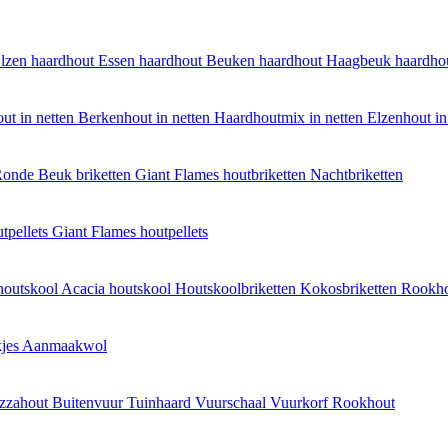
lzen haardhout
Essen haardhout
Beuken haardhout
Haagbeuk haardho
ut in netten
Berkenhout in netten
Haardhoutmix in netten
Elzenhout in
onde Beuk briketten
Giant Flames houtbriketten
Nachtbriketten
tpellets
Giant Flames houtpellets
houtskool
Acacia houtskool
Houtskoolbriketten
Kokosbriketten
Rookh
jes
Aanmaakwol
izzahout
Buitenvuur
Tuinhaard
Vuurschaal
Vuurkorf
Rookhout