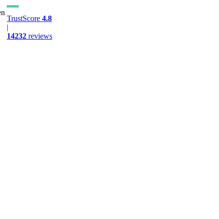
en
TrustScore
4.8
|
14232
reviews