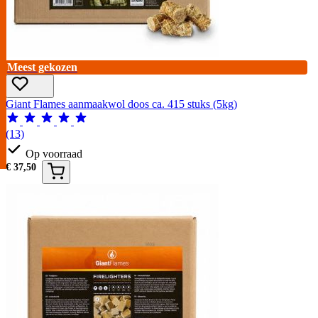
Meest gekozen
Giant Flames aanmaakwol doos ca. 415 stuks (5kg)
(13)
Op voorraad
€
37,50