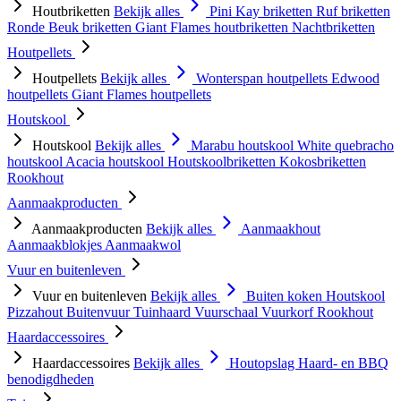
Houtbriketten
Bekijk alles
Pini Kay briketten
Ruf briketten
Ronde Beuk briketten
Giant Flames houtbriketten
Nachtbriketten
Houtpellets
Houtpellets
Bekijk alles
Wonterspan houtpellets
Edwood
houtpellets
Giant Flames houtpellets
Houtskool
Houtskool
Bekijk alles
Marabu houtskool
White quebracho
houtskool
Acacia houtskool
Houtskoolbriketten
Kokosbriketten
Rookhout
Aanmaakproducten
Aanmaakproducten
Bekijk alles
Aanmaakhout
Aanmaakblokjes
Aanmaakwol
Vuur en buitenleven
Vuur en buitenleven
Bekijk alles
Buiten koken
Houtskool
Pizzahout
Buitenvuur
Tuinhaard
Vuurschaal
Vuurkorf
Rookhout
Haardaccessoires
Haardaccessoires
Bekijk alles
Houtopslag
Haard- en BBQ
benodigdheden