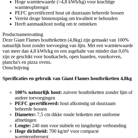
Hoge warmtewaarde (>4,8 kWh/kg) voor krachtige
warmteopbrengst
PEFC gecertificeerd hout uit duurzaam beheerde bossen
Vereist droge binnenopslag om kwaliteit te behouden
Heeft aanmaakhout nodig om te ontsteken
Productsamenvatting
Deze Giant Flames houtbriketten (4,8kg) zijn gemaakt van 100%
natuurlijk hout zonder toevoeging van lijm. Met een warmtewaarde
van meer dan 4,8 kWh/kg en een asgehalte van minder dan 0,6%
zijn ze geschikt voor houtkachels, open haarden, vuurkorven,
plancha's en pizza ovens.
Omschrijving
Specificaties en gebruik van Giant Flames houtbriketten 4,8kg
100% natuurlijk hout:
zuivere houtbriketten zonder lijm of
andere toevoegingen
PEFC gecertificeerd:
hout afkomstig uit duurzaam
beheerde bossen
Diameter:
7,5 cm dikke ronde briketten met uniforme
afmetingen
Lengte:
240 mm voor stabiele en langdurige verbranding
Hoge dichtheid:
700 kg/m³ voor compacte
warmteopbrengst