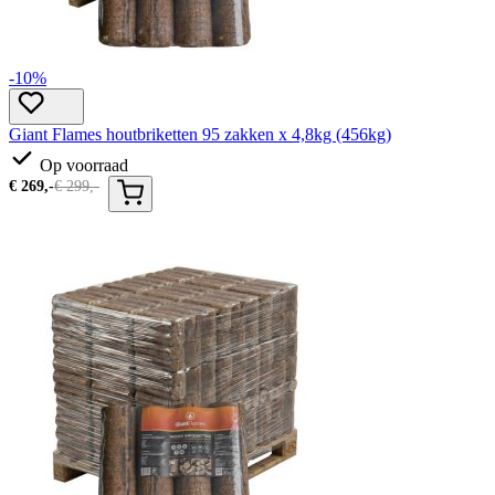
-10%
Giant Flames houtbriketten 95 zakken x 4,8kg (456kg)
Op voorraad
€
269,-
€
299,-