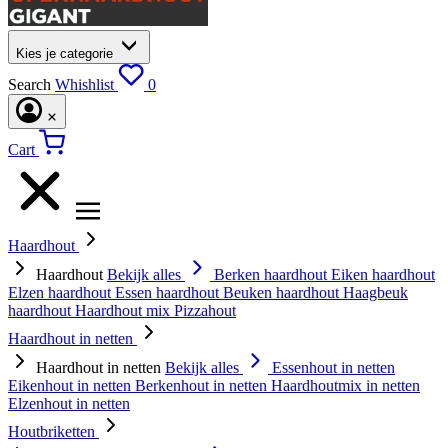
Kies je categorie
Search
Whishlist
0
Cart
Haardhout
Haardhout
Bekijk alles
Berken haardhout
Eiken haardhout
Elzen haardhout
Essen haardhout
Beuken haardhout
Haagbeuk
haardhout
Haardhout mix
Pizzahout
Haardhout in netten
Haardhout in netten
Bekijk alles
Essenhout in netten
Eikenhout in netten
Berkenhout in netten
Haardhoutmix in netten
Elzenhout in netten
Houtbriketten