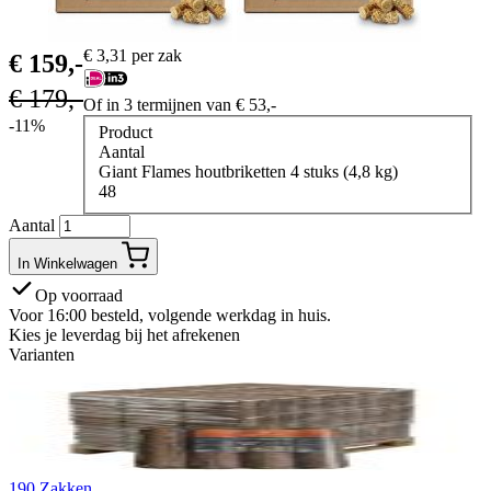
€
3,31
per zak
€
159,-
€
179,-
Of in 3 termijnen van
€
53,-
-11%
Product
Aantal
Giant Flames houtbriketten 4 stuks (4,8 kg)
48
Aantal
In Winkelwagen
Op voorraad
Voor 16:00 besteld, volgende werkdag in huis.
Kies je leverdag bij het afrekenen
Varianten
190 Zakken