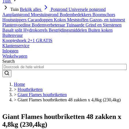
Tuin
Tuin
Bekijk alles
Potgrond
Universele potgrond
Aanplantgrond
Moestuingrond
Bodembedekkers
Boomschors
Houtsnippers
Cacaodoppen
Kokos
Meststoffen
Gazon- en tuinmest
Plantenvoeding
Bodemverbeteraar
Tuinaarde
Grind en Sierstenen
Basalt split
Hydrokorrels
Bestrijdingsmiddelen
Buiten koken
Buitenvuur
Koopjeshoek 2+1 GRATIS
Klantenservice
Inloggen
Winkelwagen
Search
Home
>
Houtbriketten
>
Giant Flames houtbriketten
>
Giant Flames houtbriketten 48 zakken x 4,8kg (230,4kg)
Giant Flames houtbriketten 48 zakken x
4,8kg (230,4kg)