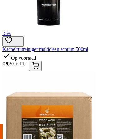
-5%
Kachelruitreiniger multiclean schuim 500ml
Op voorraad
€
9,50
€
10,-