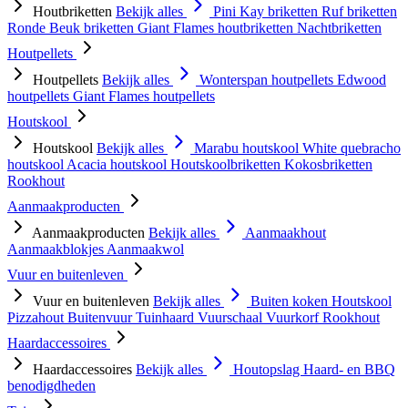
Houtbriketten
Bekijk alles
Pini Kay briketten
Ruf briketten
Ronde Beuk briketten
Giant Flames houtbriketten
Nachtbriketten
Houtpellets
Houtpellets
Bekijk alles
Wonterspan houtpellets
Edwood
houtpellets
Giant Flames houtpellets
Houtskool
Houtskool
Bekijk alles
Marabu houtskool
White quebracho
houtskool
Acacia houtskool
Houtskoolbriketten
Kokosbriketten
Rookhout
Aanmaakproducten
Aanmaakproducten
Bekijk alles
Aanmaakhout
Aanmaakblokjes
Aanmaakwol
Vuur en buitenleven
Vuur en buitenleven
Bekijk alles
Buiten koken
Houtskool
Pizzahout
Buitenvuur
Tuinhaard
Vuurschaal
Vuurkorf
Rookhout
Haardaccessoires
Haardaccessoires
Bekijk alles
Houtopslag
Haard- en BBQ
benodigdheden