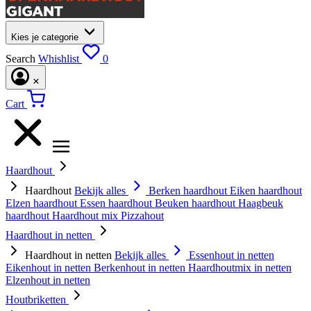
Kies je categorie
Search
Whishlist
0
Cart
Haardhout
Haardhout
Bekijk alles
Berken haardhout
Eiken haardhout
Elzen haardhout
Essen haardhout
Beuken haardhout
Haagbeuk
haardhout
Haardhout mix
Pizzahout
Haardhout in netten
Haardhout in netten
Bekijk alles
Essenhout in netten
Eikenhout in netten
Berkenhout in netten
Haardhoutmix in netten
Elzenhout in netten
Houtbriketten