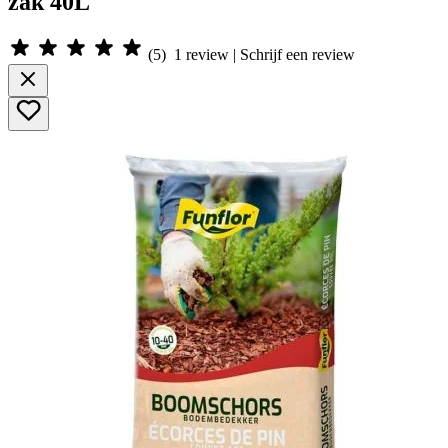
zak 40L
(
5
)
1
review | Schrijf een review