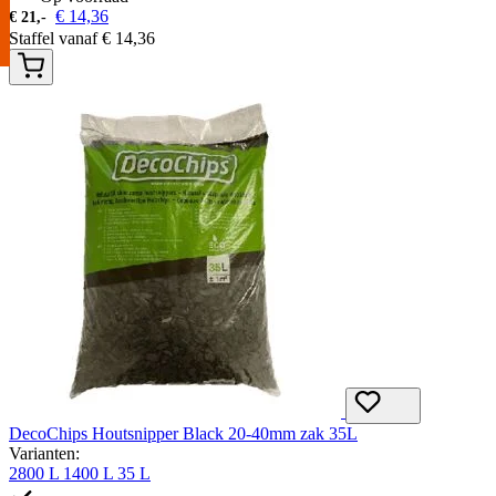
€
14,36
€
21,-
Staffel vanaf
€
14,36
DecoChips Houtsnipper Black 20-40mm zak 35L
Varianten:
2800 L
1400 L
35 L