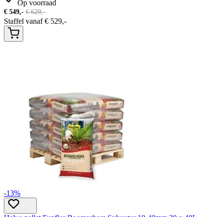
Op voorraad
€
549,-
€
629,-
Staffel vanaf
€
529,-
-13%