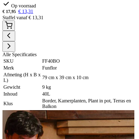
Op voorraad
€
13,31
€
17,95
Staffel vanaf
€
13,31
Alle Specificaties
SKU
FF40BO
Merk
Funflor
Afmeting (H x B x
79 cm x 39 cm x 10 cm
L)
Gewicht
9 kg
Inhoud
40L
Border, Kamerplanten, Plant in pot, Terras en
Klus
Balkon