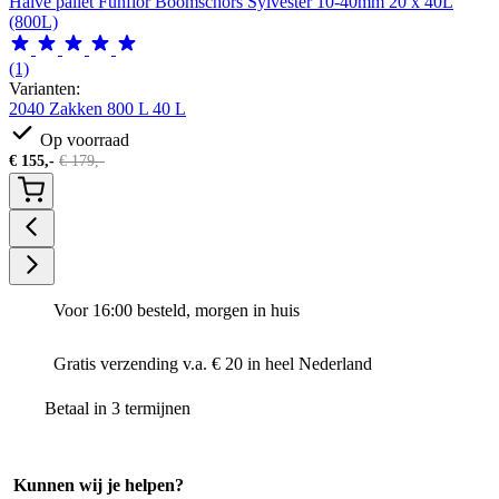
Halve pallet Funflor Boomschors Sylvester 10-40mm 20 x 40L
(800L)
(1)
Varianten:
2040 Zakken
800 L
40 L
Op voorraad
€
155,-
€
179,-
Voor 16:00 besteld, morgen in huis
Gratis verzending v.a. € 20 in heel Nederland
Betaal in 3 termijnen
Kunnen wij je helpen?