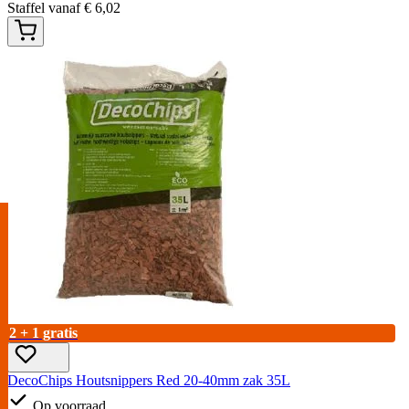
Staffel vanaf
€
6,02
2 + 1 gratis
DecoChips Houtsnippers Red 20-40mm zak 35L
Op voorraad