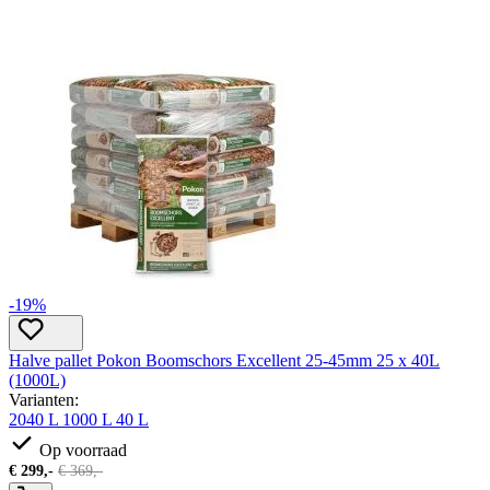
-19%
Halve pallet Pokon Boomschors Excellent 25-45mm 25 x 40L
(1000L)
Varianten:
2040 L
1000 L
40 L
Op voorraad
€
299,-
€
369,-