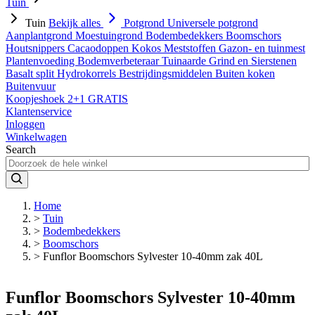
Tuin
Tuin
Bekijk alles
Potgrond
Universele potgrond
Aanplantgrond
Moestuingrond
Bodembedekkers
Boomschors
Houtsnippers
Cacaodoppen
Kokos
Meststoffen
Gazon- en tuinmest
Plantenvoeding
Bodemverbeteraar
Tuinaarde
Grind en Sierstenen
Basalt split
Hydrokorrels
Bestrijdingsmiddelen
Buiten koken
Buitenvuur
Koopjeshoek 2+1 GRATIS
Klantenservice
Inloggen
Winkelwagen
Search
Home
>
Tuin
>
Bodembedekkers
>
Boomschors
>
Funflor Boomschors Sylvester 10-40mm zak 40L
Funflor Boomschors Sylvester 10-40mm