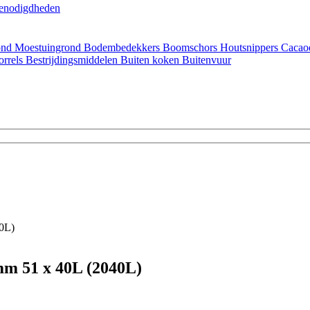
enodigdheden
ond
Moestuingrond
Bodembedekkers
Boomschors
Houtsnippers
Cacao
orrels
Bestrijdingsmiddelen
Buiten koken
Buitenvuur
0L)
mm 51 x 40L (2040L)