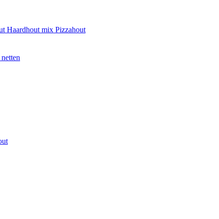
ut
Haardhout mix
Pizzahout
 netten
out