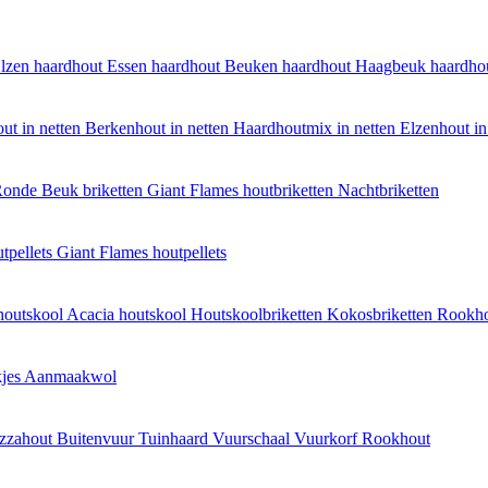
lzen haardhout
Essen haardhout
Beuken haardhout
Haagbeuk haardho
ut in netten
Berkenhout in netten
Haardhoutmix in netten
Elzenhout in
onde Beuk briketten
Giant Flames houtbriketten
Nachtbriketten
tpellets
Giant Flames houtpellets
houtskool
Acacia houtskool
Houtskoolbriketten
Kokosbriketten
Rookh
jes
Aanmaakwol
izzahout
Buitenvuur
Tuinhaard
Vuurschaal
Vuurkorf
Rookhout