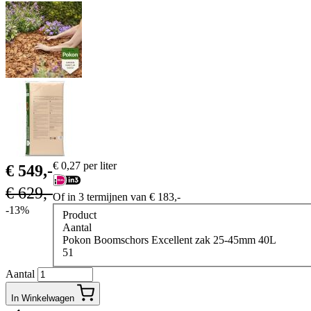
€
0,27
per liter
€
549,-
€
629,-
Of in 3 termijnen van
€
183,-
-13%
Product
Aantal
Pokon Boomschors Excellent zak 25-45mm 40L
51
Aantal
In Winkelwagen