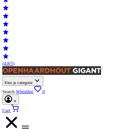
(4.8/5)
Kies je categorie
Search
Whishlist
0
Cart