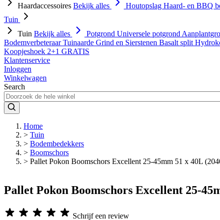
Haardaccessoires
Bekijk alles
Houtopslag
Haard- en BBQ b
Tuin
Tuin
Bekijk alles
Potgrond
Universele potgrond
Aanplantgr
Bodemverbeteraar
Tuinaarde
Grind en Sierstenen
Basalt split
Hydrok
Koopjeshoek 2+1 GRATIS
Klantenservice
Inloggen
Winkelwagen
Search
Home
>
Tuin
>
Bodembedekkers
>
Boomschors
>
Pallet Pokon Boomschors Excellent 25-45mm 51 x 40L (204
Pallet Pokon Boomschors Excellent 25-45
Schrijf een review