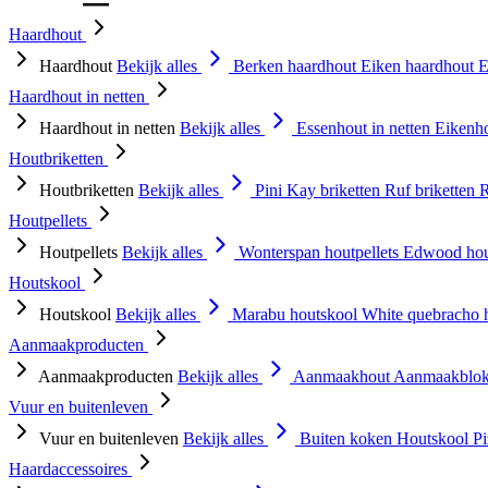
Haardhout
Haardhout
Bekijk alles
Berken haardhout
Eiken haardhout
E
Haardhout in netten
Haardhout in netten
Bekijk alles
Essenhout in netten
Eikenho
Houtbriketten
Houtbriketten
Bekijk alles
Pini Kay briketten
Ruf briketten
R
Houtpellets
Houtpellets
Bekijk alles
Wonterspan houtpellets
Edwood hou
Houtskool
Houtskool
Bekijk alles
Marabu houtskool
White quebracho 
Aanmaakproducten
Aanmaakproducten
Bekijk alles
Aanmaakhout
Aanmaakblok
Vuur en buitenleven
Vuur en buitenleven
Bekijk alles
Buiten koken
Houtskool
P
Haardaccessoires