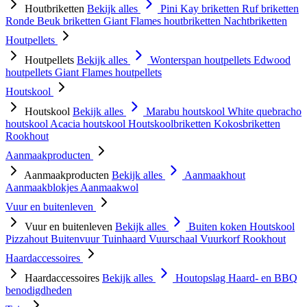
Houtbriketten
Bekijk alles
Pini Kay briketten
Ruf briketten
Ronde Beuk briketten
Giant Flames houtbriketten
Nachtbriketten
Houtpellets
Houtpellets
Bekijk alles
Wonterspan houtpellets
Edwood
houtpellets
Giant Flames houtpellets
Houtskool
Houtskool
Bekijk alles
Marabu houtskool
White quebracho
houtskool
Acacia houtskool
Houtskoolbriketten
Kokosbriketten
Rookhout
Aanmaakproducten
Aanmaakproducten
Bekijk alles
Aanmaakhout
Aanmaakblokjes
Aanmaakwol
Vuur en buitenleven
Vuur en buitenleven
Bekijk alles
Buiten koken
Houtskool
Pizzahout
Buitenvuur
Tuinhaard
Vuurschaal
Vuurkorf
Rookhout
Haardaccessoires
Haardaccessoires
Bekijk alles
Houtopslag
Haard- en BBQ
benodigdheden