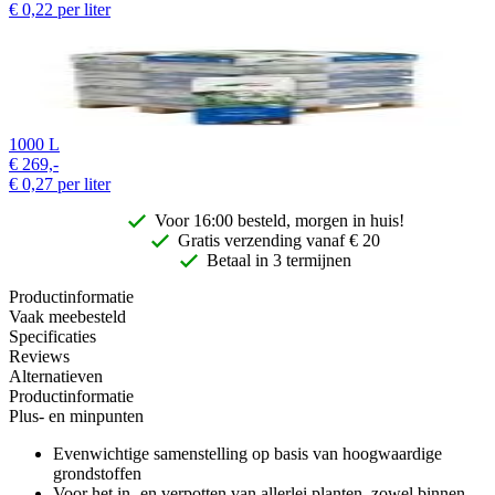
€
0,22
per liter
1000 L
€
269,-
€
0,27
per liter
Voor 16:00 besteld, morgen in huis!
Gratis
verzending vanaf € 20
Betaal in 3 termijnen
Productinformatie
Vaak meebesteld
Specificaties
Reviews
Alternatieven
Productinformatie
Plus- en minpunten
Evenwichtige samenstelling op basis van hoogwaardige
grondstoffen
Voor het in- en verpotten van allerlei planten, zowel binnen