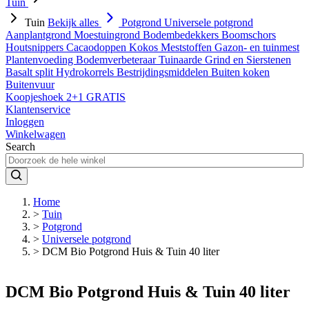
Tuin
Tuin
Bekijk alles
Potgrond
Universele potgrond
Aanplantgrond
Moestuingrond
Bodembedekkers
Boomschors
Houtsnippers
Cacaodoppen
Kokos
Meststoffen
Gazon- en tuinmest
Plantenvoeding
Bodemverbeteraar
Tuinaarde
Grind en Sierstenen
Basalt split
Hydrokorrels
Bestrijdingsmiddelen
Buiten koken
Buitenvuur
Koopjeshoek 2+1 GRATIS
Klantenservice
Inloggen
Winkelwagen
Search
Home
>
Tuin
>
Potgrond
>
Universele potgrond
>
DCM Bio Potgrond Huis & Tuin 40 liter
DCM Bio Potgrond Huis & Tuin 40 liter