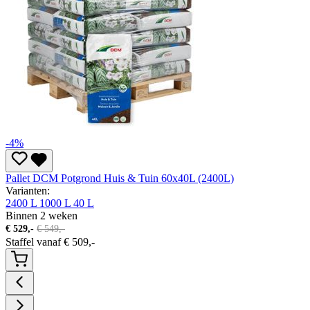
-4%
Pallet DCM Potgrond Huis & Tuin 60x40L (2400L)
Varianten:
2400 L
1000 L
40 L
Binnen 2 weken
€
529,-
€
549,-
Staffel vanaf
€
509,-