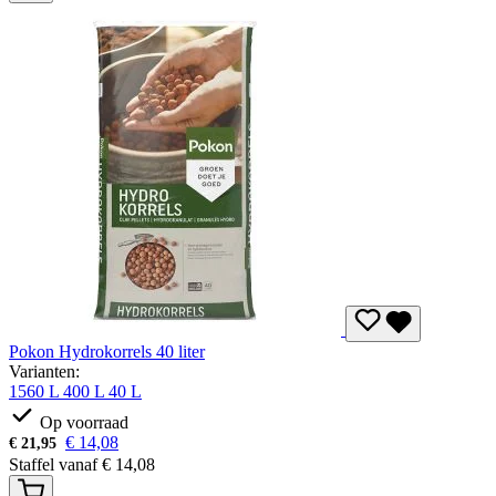
Pokon Hydrokorrels 40 liter
Varianten:
1560 L
400 L
40 L
Op voorraad
€
14,08
€
21,95
Staffel vanaf
€
14,08