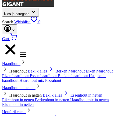
Kies je categorie
Search
Whishlist
0
Cart
Haardhout
Haardhout
Bekijk alles
Berken haardhout
Eiken haardhout
Elzen haardhout
Essen haardhout
Beuken haardhout
Haagbeuk
haardhout
Haardhout mix
Pizzahout
Haardhout in netten
Haardhout in netten
Bekijk alles
Essenhout in netten
Eikenhout in netten
Berkenhout in netten
Haardhoutmix in netten
Elzenhout in netten
Houtbriketten