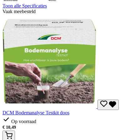
Toon alle Specificaties
Vaak meebesteld
DCM Bodemanalyse Testkit doos
Op voorraad
€
10,49