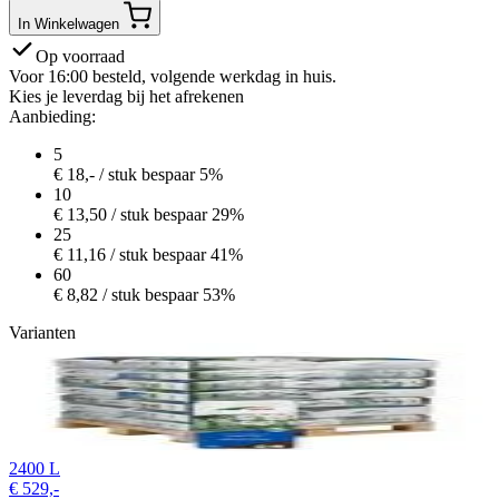
In Winkelwagen
Op voorraad
Voor 16:00 besteld, volgende werkdag in huis.
Kies je leverdag bij het afrekenen
Aanbieding:
5
€
18,-
/ stuk
bespaar 5%
10
€
13,50
/ stuk
bespaar 29%
25
€
11,16
/ stuk
bespaar 41%
60
€
8,82
/ stuk
bespaar 53%
Varianten
2400 L
€
529,-