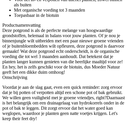
als buiten
Met organische voeding tot 3 maanden
Toepasbaar in de biotuin
Productsamenvatting
Deze potgrond is als de perfecte melange van hoogwaardige
grondstoffen, helemaal in balans voor jouw planten. Of je nou je
binnenjungle wilt uitbreiden met een paar nieuwe groene vrienden
of je buitenbloembedden wilt opfleuren, deze potgrond is daarvoor
gemaakt! Wat deze potgrond echt onderscheidt, is de organische
voeding die tot wel 3 maanden aanhoudt. Dat betekent dat je
planten langer kunnen genieten van die heerlijke maaltijd voor ze!
En hey, het is zelfs geschikt voor de biotuin, dus Moeder Natuur
geeft het een dikke duim omhoog!
Omschrijving
Voordat je aan de slag gaat, even een quick reminder: zorg ervoor
dat je bij potten of verpotten altijd een schone pot of bak gebruikt.
We willen geen vuiligheid met je groene vriendjes, right?Daarnaast
is het belangrijk om een drainagelaag van hydrokorrels onder in de
pot of bak te leggen. Dit zorgt ervoor dat het water goed kan
weglopen, waardoor je planten geen natte voetjes krijgen. Let's
keep their feet dry!