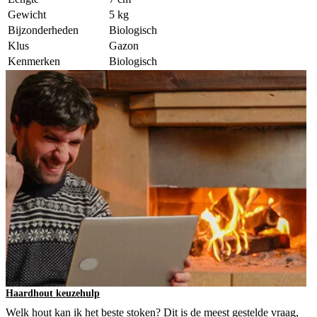
Gewicht
5 kg
Bijzonderheden
Biologisch
Klus
Gazon
Kenmerken
Biologisch
Haardhout keuzehulp
Welk hout kan ik het beste stoken? Dit is de meest gestelde vraag,