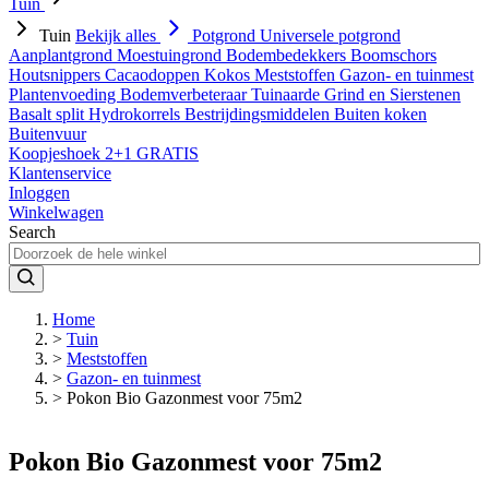
Tuin
Tuin
Bekijk alles
Potgrond
Universele potgrond
Aanplantgrond
Moestuingrond
Bodembedekkers
Boomschors
Houtsnippers
Cacaodoppen
Kokos
Meststoffen
Gazon- en tuinmest
Plantenvoeding
Bodemverbeteraar
Tuinaarde
Grind en Sierstenen
Basalt split
Hydrokorrels
Bestrijdingsmiddelen
Buiten koken
Buitenvuur
Koopjeshoek 2+1 GRATIS
Klantenservice
Inloggen
Winkelwagen
Search
Home
>
Tuin
>
Meststoffen
>
Gazon- en tuinmest
>
Pokon Bio Gazonmest voor 75m2
Pokon Bio Gazonmest voor 75m2