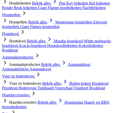
Houtbriketten
Bekijk alles
Pini Kay briketten
Ruf briketten
Ronde Beuk briketten
Giant Flames houtbriketten
Nachtbriketten
Houtpellets
Houtpellets
Bekijk alles
Wonterspan houtpellets
Edwood
houtpellets
Giant Flames houtpellets
Houtskool
Houtskool
Bekijk alles
Marabu houtskool
White quebracho
houtskool
Acacia houtskool
Houtskoolbriketten
Kokosbriketten
Rookhout
Aanmaakproducten
Aanmaakproducten
Bekijk alles
Aanmaakhout
Aanmaakblokjes
Aanmaakwol
Vuur en buitenleven
Vuur en buitenleven
Bekijk alles
Buiten koken
Houtskool
Pizzahout
Buitenvuur
Tuinhaard
Vuurschaal
Vuurkorf
Rookhout
Haardaccessoires
Haardaccessoires
Bekijk alles
Houtopslag
Haard- en BBQ
benodigdheden