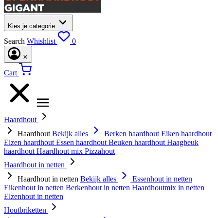
Kies je categorie
Search
Whishlist
0
Cart
Haardhout
Haardhout
Bekijk alles
Berken haardhout
Eiken haardhout
Elzen haardhout
Essen haardhout
Beuken haardhout
Haagbeuk
haardhout
Haardhout mix
Pizzahout
Haardhout in netten
Haardhout in netten
Bekijk alles
Essenhout in netten
Eikenhout in netten
Berkenhout in netten
Haardhoutmix in netten
Elzenhout in netten
Houtbriketten