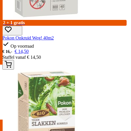
2 + 1 gratis
Pokon Onkruid Weg! 40m2
Op voorraad
€
14,50
€
16,-
Staffel vanaf
€
14,50