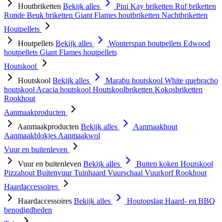
Houtbriketten
Bekijk alles
Pini Kay briketten
Ruf briketten
Ronde Beuk briketten
Giant Flames houtbriketten
Nachtbriketten
Houtpellets
Houtpellets
Bekijk alles
Wonterspan houtpellets
Edwood
houtpellets
Giant Flames houtpellets
Houtskool
Houtskool
Bekijk alles
Marabu houtskool
White quebracho
houtskool
Acacia houtskool
Houtskoolbriketten
Kokosbriketten
Rookhout
Aanmaakproducten
Aanmaakproducten
Bekijk alles
Aanmaakhout
Aanmaakblokjes
Aanmaakwol
Vuur en buitenleven
Vuur en buitenleven
Bekijk alles
Buiten koken
Houtskool
Pizzahout
Buitenvuur
Tuinhaard
Vuurschaal
Vuurkorf
Rookhout
Haardaccessoires
Haardaccessoires
Bekijk alles
Houtopslag
Haard- en BBQ
benodigdheden