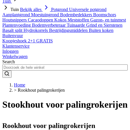
Tuin
Tuin
Bekijk alles
Potgrond
Universele potgrond
Aanplantgrond
Moestuingrond
Bodembedekkers
Boomschors
Houtsnippers
Cacaodoppen
Kokos
Meststoffen
Gazon- en tuinmest
Plantenvoeding
Bodemverbeteraar
Tuinaarde
Grind en Sierstenen
Basalt split
Hydrokorrels
Bestrijdingsmiddelen
Buiten koken
Buitenvuur
Koopjeshoek 2+1 GRATIS
Klantenservice
Inloggen
Winkelwagen
Search
Home
>
Rookhout palingrokerijen
Stookhout voor palingrokerijen
Rookhout voor palingrokerijen