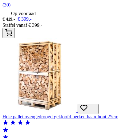
(30)
Op voorraad
€
399,-
€
419,-
Staffel vanaf
€
399,-
Hele pallet ovengedroogd gekloofd berken haardhout 25cm