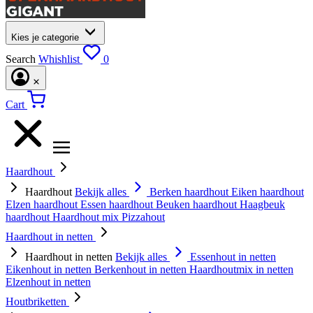
Kies je categorie
Search
Whishlist
0
Cart
Haardhout
Haardhout
Bekijk alles
Berken haardhout
Eiken haardhout
Elzen haardhout
Essen haardhout
Beuken haardhout
Haagbeuk
haardhout
Haardhout mix
Pizzahout
Haardhout in netten
Haardhout in netten
Bekijk alles
Essenhout in netten
Eikenhout in netten
Berkenhout in netten
Haardhoutmix in netten
Elzenhout in netten
Houtbriketten