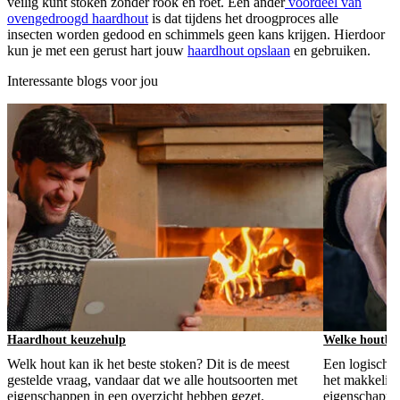
veilig kunt stoken zonder rook en roet. Een ander
voordeel van
ovengedroogd haardhout
is dat tijdens het droogproces alle
insecten worden gedood en schimmels geen kans krijgen. Hierdoor
kun je met een gerust hart jouw
haardhout opslaan
en gebruiken.
Interessante blogs voor jou
Haardhout keuzehulp
Welke houtbri
Welk hout kan ik het beste stoken? Dit is de meest
Een logische
gestelde vraag, vandaar dat we alle houtsoorten met
het makkelijk
eigenschappen in een overzicht hebben gezet.
eigenschappen