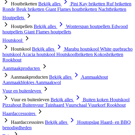
Houtbriketten
Bekijk alles
Pini Kay briketten
Ruf briketten
Ronde Beuk briketten
Giant Flames houtbriketten
Nachtbriketten
Houtpellets
Houtpellets
Bekijk alles
Wonterspan houtpellets
Edwood
houtpellets
Giant Flames houtpellets
Houtskool
Houtskool
Bekijk alles
Marabu houtskool
White quebracho
houtskool
Acacia houtskool
Houtskoolbriketten
Kokosbriketten
Rookhout
Aanmaakproducten
Aanmaakproducten
Bekijk alles
Aanmaakhout
Aanmaakblokjes
Aanmaakwol
Vuur en buitenleven
Vuur en buitenleven
Bekijk alles
Buiten koken
Houtskool
Pizzahout
Buitenvuur
Tuinhaard
Vuurschaal
Vuurkorf
Rookhout
Haardaccessoires
Haardaccessoires
Bekijk alles
Houtopslag
Haard- en BBQ
benodigdheden