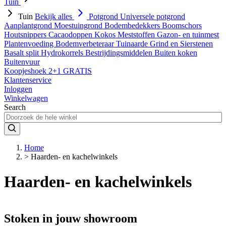
Tuin
Tuin
Bekijk alles
Potgrond
Universele potgrond
Aanplantgrond
Moestuingrond
Bodembedekkers
Boomschors
Houtsnippers
Cacaodoppen
Kokos
Meststoffen
Gazon- en tuinmest
Plantenvoeding
Bodemverbeteraar
Tuinaarde
Grind en Sierstenen
Basalt split
Hydrokorrels
Bestrijdingsmiddelen
Buiten koken
Buitenvuur
Koopjeshoek 2+1 GRATIS
Klantenservice
Inloggen
Winkelwagen
Search
Home
>
Haarden- en kachelwinkels
Haarden- en kachelwinkels
Stoken in jouw showroom