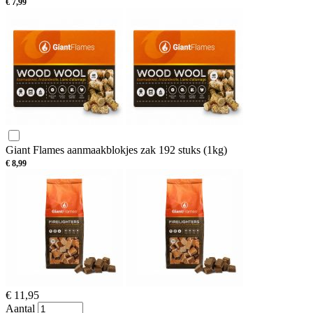
€
7,99
Giant Flames aanmaakblokjes zak 192 stuks (1kg)
€
8,99
€
11,95
Aantal