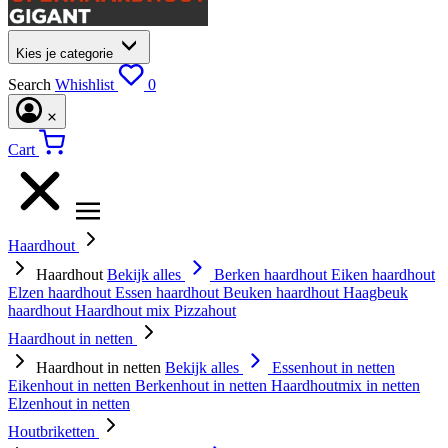
Kies je categorie
Search
Whishlist
0
Cart
Haardhout
Haardhout
Bekijk alles
Berken haardhout
Eiken haardhout
Elzen haardhout
Essen haardhout
Beuken haardhout
Haagbeuk
haardhout
Haardhout mix
Pizzahout
Haardhout in netten
Haardhout in netten
Bekijk alles
Essenhout in netten
Eikenhout in netten
Berkenhout in netten
Haardhoutmix in netten
Elzenhout in netten
Houtbriketten