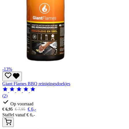
-13%
Giant Flames BBQ reinigingsdoekjes
(2)
Op voorraad
€
6,-
€
6,95
€
7,95
Staffel vanaf
€
6,-