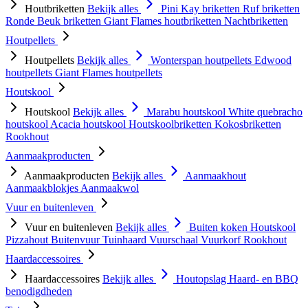
Houtbriketten
Bekijk alles
Pini Kay briketten
Ruf briketten
Ronde Beuk briketten
Giant Flames houtbriketten
Nachtbriketten
Houtpellets
Houtpellets
Bekijk alles
Wonterspan houtpellets
Edwood
houtpellets
Giant Flames houtpellets
Houtskool
Houtskool
Bekijk alles
Marabu houtskool
White quebracho
houtskool
Acacia houtskool
Houtskoolbriketten
Kokosbriketten
Rookhout
Aanmaakproducten
Aanmaakproducten
Bekijk alles
Aanmaakhout
Aanmaakblokjes
Aanmaakwol
Vuur en buitenleven
Vuur en buitenleven
Bekijk alles
Buiten koken
Houtskool
Pizzahout
Buitenvuur
Tuinhaard
Vuurschaal
Vuurkorf
Rookhout
Haardaccessoires
Haardaccessoires
Bekijk alles
Houtopslag
Haard- en BBQ
benodigdheden