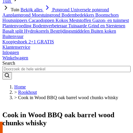
Tuin
Tuin
Bekijk alles
Potgrond
Universele potgrond
Aanplantgrond
Moestuingrond
Bodembedekkers
Boomschors
Houtsnippers
Cacaodoppen
Kokos
Meststoffen
Gazon- en tuinmest
Plantenvoeding
Bodemverbeteraar
Tuinaarde
Grind en Sierstenen
Basalt split
Hydrokorrels
Bestrijdingsmiddelen
Buiten koken
Buitenvuur
Koopjeshoek 2+1 GRATIS
Klantenservice
Inloggen
Winkelwagen
Search
Home
>
Rookhout
>
Cook in Wood BBQ oak barrel wood chunks whisky
Cook in Wood BBQ oak barrel wood
chunks whisky