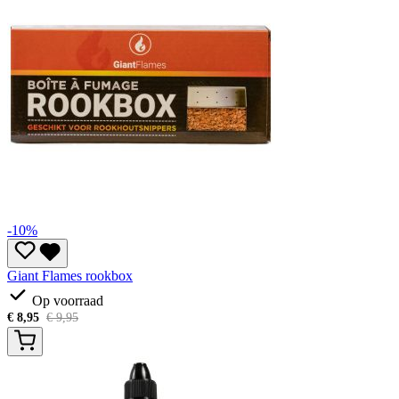
-10%
Giant Flames rookbox
Op voorraad
€
8,95
€
9,95