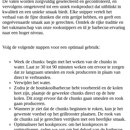
De vaten worden zorgvuldig geselecteerd en gecontroleerd, en
vervolgens omgetoverd tot een uniek rookproduct dat uitblinkt in
kwaliteit en een unieke smaak biedt. Elke snipper vertelt het
verhaal van de fijne dranken die erin gerijpt hebben, en geeft een
ongeëvenaarde smaak aan je gerechten. Ontdek de rijke traditie en
het vakmanschap van onze rooksnippers en til je barbecue-ervaring
naar een hoger niveau.
Volg de volgende stappen voor een optimaal gebruik:
Week de chunks: begin met het weken van de chunks in
water. Laat ze 30 tot 90 minuten weken om ervoor te zorgen
dat ze langzaam smeulen en rook produceren in plaats van
direct te verbranden.
Verwijder het water.
Zodra je de houtskoolbarbecue hebt voorbereid en de kolen
heet zijn, plaatsje de geweekte chunks direct op de hete
kolen. Dit zorgt ervoor dat de chunks gaan smeulen en rook
gaan produceren.
Wanneer je ziet dat de chunks beginnen te roken, kun je het
gewenste voedsel op het grillrooster plaatsen. De rook van
de chunks zal je gerechten verrijken met een heerlijke smaak.
Optimaliseer het kookproces: om het kookproces te
optimaliseren, raden we aan om het deksel van de barbecue