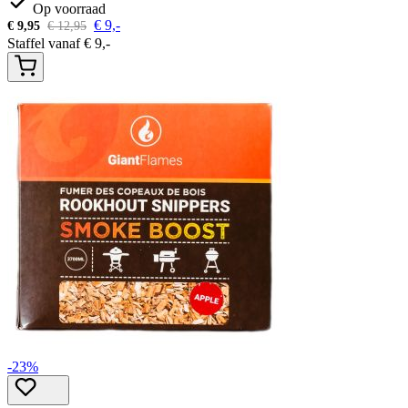
Op voorraad
€
9,-
€
9,95
€
12,95
Staffel vanaf
€
9,-
-23%