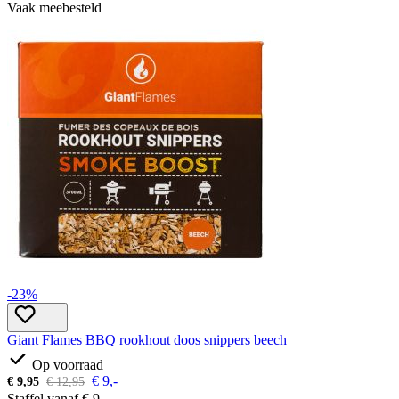
Vaak meebesteld
-23%
Giant Flames BBQ rookhout doos snippers beech
Op voorraad
€
9,-
€
9,95
€
12,95
Staffel vanaf
€
9,-