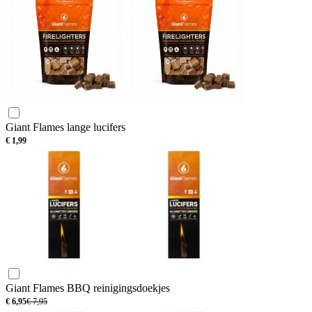
Giant Flames lange lucifers
€
1,99
Giant Flames BBQ reinigingsdoekjes
€
6,95
€
7,95