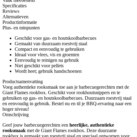
Vaak meebesteld
Specificaties
Reviews
Alternatieven
Productinformatie
Plus- en minpunten
Geschikt voor gas- en houtskoolbarbecues
Gemaakt van duurzaam roestvrij staal
Compact en eenvoudig te gebruiken
Ideaal voor vlees, vis en groenten
Eenvoudig te reinigen na gebruik
Niet geschikt voor pellets
Wordt heet; gebruik handschoenen
Productsamenvatting
Voeg authentieke rooksmaak toe aan je barbecuegerechten met de
Giant Flames rookbox. Geschikt voor rookhoutsnippers en te
gebruiken op gas- en houtskoolbarbecues. Duurzaam roestvrij staal
en eenvoudig in gebruik. Bestel nu en til je BBQ-ervaring naar een
hoger niveau!
Omschrijving
Geef jouw barbecuegerechten een
heerlijke, authentieke
rooksmaak
met de Giant Flames rookbox. Deze duurzame
rookbox is gemaakt van roestvrij staal en speciaal ontworpen voor