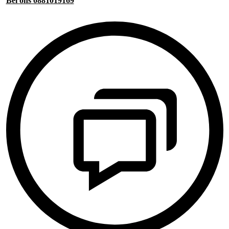
Bel ons 0881019169