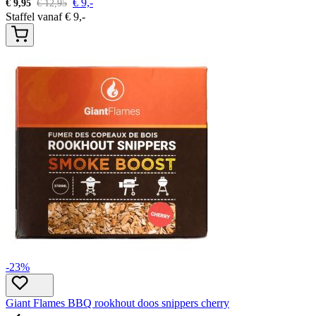
€
9,-
€
9,95
€
12,95
Staffel vanaf
€
9,-
-23%
Giant Flames BBQ rookhout doos snippers cherry