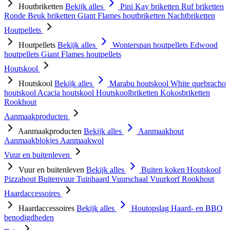
Houtbriketten
Bekijk alles
Pini Kay briketten
Ruf briketten
Ronde Beuk briketten
Giant Flames houtbriketten
Nachtbriketten
Houtpellets
Houtpellets
Bekijk alles
Wonterspan houtpellets
Edwood
houtpellets
Giant Flames houtpellets
Houtskool
Houtskool
Bekijk alles
Marabu houtskool
White quebracho
houtskool
Acacia houtskool
Houtskoolbriketten
Kokosbriketten
Rookhout
Aanmaakproducten
Aanmaakproducten
Bekijk alles
Aanmaakhout
Aanmaakblokjes
Aanmaakwol
Vuur en buitenleven
Vuur en buitenleven
Bekijk alles
Buiten koken
Houtskool
Pizzahout
Buitenvuur
Tuinhaard
Vuurschaal
Vuurkorf
Rookhout
Haardaccessoires
Haardaccessoires
Bekijk alles
Houtopslag
Haard- en BBQ
benodigdheden