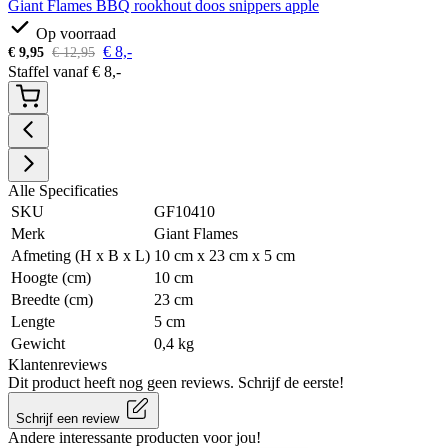
Giant Flames BBQ rookhout doos snippers apple
Op voorraad
€
8,-
€
9,95
€
12,95
Staffel vanaf
€
8,-
Alle Specificaties
SKU
GF10410
Merk
Giant Flames
Afmeting (H x B x L)
10 cm x 23 cm x 5 cm
Hoogte (cm)
10 cm
Breedte (cm)
23 cm
Lengte
5 cm
Gewicht
0,4 kg
Klantenreviews
Dit product heeft nog geen reviews. Schrijf de eerste!
Schrijf een review
Andere interessante producten voor jou!