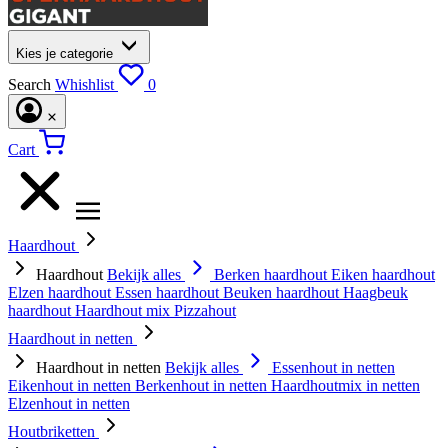
Kies je categorie
Search
Whishlist
0
Cart
Haardhout
Haardhout
Bekijk alles
Berken haardhout
Eiken haardhout
Elzen haardhout
Essen haardhout
Beuken haardhout
Haagbeuk
haardhout
Haardhout mix
Pizzahout
Haardhout in netten
Haardhout in netten
Bekijk alles
Essenhout in netten
Eikenhout in netten
Berkenhout in netten
Haardhoutmix in netten
Elzenhout in netten
Houtbriketten