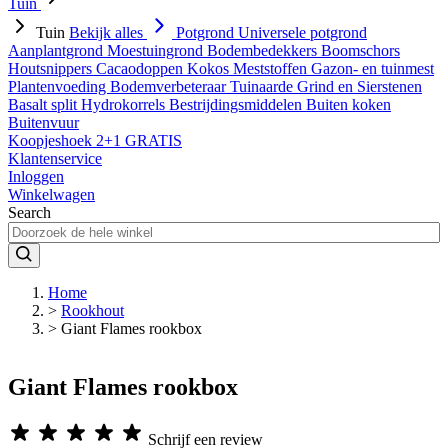
Tuin
Tuin
Bekijk alles
Potgrond
Universele potgrond
Aanplantgrond
Moestuingrond
Bodembedekkers
Boomschors
Houtsnippers
Cacaodoppen
Kokos
Meststoffen
Gazon- en tuinmest
Plantenvoeding
Bodemverbeteraar
Tuinaarde
Grind en Sierstenen
Basalt split
Hydrokorrels
Bestrijdingsmiddelen
Buiten koken
Buitenvuur
Koopjeshoek 2+1 GRATIS
Klantenservice
Inloggen
Winkelwagen
Search
Home
>
Rookhout
>
Giant Flames rookbox
Giant Flames rookbox
Schrijf een review