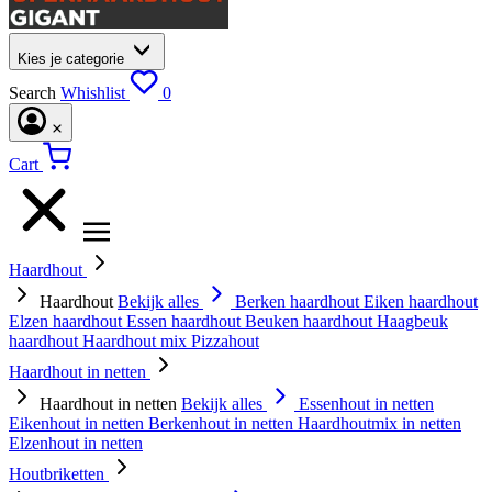
Kies je categorie
Search
Whishlist
0
Cart
Haardhout
Haardhout
Bekijk alles
Berken haardhout
Eiken haardhout
Elzen haardhout
Essen haardhout
Beuken haardhout
Haagbeuk
haardhout
Haardhout mix
Pizzahout
Haardhout in netten
Haardhout in netten
Bekijk alles
Essenhout in netten
Eikenhout in netten
Berkenhout in netten
Haardhoutmix in netten
Elzenhout in netten
Houtbriketten