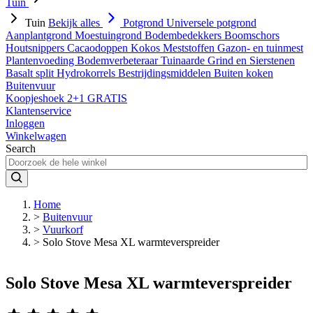
Tuin
Tuin
Bekijk alles
Potgrond
Universele potgrond
Aanplantgrond
Moestuingrond
Bodembedekkers
Boomschors
Houtsnippers
Cacaodoppen
Kokos
Meststoffen
Gazon- en tuinmest
Plantenvoeding
Bodemverbeteraar
Tuinaarde
Grind en Sierstenen
Basalt split
Hydrokorrels
Bestrijdingsmiddelen
Buiten koken
Buitenvuur
Koopjeshoek 2+1 GRATIS
Klantenservice
Inloggen
Winkelwagen
Search
Home
>
Buitenvuur
>
Vuurkorf
>
Solo Stove Mesa XL warmteverspreider
Solo Stove Mesa XL warmteverspreider