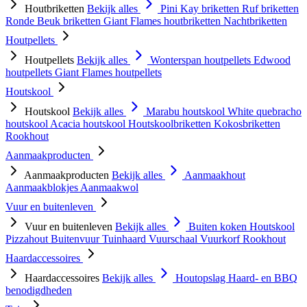
Houtbriketten
Bekijk alles
Pini Kay briketten
Ruf briketten
Ronde Beuk briketten
Giant Flames houtbriketten
Nachtbriketten
Houtpellets
Houtpellets
Bekijk alles
Wonterspan houtpellets
Edwood
houtpellets
Giant Flames houtpellets
Houtskool
Houtskool
Bekijk alles
Marabu houtskool
White quebracho
houtskool
Acacia houtskool
Houtskoolbriketten
Kokosbriketten
Rookhout
Aanmaakproducten
Aanmaakproducten
Bekijk alles
Aanmaakhout
Aanmaakblokjes
Aanmaakwol
Vuur en buitenleven
Vuur en buitenleven
Bekijk alles
Buiten koken
Houtskool
Pizzahout
Buitenvuur
Tuinhaard
Vuurschaal
Vuurkorf
Rookhout
Haardaccessoires
Haardaccessoires
Bekijk alles
Houtopslag
Haard- en BBQ
benodigdheden