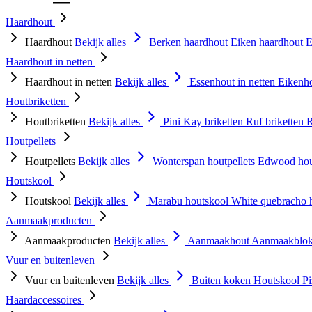
Haardhout
Haardhout
Bekijk alles
Berken haardhout
Eiken haardhout
E
Haardhout in netten
Haardhout in netten
Bekijk alles
Essenhout in netten
Eikenho
Houtbriketten
Houtbriketten
Bekijk alles
Pini Kay briketten
Ruf briketten
R
Houtpellets
Houtpellets
Bekijk alles
Wonterspan houtpellets
Edwood hou
Houtskool
Houtskool
Bekijk alles
Marabu houtskool
White quebracho 
Aanmaakproducten
Aanmaakproducten
Bekijk alles
Aanmaakhout
Aanmaakblok
Vuur en buitenleven
Vuur en buitenleven
Bekijk alles
Buiten koken
Houtskool
P
Haardaccessoires