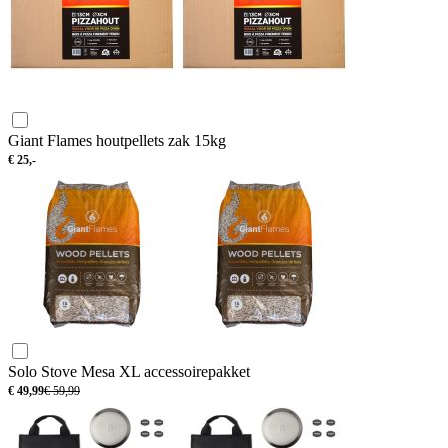
Giant Flames houtpellets zak 15kg
€
25,-
Solo Stove Mesa XL accessoirepakket
€
49,99
€
59,99