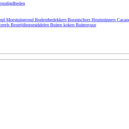
enodigdheden
ond
Moestuingrond
Bodembedekkers
Boomschors
Houtsnippers
Cacao
orrels
Bestrijdingsmiddelen
Buiten koken
Buitenvuur