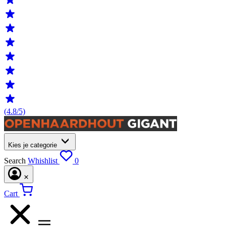
(4.8/5)
Kies je categorie
Search
Whishlist
0
Cart