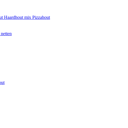
ut
Haardhout mix
Pizzahout
 netten
out