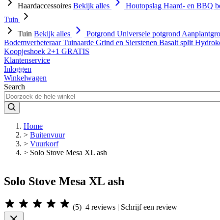
Haardaccessoires
Bekijk alles
Houtopslag
Haard- en BBQ b
Tuin
Tuin
Bekijk alles
Potgrond
Universele potgrond
Aanplantgr
Bodemverbeteraar
Tuinaarde
Grind en Sierstenen
Basalt split
Hydrok
Koopjeshoek 2+1 GRATIS
Klantenservice
Inloggen
Winkelwagen
Search
Home
>
Buitenvuur
>
Vuurkorf
>
Solo Stove Mesa XL ash
Solo Stove Mesa XL ash
(
5
)
4
reviews | Schrijf een review