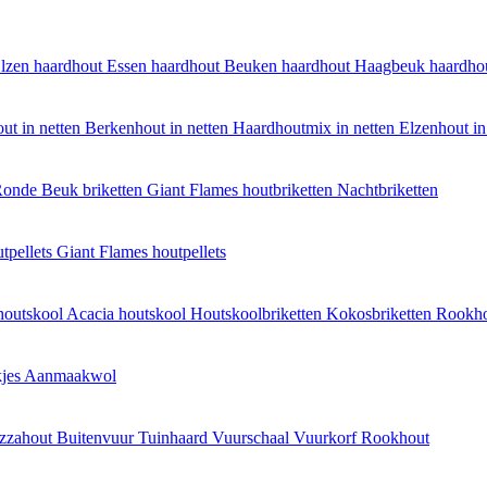
lzen haardhout
Essen haardhout
Beuken haardhout
Haagbeuk haardho
ut in netten
Berkenhout in netten
Haardhoutmix in netten
Elzenhout in
onde Beuk briketten
Giant Flames houtbriketten
Nachtbriketten
tpellets
Giant Flames houtpellets
houtskool
Acacia houtskool
Houtskoolbriketten
Kokosbriketten
Rookh
jes
Aanmaakwol
izzahout
Buitenvuur
Tuinhaard
Vuurschaal
Vuurkorf
Rookhout