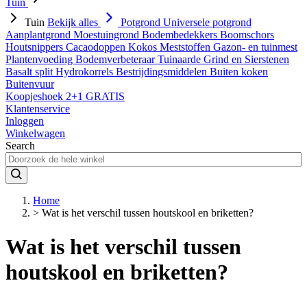
Tuin
Tuin
Bekijk alles
Potgrond
Universele potgrond
Aanplantgrond
Moestuingrond
Bodembedekkers
Boomschors
Houtsnippers
Cacaodoppen
Kokos
Meststoffen
Gazon- en tuinmest
Plantenvoeding
Bodemverbeteraar
Tuinaarde
Grind en Sierstenen
Basalt split
Hydrokorrels
Bestrijdingsmiddelen
Buiten koken
Buitenvuur
Koopjeshoek 2+1 GRATIS
Klantenservice
Inloggen
Winkelwagen
Search
Home
>
Wat is het verschil tussen houtskool en briketten?
Wat is het verschil tussen
houtskool en briketten?