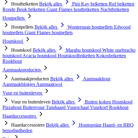
Houtbriketten
Bekijk alles
Pini Kay briketten
Ruf briketten
Ronde Beuk briketten
Giant Flames houtbriketten
Nachtbriketten
Houtpellets
Houtpellets
Bekijk alles
Wonterspan houtpellets
Edwood
houtpellets
Giant Flames houtpellets
Houtskool
Houtskool
Bekijk alles
Marabu houtskool
White quebracho
houtskool
Acacia houtskool
Houtskoolbriketten
Kokosbriketten
Rookhout
Aanmaakproducten
Aanmaakproducten
Bekijk alles
Aanmaakhout
Aanmaakblokjes
Aanmaakwol
Vuur en buitenleven
Vuur en buitenleven
Bekijk alles
Buiten koken
Houtskool
Pizzahout
Buitenvuur
Tuinhaard
Vuurschaal
Vuurkorf
Rookhout
Haardaccessoires
Haardaccessoires
Bekijk alles
Houtopslag
Haard- en BBQ
benodigdheden