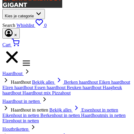
Kies je categorie
Search
Whishlist
0
Cart
Haardhout
Haardhout
Bekijk alles
Berken haardhout
Eiken haardhout
Elzen haardhout
Essen haardhout
Beuken haardhout
Haagbeuk
haardhout
Haardhout mix
Pizzahout
Haardhout in netten
Haardhout in netten
Bekijk alles
Essenhout in netten
Eikenhout in netten
Berkenhout in netten
Haardhoutmix in netten
Elzenhout in netten
Houtbriketten