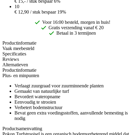
€
15,-
/ stuk
bespaar 6%
10
€
12,90
/ stuk
bespaar 19%
Voor 16:00 besteld, morgen in huis!
Gratis
verzending vanaf € 20
Betaal in 3 termijnen
Productinformatie
Vaak meebesteld
Specificaties
Reviews
Alternatieven
Productinformatie
Plus- en minpunten
Verlaagt zuurgraad voor zuurminnende planten
Gemaakt van natuurlijke turf
Bevordert wateropname
Eenvoudig te strooien
Verbetert bodemstructuur
Bevat geen extra voedingsstoffen, aanvullende bemesting is
nodig
Productsamenvatting
Pokon Turfstrooisel is een organisch bodemverbeterend middel dat