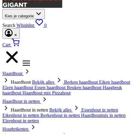
Kies je categorie
Search
Whishlist
0
Cart
Haardhout
Haardhout
Bekijk alles
Berken haardhout
Eiken haardhout
Elzen haardhout
Essen haardhout
Beuken haardhout
Haagbeuk
haardhout
Haardhout mix
Pizzahout
Haardhout in netten
Haardhout in netten
Bekijk alles
Essenhout in netten
Eikenhout in netten
Berkenhout in netten
Haardhoutmix in netten
Elzenhout in netten
Houtbriketten