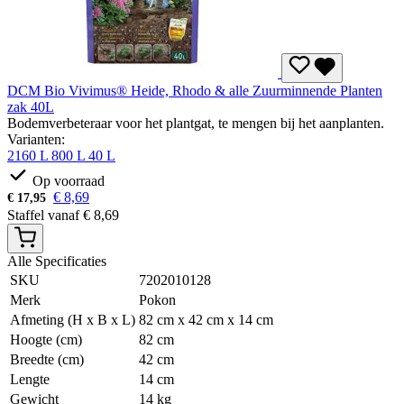
DCM Bio Vivimus® Heide, Rhodo & alle Zuurminnende Planten
zak 40L
Bodemverbeteraar voor het plantgat, te mengen bij het aanplanten.
Varianten:
2160 L
800 L
40 L
Op voorraad
€
8,69
€
17,95
Staffel vanaf
€
8,69
Alle Specificaties
SKU
7202010128
Merk
Pokon
Afmeting (H x B x L)
82 cm x 42 cm x 14 cm
Hoogte (cm)
82 cm
Breedte (cm)
42 cm
Lengte
14 cm
Gewicht
14 kg