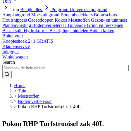
Tuin
Tuin
Bekijk alles
Potgrond
Universele potgrond
Aanplantgrond
Moestuingrond
Bodembedekkers
Boomschors
Houtsnippers
Cacaodoppen
Kokos
Meststoffen
Gazon- en tuinmest
Plantenvoeding
Bodemverbeteraar
Tuinaarde
Grind en Sierstenen
Basalt split
Hydrokorrels
Bestrijdingsmiddelen
Buiten koken
Buitenvuur
Koopjeshoek 2+1 GRATIS
Klantenservice
Inloggen
Winkelwagen
Search
Home
>
Tuin
>
Meststoffen
>
Bodemverbeteraar
>
Pokon RHP Turfstrooisel zak 40L
Pokon RHP Turfstrooisel zak 40L