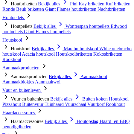
Houtbriketten
Bekijk alles
Pini Kay briketten
Ruf briketten
Ronde Beuk briketten
Giant Flames houtbriketten
Nachtbriketten
Houtpellets
Houtpellets
Bekijk alles
Wonterspan houtpellets
Edwood
houtpellets
Giant Flames houtpellets
Houtskool
Houtskool
Bekijk alles
Marabu houtskool
White quebracho
houtskool
Acacia houtskool
Houtskoolbriketten
Kokosbriketten
Rookhout
Aanmaakproducten
Aanmaakproducten
Bekijk alles
Aanmaakhout
Aanmaakblokjes
Aanmaakwol
Vuur en buitenleven
Vuur en buitenleven
Bekijk alles
Buiten koken
Houtskool
Pizzahout
Buitenvuur
Tuinhaard
Vuurschaal
Vuurkorf
Rookhout
Haardaccessoires
Haardaccessoires
Bekijk alles
Houtopslag
Haard- en BBQ
benodigdheden