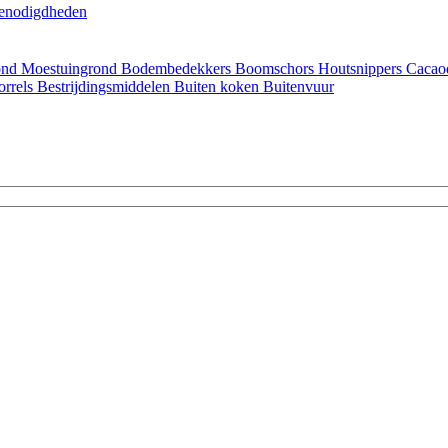
enodigdheden
ond
Moestuingrond
Bodembedekkers
Boomschors
Houtsnippers
Cacao
orrels
Bestrijdingsmiddelen
Buiten koken
Buitenvuur