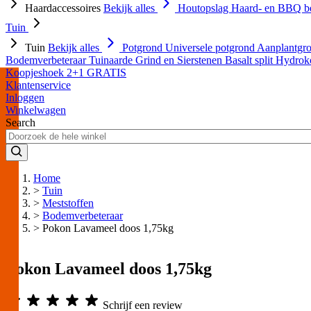
Haardaccessoires
Bekijk alles
Houtopslag
Haard- en BBQ b
Tuin
Tuin
Bekijk alles
Potgrond
Universele potgrond
Aanplantgr
Bodemverbeteraar
Tuinaarde
Grind en Sierstenen
Basalt split
Hydrok
Koopjeshoek 2+1 GRATIS
Klantenservice
Inloggen
Winkelwagen
Search
Home
>
Tuin
>
Meststoffen
>
Bodemverbeteraar
>
Pokon Lavameel doos 1,75kg
Pokon Lavameel doos 1,75kg
Schrijf een review