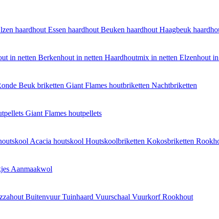
lzen haardhout
Essen haardhout
Beuken haardhout
Haagbeuk haardho
ut in netten
Berkenhout in netten
Haardhoutmix in netten
Elzenhout in
onde Beuk briketten
Giant Flames houtbriketten
Nachtbriketten
tpellets
Giant Flames houtpellets
houtskool
Acacia houtskool
Houtskoolbriketten
Kokosbriketten
Rookh
jes
Aanmaakwol
izzahout
Buitenvuur
Tuinhaard
Vuurschaal
Vuurkorf
Rookhout