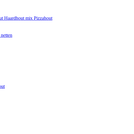
ut
Haardhout mix
Pizzahout
 netten
out