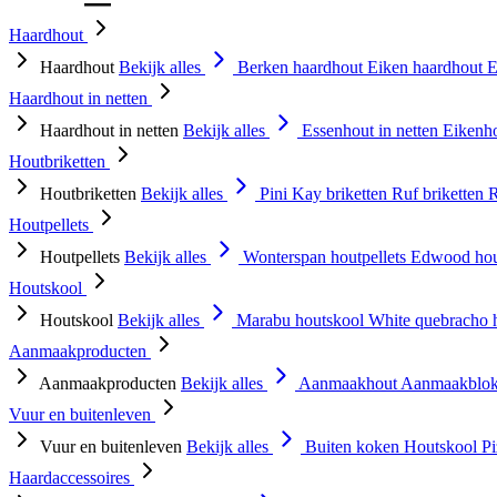
Haardhout
Haardhout
Bekijk alles
Berken haardhout
Eiken haardhout
E
Haardhout in netten
Haardhout in netten
Bekijk alles
Essenhout in netten
Eikenho
Houtbriketten
Houtbriketten
Bekijk alles
Pini Kay briketten
Ruf briketten
R
Houtpellets
Houtpellets
Bekijk alles
Wonterspan houtpellets
Edwood hou
Houtskool
Houtskool
Bekijk alles
Marabu houtskool
White quebracho 
Aanmaakproducten
Aanmaakproducten
Bekijk alles
Aanmaakhout
Aanmaakblok
Vuur en buitenleven
Vuur en buitenleven
Bekijk alles
Buiten koken
Houtskool
P
Haardaccessoires