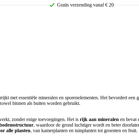
Gratis
verzending vanaf € 20
jkt met essentiële mineralen en sporenelementen. Het bevordert een gez
 zowel binnen als buiten worden gebruikt.
erkt, zonder enige toevoegingen. Het is
rijk aan mineralen
en bevat e
e bodemstructuur
, waardoor de grond luchtiger wordt en beter doorla
or alle planten
, van kamerplanten en tuinplanten tot groenten en fruit.