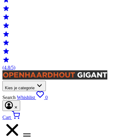
(4.8/5)
Kies je categorie
Search
Whishlist
0
Cart