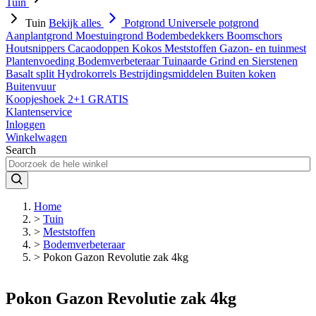
Tuin
Tuin
Bekijk alles
Potgrond
Universele potgrond
Aanplantgrond
Moestuingrond
Bodembedekkers
Boomschors
Houtsnippers
Cacaodoppen
Kokos
Meststoffen
Gazon- en tuinmest
Plantenvoeding
Bodemverbeteraar
Tuinaarde
Grind en Sierstenen
Basalt split
Hydrokorrels
Bestrijdingsmiddelen
Buiten koken
Buitenvuur
Koopjeshoek 2+1 GRATIS
Klantenservice
Inloggen
Winkelwagen
Search
Home
>
Tuin
>
Meststoffen
>
Bodemverbeteraar
>
Pokon Gazon Revolutie zak 4kg
Pokon Gazon Revolutie zak 4kg