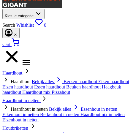
Kies je categorie
Search
Whishlist
0
Cart
Haardhout
Haardhout
Bekijk alles
Berken haardhout
Eiken haardhout
Elzen haardhout
Essen haardhout
Beuken haardhout
Haagbeuk
haardhout
Haardhout mix
Pizzahout
Haardhout in netten
Haardhout in netten
Bekijk alles
Essenhout in netten
Eikenhout in netten
Berkenhout in netten
Haardhoutmix in netten
Elzenhout in netten
Houtbriketten