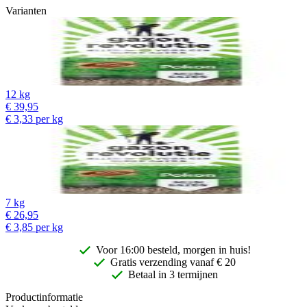
Varianten
12 kg
€
39,95
€
3,33
per kg
7 kg
€
26,95
€
3,85
per kg
Voor 16:00 besteld, morgen in huis!
Gratis
verzending vanaf € 20
Betaal in 3 termijnen
Productinformatie