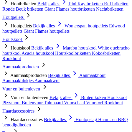
Houtbriketten
Bekijk alles
Pini Kay briketten
Ruf briketten
Ronde Beuk briketten
Giant Flames houtbriketten
Nachtbriketten
Houtpellets
Houtpellets
Bekijk alles
Wonterspan houtpellets
Edwood
houtpellets
Giant Flames houtpellets
Houtskool
Houtskool
Bekijk alles
Marabu houtskool
White quebracho
houtskool
Acacia houtskool
Houtskoolbriketten
Kokosbriketten
Rookhout
Aanmaakproducten
Aanmaakproducten
Bekijk alles
Aanmaakhout
Aanmaakblokjes
Aanmaakwol
Vuur en buitenleven
Vuur en buitenleven
Bekijk alles
Buiten koken
Houtskool
Pizzahout
Buitenvuur
Tuinhaard
Vuurschaal
Vuurkorf
Rookhout
Haardaccessoires
Haardaccessoires
Bekijk alles
Houtopslag
Haard- en BBQ
benodigdheden