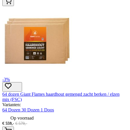
-3%
64 dozen Giant Flames haardhout gemengd zacht berken / elzen
mix (FSC)
Varianten:
64 Dozen
30 Dozen
1 Doos
Op voorraad
€
559,-
€
579,-