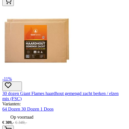
-11%
30 dozen Giant Flames haardhout gemengd zacht berken / elzen
mix (FSC)
Varianten:
64 Dozen
30 Dozen
1 Doos
Op voorraad
€
309,-
€
349,-