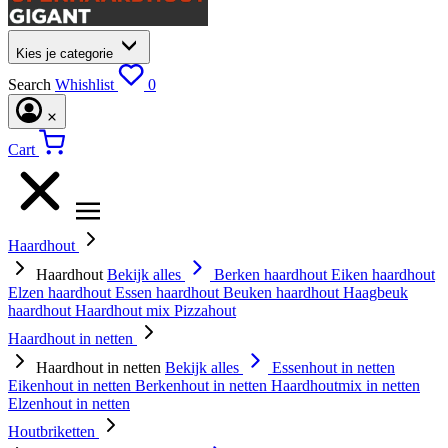
Kies je categorie
Search
Whishlist
0
Cart
Haardhout
Haardhout
Bekijk alles
Berken haardhout
Eiken haardhout
Elzen haardhout
Essen haardhout
Beuken haardhout
Haagbeuk
haardhout
Haardhout mix
Pizzahout
Haardhout in netten
Haardhout in netten
Bekijk alles
Essenhout in netten
Eikenhout in netten
Berkenhout in netten
Haardhoutmix in netten
Elzenhout in netten
Houtbriketten