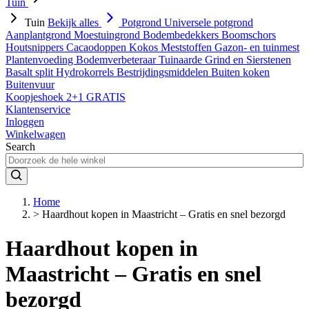
Tuin
Tuin
Bekijk alles
Potgrond
Universele potgrond
Aanplantgrond
Moestuingrond
Bodembedekkers
Boomschors
Houtsnippers
Cacaodoppen
Kokos
Meststoffen
Gazon- en tuinmest
Plantenvoeding
Bodemverbeteraar
Tuinaarde
Grind en Sierstenen
Basalt split
Hydrokorrels
Bestrijdingsmiddelen
Buiten koken
Buitenvuur
Koopjeshoek 2+1 GRATIS
Klantenservice
Inloggen
Winkelwagen
Search
Home
>
Haardhout kopen in Maastricht – Gratis en snel bezorgd
Haardhout kopen in
Maastricht – Gratis en snel
bezorgd