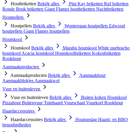
Houtbriketten
Bekijk alles
Pini Kay briketten
Ruf briketten
Ronde Beuk briketten
Giant Flames houtbriketten
Nachtbriketten
Houtpellets
Houtpellets
Bekijk alles
Wonterspan houtpellets
Edwood
houtpellets
Giant Flames houtpellets
Houtskool
Houtskool
Bekijk alles
Marabu houtskool
White quebracho
houtskool
Acacia houtskool
Houtskoolbriketten
Kokosbriketten
Rookhout
Aanmaakproducten
Aanmaakproducten
Bekijk alles
Aanmaakhout
Aanmaakblokjes
Aanmaakwol
Vuur en buitenleven
Vuur en buitenleven
Bekijk alles
Buiten koken
Houtskool
Pizzahout
Buitenvuur
Tuinhaard
Vuurschaal
Vuurkorf
Rookhout
Haardaccessoires
Haardaccessoires
Bekijk alles
Houtopslag
Haard- en BBQ
benodigdheden