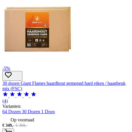
-5%
30 dozen Giant Flames haardhout gemengd hard eiken / haagbeuk
mix (FSC)
(4)
Varianten:
64 Dozen
30 Dozen
1 Doos
Op voorraad
€
349,-
€
369,-