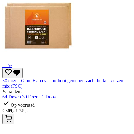
-11%
30 dozen Giant Flames haardhout gemengd zacht berken / elzen
mix (FSC)
Varianten:
64 Dozen
30 Dozen
1 Doos
Op voorraad
€
309,-
€
349,-