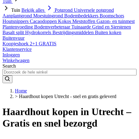
Tuin
Tuin
Bekijk alles
Potgrond
Universele potgrond
Aanplantgrond
Moestuingrond
Bodembedekkers
Boomschors
Houtsnippers
Cacaodoppen
Kokos
Meststoffen
Gazon- en tuinmest
Plantenvoeding
Bodemverbeteraar
Tuinaarde
Grind en Sierstenen
Basalt split
Hydrokorrels
Bestrijdingsmiddelen
Buiten koken
Buitenvuur
Koopjeshoek 2+1 GRATIS
Klantenservice
Inloggen
Winkelwagen
Search
Home
>
Haardhout kopen Utrecht - snel en gratis geleverd
Haardhout kopen in Utrecht –
Gratis en snel bezorgd