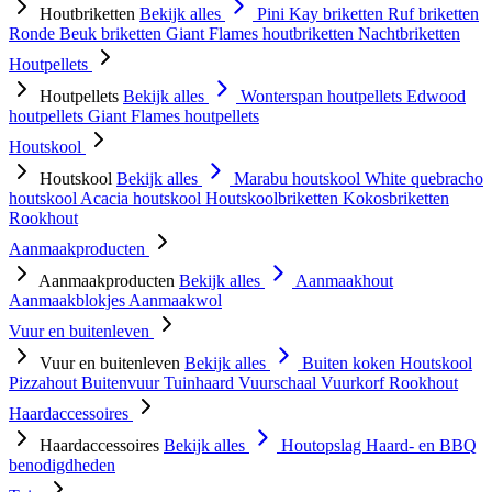
Houtbriketten
Bekijk alles
Pini Kay briketten
Ruf briketten
Ronde Beuk briketten
Giant Flames houtbriketten
Nachtbriketten
Houtpellets
Houtpellets
Bekijk alles
Wonterspan houtpellets
Edwood
houtpellets
Giant Flames houtpellets
Houtskool
Houtskool
Bekijk alles
Marabu houtskool
White quebracho
houtskool
Acacia houtskool
Houtskoolbriketten
Kokosbriketten
Rookhout
Aanmaakproducten
Aanmaakproducten
Bekijk alles
Aanmaakhout
Aanmaakblokjes
Aanmaakwol
Vuur en buitenleven
Vuur en buitenleven
Bekijk alles
Buiten koken
Houtskool
Pizzahout
Buitenvuur
Tuinhaard
Vuurschaal
Vuurkorf
Rookhout
Haardaccessoires
Haardaccessoires
Bekijk alles
Houtopslag
Haard- en BBQ
benodigdheden