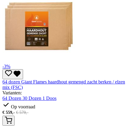
-3%
64 dozen Giant Flames haardhout gemengd zacht berken / elzen
mix (FSC)
Varianten:
64 Dozen
30 Dozen
1 Doos
Op voorraad
€
559,-
€
579,-