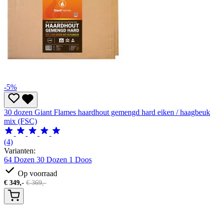
-5%
30 dozen Giant Flames haardhout gemengd hard eiken / haagbeuk
mix (FSC)
(4)
Varianten:
64 Dozen
30 Dozen
1 Doos
Op voorraad
€
349,-
€
369,-