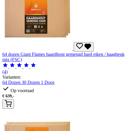
64 dozen Giant Flames haardhout gemengd hard eiken / haagbeuk
mix (FSC)
(4)
Varianten:
64 Dozen
30 Dozen
1 Doos
Op voorraad
€
639,-