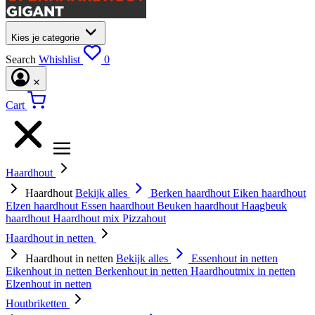
Kies je categorie
Search
Whishlist
0
Cart
Haardhout
Haardhout
Bekijk alles
Berken haardhout
Eiken haardhout
Elzen haardhout
Essen haardhout
Beuken haardhout
Haagbeuk
haardhout
Haardhout mix
Pizzahout
Haardhout in netten
Haardhout in netten
Bekijk alles
Essenhout in netten
Eikenhout in netten
Berkenhout in netten
Haardhoutmix in netten
Elzenhout in netten
Houtbriketten