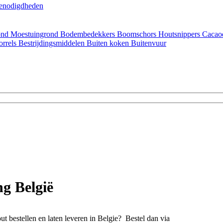
enodigdheden
ond
Moestuingrond
Bodembedekkers
Boomschors
Houtsnippers
Cacao
orrels
Bestrijdingsmiddelen
Buiten koken
Buitenvuur
ng België
out bestellen en laten leveren in Belgie? Bestel dan via