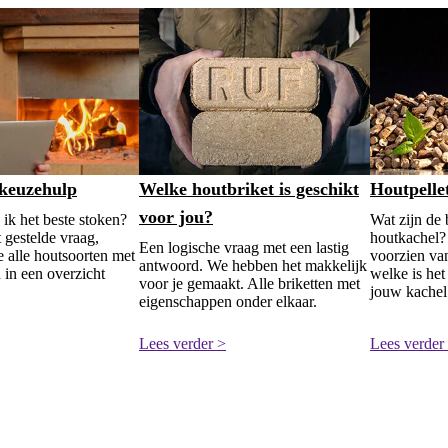
keuzehulp
Welke houtbriket is geschikt
Houtpelle
voor jou?
ik het beste stoken?
Wat zijn de 
t gestelde vraag,
houtkachel? 
Een logische vraag met een lastig
 alle houtsoorten met
voorzien va
antwoord. We hebben het makkelijk
in een overzicht
welke is het
voor je gemaakt. Alle briketten met
jouw kachel
eigenschappen onder elkaar.
Lees verder >
Lees verder