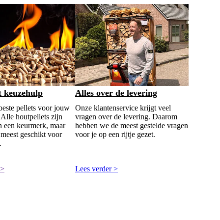
t keuzehulp
Alles over de levering
beste pellets voor jouw
Onze klantenservice krijgt veel
Alle houtpellets zijn
vragen over de levering. Daarom
n een keurmerk, maar
hebben we de meest gestelde vragen
 meest geschikt voor
voor je op een rijtje gezet.
.
 >
Lees verder >