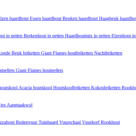
lzen haardhout
Essen haardhout
Beuken haardhout
Haagbeuk haardho
ut in netten
Berkenhout in netten
Haardhoutmix in netten
Elzenhout in
onde Beuk briketten
Giant Flames houtbriketten
Nachtbriketten
tpellets
Giant Flames houtpellets
houtskool
Acacia houtskool
Houtskoolbriketten
Kokosbriketten
Rookh
jes
Aanmaakwol
izzahout
Buitenvuur
Tuinhaard
Vuurschaal
Vuurkorf
Rookhout