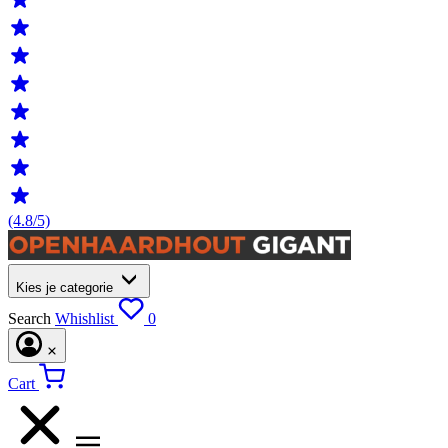
(4.8/5)
Kies je categorie
Search
Whishlist
0
Cart