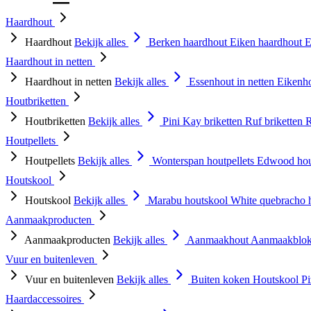
Haardhout
Haardhout
Bekijk alles
Berken haardhout
Eiken haardhout
E
Haardhout in netten
Haardhout in netten
Bekijk alles
Essenhout in netten
Eikenho
Houtbriketten
Houtbriketten
Bekijk alles
Pini Kay briketten
Ruf briketten
R
Houtpellets
Houtpellets
Bekijk alles
Wonterspan houtpellets
Edwood hou
Houtskool
Houtskool
Bekijk alles
Marabu houtskool
White quebracho 
Aanmaakproducten
Aanmaakproducten
Bekijk alles
Aanmaakhout
Aanmaakblok
Vuur en buitenleven
Vuur en buitenleven
Bekijk alles
Buiten koken
Houtskool
P
Haardaccessoires