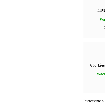
44%
Wac
6% kies
Wach
Interessante b