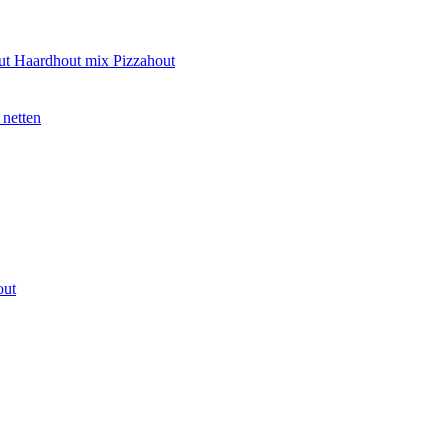
ut
Haardhout mix
Pizzahout
 netten
out