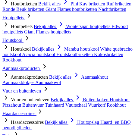
Houtbriketten
Bekijk alles
Pini Kay briketten
Ruf briketten
Ronde Beuk briketten
Giant Flames houtbriketten
Nachtbriketten
Houtpellets
Houtpellets
Bekijk alles
Wonterspan houtpellets
Edwood
houtpellets
Giant Flames houtpellets
Houtskool
Houtskool
Bekijk alles
Marabu houtskool
White quebracho
houtskool
Acacia houtskool
Houtskoolbriketten
Kokosbriketten
Rookhout
Aanmaakproducten
Aanmaakproducten
Bekijk alles
Aanmaakhout
Aanmaakblokjes
Aanmaakwol
Vuur en buitenleven
Vuur en buitenleven
Bekijk alles
Buiten koken
Houtskool
Pizzahout
Buitenvuur
Tuinhaard
Vuurschaal
Vuurkorf
Rookhout
Haardaccessoires
Haardaccessoires
Bekijk alles
Houtopslag
Haard- en BBQ
benodigdheden