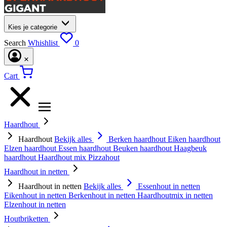
Kies je categorie
Search
Whishlist
0
Cart
Haardhout
Haardhout
Bekijk alles
Berken haardhout
Eiken haardhout
Elzen haardhout
Essen haardhout
Beuken haardhout
Haagbeuk
haardhout
Haardhout mix
Pizzahout
Haardhout in netten
Haardhout in netten
Bekijk alles
Essenhout in netten
Eikenhout in netten
Berkenhout in netten
Haardhoutmix in netten
Elzenhout in netten
Houtbriketten