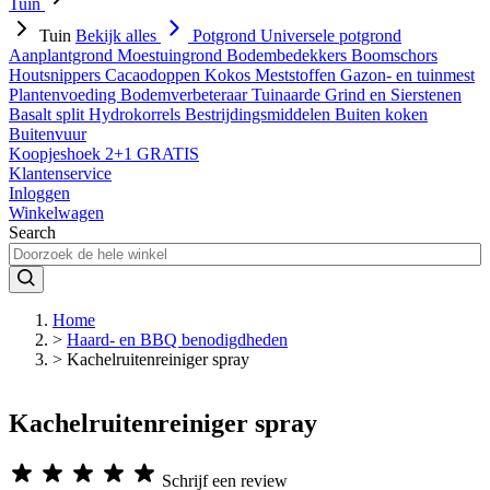
Tuin
Tuin
Bekijk alles
Potgrond
Universele potgrond
Aanplantgrond
Moestuingrond
Bodembedekkers
Boomschors
Houtsnippers
Cacaodoppen
Kokos
Meststoffen
Gazon- en tuinmest
Plantenvoeding
Bodemverbeteraar
Tuinaarde
Grind en Sierstenen
Basalt split
Hydrokorrels
Bestrijdingsmiddelen
Buiten koken
Buitenvuur
Koopjeshoek 2+1 GRATIS
Klantenservice
Inloggen
Winkelwagen
Search
Home
>
Haard- en BBQ benodigdheden
>
Kachelruitenreiniger spray
Kachelruitenreiniger spray
Schrijf een review