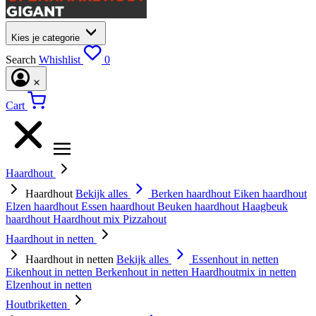
Kies je categorie
Search
Whishlist
0
Cart
Haardhout
Haardhout
Bekijk alles
Berken haardhout
Eiken haardhout
Elzen haardhout
Essen haardhout
Beuken haardhout
Haagbeuk
haardhout
Haardhout mix
Pizzahout
Haardhout in netten
Haardhout in netten
Bekijk alles
Essenhout in netten
Eikenhout in netten
Berkenhout in netten
Haardhoutmix in netten
Elzenhout in netten
Houtbriketten