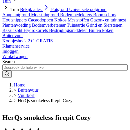
Tuin
Tuin
Bekijk alles
Potgrond
Universele potgrond
Aanplantgrond
Moestuingrond
Bodembedekkers
Boomschors
Houtsnippers
Cacaodoppen
Kokos
Meststoffen
Gazon- en tuinmest
Plantenvoeding
Bodemverbeteraar
Tuinaarde
Grind en Sierstenen
Basalt split
Hydrokorrels
Bestrijdingsmiddelen
Buiten koken
Buitenvuur
Koopjeshoek 2+1 GRATIS
Klantenservice
Inloggen
Winkelwagen
Search
Home
>
Buitenvuur
>
Vuurkorf
>
HerQs smokeless firepit Cozy
HerQs smokeless firepit Cozy