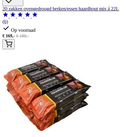
20 zakken ovengedroogd berken/essen haardhout mix á 22L
(6)
Op voorraad
€
169,-
€
189,-