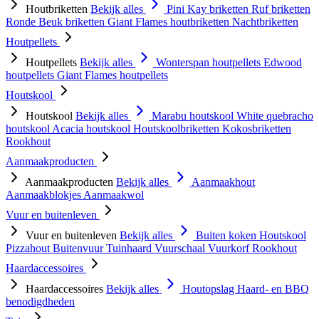
Houtbriketten
Bekijk alles
Pini Kay briketten
Ruf briketten
Ronde Beuk briketten
Giant Flames houtbriketten
Nachtbriketten
Houtpellets
Houtpellets
Bekijk alles
Wonterspan houtpellets
Edwood
houtpellets
Giant Flames houtpellets
Houtskool
Houtskool
Bekijk alles
Marabu houtskool
White quebracho
houtskool
Acacia houtskool
Houtskoolbriketten
Kokosbriketten
Rookhout
Aanmaakproducten
Aanmaakproducten
Bekijk alles
Aanmaakhout
Aanmaakblokjes
Aanmaakwol
Vuur en buitenleven
Vuur en buitenleven
Bekijk alles
Buiten koken
Houtskool
Pizzahout
Buitenvuur
Tuinhaard
Vuurschaal
Vuurkorf
Rookhout
Haardaccessoires
Haardaccessoires
Bekijk alles
Houtopslag
Haard- en BBQ
benodigdheden