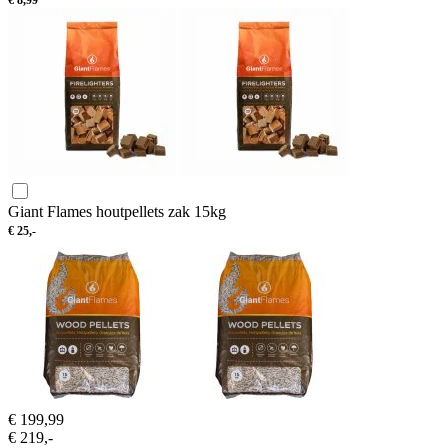
Giant Flames houtpellets zak 15kg
€
25,-
€
199,99
€
219,-