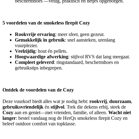
beschermhoes —veilig, praktisch én netjes opgeborgen.
5 voordelen van de
smokeless firepit Cozy
Rookvrije ervaring
: meer sfeer, geen gezeur.
Gemakkelijk in gebruik
: snel aansteken, urenlang
vuurplezier.
Veelzijdig
: hout én pellets.
Hoogwaardige afwerking
: stijlvol RVS dat lang meegaat.
Compleet geleverd
: ringstandaard, beschermhoes en
gebruikstips inbegrepen.
Ontdek de voordelen van de
Cozy
Deze vuurkorf biedt alles wat je nodig hebt:
rookvrij
,
duurzaam
,
gebruiksvriendelijk
én
stijlvol
. Trek die dekens erbij, steek de
Cozy
aan en geniet—met vrienden, familie, of alleen.
Wacht niet
langer
: bestel vandaag nog de HerQs smokeless firepit Cozy en
beleef outdoor comfort van topklasse.