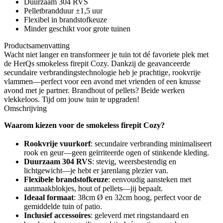
Duurzaam 304 RVS
Pelletbrandduur ±1,5 uur
Flexibel in brandstofkeuze
Minder geschikt voor grote tuinen
Productsamenvatting
Wacht niet langer en transformeer je tuin tot dé favoriete plek met
de HerQs smokeless firepit Cozy. Dankzij de geavanceerde
secundaire verbrandingstechnologie heb je prachtige, rookvrije
vlammen—perfect voor een avond met vrienden of een knusse
avond met je partner. Brandhout of pellets? Beide werken
vlekkeloos. Tijd om jouw tuin te upgraden!
Omschrijving
Waarom kiezen voor de smokeless firepit Cozy?
Rookvrije vuurkorf
: secundaire verbranding minimaliseert
rook en geur—geen geïrriteerde ogen of stinkende kleding.
Duurzaam 304 RVS
: stevig, weersbestendig en
lichtgewicht—je hebt er jarenlang plezier van.
Flexibele brandstofkeuze
: eenvoudig aansteken met
aanmaakblokjes, hout of pellets—jij bepaalt.
Ideaal formaat
: 38cm Ø en 32cm hoog, perfect voor de
gemiddelde tuin of patio.
Inclusief accessoires
: geleverd met ringstandaard en