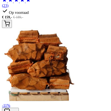
(23)
Op voorraad
€
159,-
€
189,-
-11%