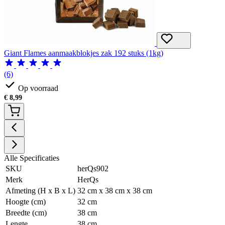
Giant Flames aanmaakblokjes zak 192 stuks (1kg)
(6)
Op voorraad
€
8,99
Alle Specificaties
SKU
herQs902
Merk
HerQs
Afmeting (H x B x L)
32 cm x 38 cm x 38 cm
Hoogte (cm)
32 cm
Breedte (cm)
38 cm
Lengte
38 cm