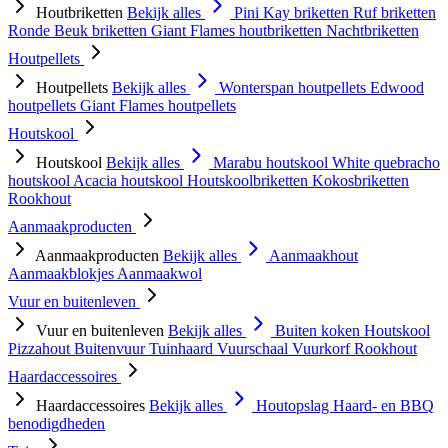
Houtbriketten
Bekijk alles
Pini Kay briketten
Ruf briketten
Ronde Beuk briketten
Giant Flames houtbriketten
Nachtbriketten
Houtpellets
Houtpellets
Bekijk alles
Wonterspan houtpellets
Edwood
houtpellets
Giant Flames houtpellets
Houtskool
Houtskool
Bekijk alles
Marabu houtskool
White quebracho
houtskool
Acacia houtskool
Houtskoolbriketten
Kokosbriketten
Rookhout
Aanmaakproducten
Aanmaakproducten
Bekijk alles
Aanmaakhout
Aanmaakblokjes
Aanmaakwol
Vuur en buitenleven
Vuur en buitenleven
Bekijk alles
Buiten koken
Houtskool
Pizzahout
Buitenvuur
Tuinhaard
Vuurschaal
Vuurkorf
Rookhout
Haardaccessoires
Haardaccessoires
Bekijk alles
Houtopslag
Haard- en BBQ
benodigdheden