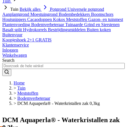
Tuin
Tuin
Bekijk alles
Potgrond
Universele potgrond
Aanplantgrond
Moestuingrond
Bodembedekkers
Boomschors
Houtsnippers
Cacaodoppen
Kokos
Meststoffen
Gazon- en tuinmest
Plantenvoeding
Bodemverbeteraar
Tuinaarde
Grind en Sierstenen
Basalt split
Hydrokorrels
Bestrijdingsmiddelen
Buiten koken
Buitenvuur
Koopjeshoek 2+1 GRATIS
Klantenservice
Inloggen
Winkelwagen
Search
Home
>
Tuin
>
Meststoffen
>
Bodemverbeteraar
>
DCM Aquaperla® - Waterkristallen zak 0,3kg
DCM Aquaperla® - Waterkristallen zak