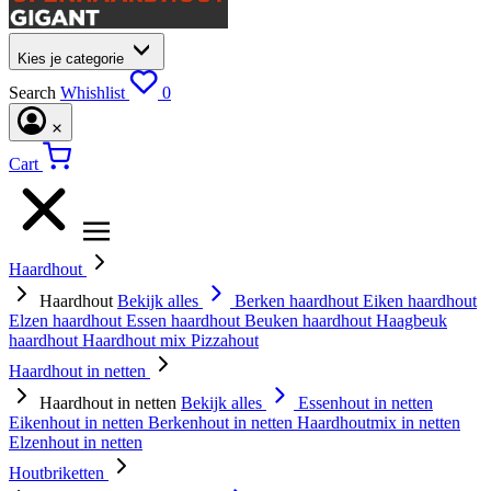
Kies je categorie
Search
Whishlist
0
Cart
Haardhout
Haardhout
Bekijk alles
Berken haardhout
Eiken haardhout
Elzen haardhout
Essen haardhout
Beuken haardhout
Haagbeuk
haardhout
Haardhout mix
Pizzahout
Haardhout in netten
Haardhout in netten
Bekijk alles
Essenhout in netten
Eikenhout in netten
Berkenhout in netten
Haardhoutmix in netten
Elzenhout in netten
Houtbriketten