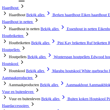
Haardhout
Haardhout
Bekijk alles
Berken haardhout
Eiken haardhout
E
Haardhout in netten
Haardhout in netten
Bekijk alles
Essenhout in netten
Eikenho
Houtbriketten
Houtbriketten
Bekijk alles
Pini Kay briketten
Ruf briketten
R
Houtpellets
Houtpellets
Bekijk alles
Wonterspan houtpellets
Edwood hou
Houtskool
Houtskool
Bekijk alles
Marabu houtskool
White quebracho 
Aanmaakproducten
Aanmaakproducten
Bekijk alles
Aanmaakhout
Aanmaakblok
Vuur en buitenleven
Vuur en buitenleven
Bekijk alles
Buiten koken
Houtskool
P
Haardaccessoires