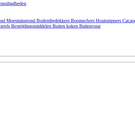
enodigdheden
ond
Moestuingrond
Bodembedekkers
Boomschors
Houtsnippers
Cacao
orrels
Bestrijdingsmiddelen
Buiten koken
Buitenvuur