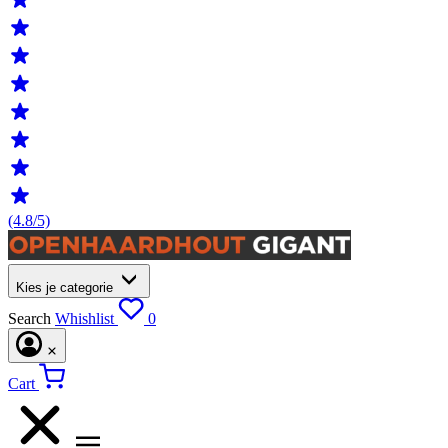
(4.8/5)
Kies je categorie
Search
Whishlist
0
Cart