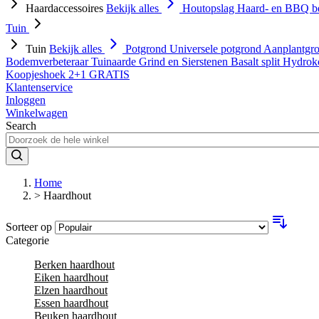
Haardaccessoires
Bekijk alles
Houtopslag
Haard- en BBQ b
Tuin
Tuin
Bekijk alles
Potgrond
Universele potgrond
Aanplantgr
Bodemverbeteraar
Tuinaarde
Grind en Sierstenen
Basalt split
Hydrok
Koopjeshoek 2+1 GRATIS
Klantenservice
Inloggen
Winkelwagen
Search
Home
>
Haardhout
Sorteer op
Categorie
Berken haardhout
Eiken haardhout
Elzen haardhout
Essen haardhout
Beuken haardhout