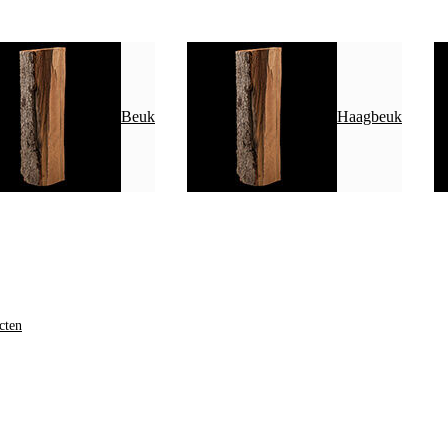
Beuk
Haagbeuk
cten