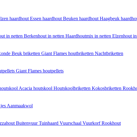
lzen haardhout
Essen haardhout
Beuken haardhout
Haagbeuk haardho
ut in netten
Berkenhout in netten
Haardhoutmix in netten
Elzenhout in
onde Beuk briketten
Giant Flames houtbriketten
Nachtbriketten
tpellets
Giant Flames houtpellets
houtskool
Acacia houtskool
Houtskoolbriketten
Kokosbriketten
Rookh
jes
Aanmaakwol
izzahout
Buitenvuur
Tuinhaard
Vuurschaal
Vuurkorf
Rookhout