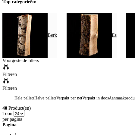
Top categorieën:
Berk
Es
Voorgestelde filters
Filteren
Filteren
Hele pallets
Halve pallets
Verpakt per net
Verpakt in doos
Aanmaakprodu
40
Product(en)
Toon
per pagina
Pagina
1