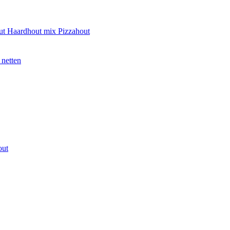
ut
Haardhout mix
Pizzahout
 netten
out