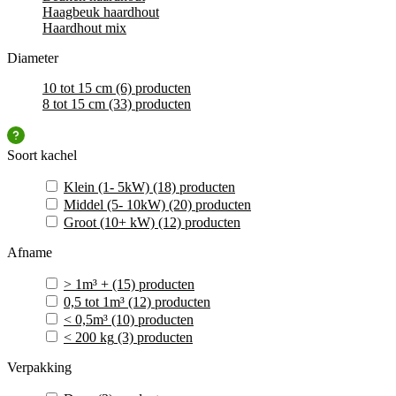
Haagbeuk haardhout
Haardhout mix
Diameter
10 tot 15 cm
(6)
producten
8 tot 15 cm
(33)
producten
Soort kachel
Klein (1- 5kW)
(18)
producten
Middel (5- 10kW)
(20)
producten
Groot (10+ kW)
(12)
producten
Afname
> 1m³ +
(15)
producten
0,5 tot 1m³
(12)
producten
< 0,5m³
(10)
producten
< 200 kg
(3)
producten
Verpakking