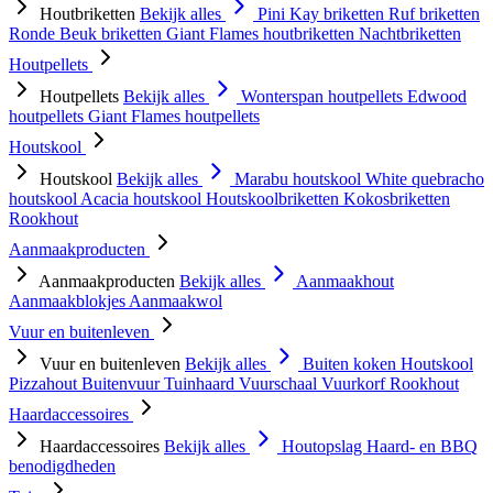
Houtbriketten
Bekijk alles
Pini Kay briketten
Ruf briketten
Ronde Beuk briketten
Giant Flames houtbriketten
Nachtbriketten
Houtpellets
Houtpellets
Bekijk alles
Wonterspan houtpellets
Edwood
houtpellets
Giant Flames houtpellets
Houtskool
Houtskool
Bekijk alles
Marabu houtskool
White quebracho
houtskool
Acacia houtskool
Houtskoolbriketten
Kokosbriketten
Rookhout
Aanmaakproducten
Aanmaakproducten
Bekijk alles
Aanmaakhout
Aanmaakblokjes
Aanmaakwol
Vuur en buitenleven
Vuur en buitenleven
Bekijk alles
Buiten koken
Houtskool
Pizzahout
Buitenvuur
Tuinhaard
Vuurschaal
Vuurkorf
Rookhout
Haardaccessoires
Haardaccessoires
Bekijk alles
Houtopslag
Haard- en BBQ
benodigdheden