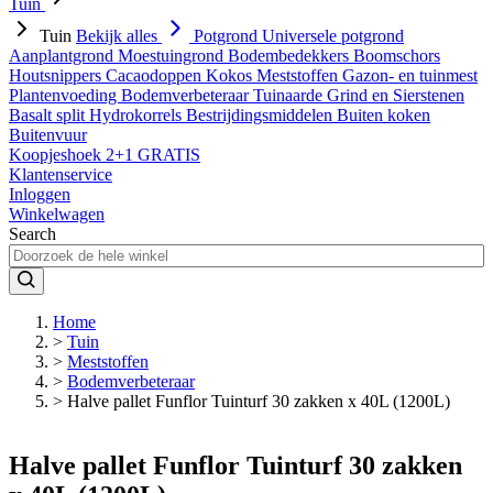
Tuin
Tuin
Bekijk alles
Potgrond
Universele potgrond
Aanplantgrond
Moestuingrond
Bodembedekkers
Boomschors
Houtsnippers
Cacaodoppen
Kokos
Meststoffen
Gazon- en tuinmest
Plantenvoeding
Bodemverbeteraar
Tuinaarde
Grind en Sierstenen
Basalt split
Hydrokorrels
Bestrijdingsmiddelen
Buiten koken
Buitenvuur
Koopjeshoek 2+1 GRATIS
Klantenservice
Inloggen
Winkelwagen
Search
Home
>
Tuin
>
Meststoffen
>
Bodemverbeteraar
>
Halve pallet Funflor Tuinturf 30 zakken x 40L (1200L)
Halve pallet Funflor Tuinturf 30 zakken