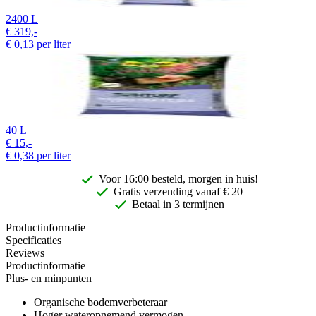
2400 L
€
319,-
€
0,13
per liter
40 L
€
15,-
€
0,38
per liter
Voor 16:00 besteld, morgen in huis!
Gratis
verzending vanaf € 20
Betaal in 3 termijnen
Productinformatie
Specificaties
Reviews
Productinformatie
Plus- en minpunten
Organische bodemverbeteraar
Hoger wateropnemend vermogen