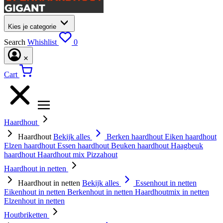
Kies je categorie
Search
Whishlist
0
Cart
Haardhout
Haardhout
Bekijk alles
Berken haardhout
Eiken haardhout
Elzen haardhout
Essen haardhout
Beuken haardhout
Haagbeuk
haardhout
Haardhout mix
Pizzahout
Haardhout in netten
Haardhout in netten
Bekijk alles
Essenhout in netten
Eikenhout in netten
Berkenhout in netten
Haardhoutmix in netten
Elzenhout in netten
Houtbriketten