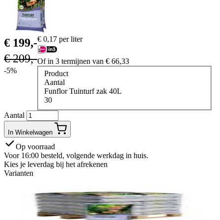
€
0,17
per liter
€
199,-
€
209,-
Of in 3 termijnen van
€
66,33
-5%
Product
Aantal
Funflor Tuinturf zak 40L
30
Aantal
In Winkelwagen
Op voorraad
Voor 16:00 besteld, volgende werkdag in huis.
Kies je leverdag bij het afrekenen
Varianten