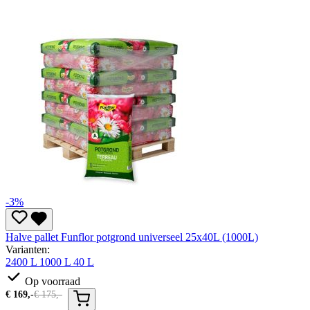
-3%
Halve pallet Funflor potgrond universeel 25x40L (1000L)
Varianten:
2400 L
1000 L
40 L
Op voorraad
€
169,-
€
175,-