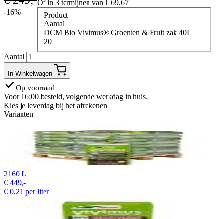
Of in 3 termijnen van
€
69,67
-16%
Product
Aantal
DCM Bio Vivimus® Groenten & Fruit zak 40L
20
Aantal
In Winkelwagen
Op voorraad
Voor 16:00 besteld, volgende werkdag in huis.
Kies je leverdag bij het afrekenen
Varianten
2160 L
€
449,-
€
0,21
per liter