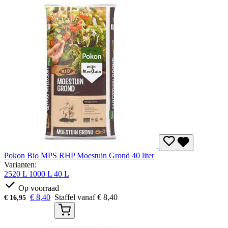
Pokon Bio MPS RHP Moestuin Grond 40 liter
Varianten:
2520 L
1000 L
40 L
Op voorraad
€
8,40
Staffel vanaf
€
8,40
€
16,95