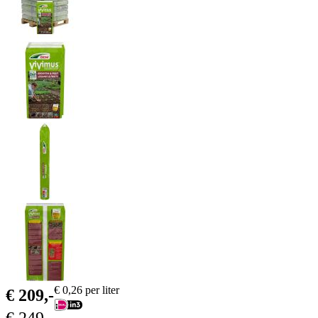
€
0,26
per liter
€
209,-
€
249,-