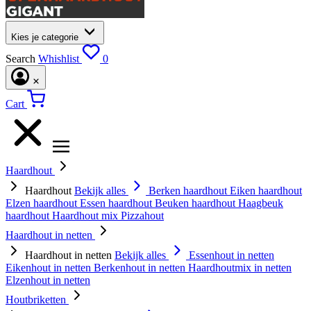
Kies je categorie
Search
Whishlist
0
Cart
Haardhout
Haardhout
Bekijk alles
Berken haardhout
Eiken haardhout
Elzen haardhout
Essen haardhout
Beuken haardhout
Haagbeuk
haardhout
Haardhout mix
Pizzahout
Haardhout in netten
Haardhout in netten
Bekijk alles
Essenhout in netten
Eikenhout in netten
Berkenhout in netten
Haardhoutmix in netten
Elzenhout in netten
Houtbriketten