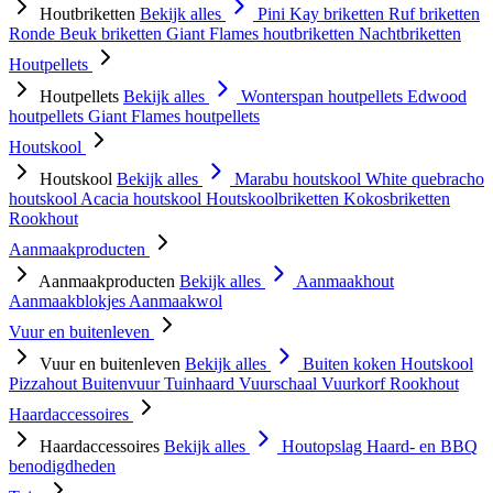
Houtbriketten
Bekijk alles
Pini Kay briketten
Ruf briketten
Ronde Beuk briketten
Giant Flames houtbriketten
Nachtbriketten
Houtpellets
Houtpellets
Bekijk alles
Wonterspan houtpellets
Edwood
houtpellets
Giant Flames houtpellets
Houtskool
Houtskool
Bekijk alles
Marabu houtskool
White quebracho
houtskool
Acacia houtskool
Houtskoolbriketten
Kokosbriketten
Rookhout
Aanmaakproducten
Aanmaakproducten
Bekijk alles
Aanmaakhout
Aanmaakblokjes
Aanmaakwol
Vuur en buitenleven
Vuur en buitenleven
Bekijk alles
Buiten koken
Houtskool
Pizzahout
Buitenvuur
Tuinhaard
Vuurschaal
Vuurkorf
Rookhout
Haardaccessoires
Haardaccessoires
Bekijk alles
Houtopslag
Haard- en BBQ
benodigdheden