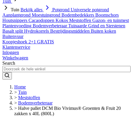
Tuin
Tuin
Bekijk alles
Potgrond
Universele potgrond
Aanplantgrond
Moestuingrond
Bodembedekkers
Boomschors
Houtsnippers
Cacaodoppen
Kokos
Meststoffen
Gazon- en tuinmest
Plantenvoeding
Bodemverbeteraar
Tuinaarde
Grind en Sierstenen
Basalt split
Hydrokorrels
Bestrijdingsmiddelen
Buiten koken
Buitenvuur
Koopjeshoek 2+1 GRATIS
Klantenservice
Inloggen
Winkelwagen
Search
Home
>
Tuin
>
Meststoffen
>
Bodemverbeteraar
>
Halve pallet DCM Bio Vivimus® Groenten & Fruit 20
zakken x 40L (800L)
429